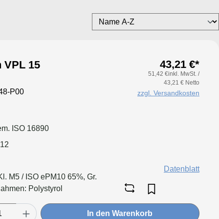
43,21 €*
an VPL 15
51,42 €inkl. MwSt. /
43,21 € Netto
48-P00
zzgl. Versandkosten
m. ISO 16890
012
Datenblatt
Kl. M5 / ISO ePM10 65%, Gr.
hmen: Polystyrol
In den Warenkorb