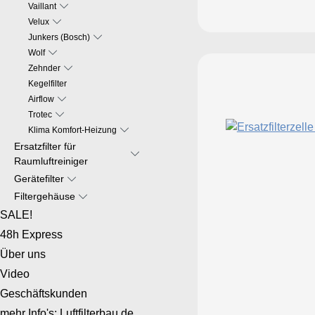
Vaillant
Velux
Junkers (Bosch)
Wolf
Zehnder
Kegelfilter
Airflow
Trotec
Klima Komfort-Heizung
Ersatzfilter für
Raumluftreiniger
Gerätefilter
Filtergehäuse
SALE!
48h Express
Über uns
Video
Geschäftskunden
mehr Info's: Luftfilterbau.de