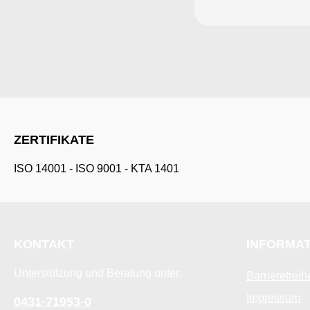
ZERTIFIKATE
ISO 14001
-
ISO 9001
-
KTA 1401
KONTAKT
INFORMA
Unterstützung und Beratung unter:
Barrierefreih
Impressum
0431-71953-0