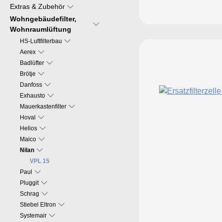
Extras & Zubehör
Wohngebäudefilter,
Wohnraumlüftung
HS-Luftfilterbau
Aerex
Badlüfter
Brötje
Danfoss
Exhausto
Mauerkastenfilter
Hoval
Helios
Maico
Nilan
VPL 15
Paul
Pluggit
Schrag
Stiebel Eltron
Systemair