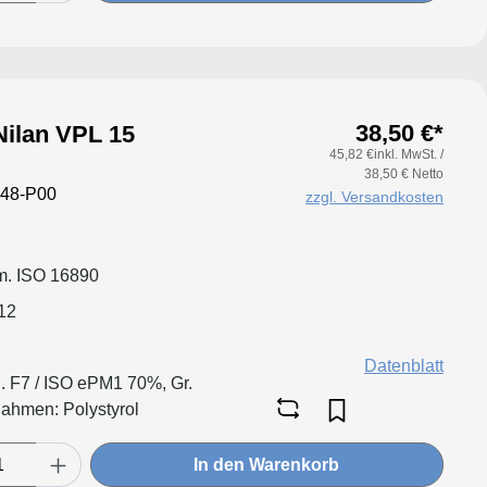
38,50 €*
Nilan VPL 15
45,82 €inkl. MwSt. /
38,50 € Netto
48-P00
zzgl. Versandkosten
. ISO 16890
12
Datenblatt
. F7 / ISO ePM1 70%, Gr.
hmen: Polystyrol
In den Warenkorb