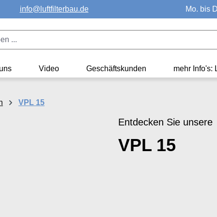
info@luftfilterbau.de
Mo. bis D
uns
Video
Geschäftskunden
mehr Info's: 
n
VPL 15
Entdecken Sie unsere
VPL 15