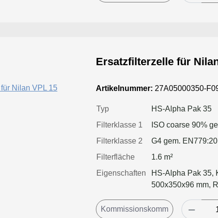
Ersatzfilterzelle für Nil
Artikelnummer:
27A05000350-F0
Typ
HS-Alpha Pak 35
Filterklasse 1
ISO coarse 90% g
Filterklasse 2
G4 gem. EN779:2
Filterfläche
1.6 m²
Eigenschaften
HS-Alpha Pak 35, K
500x350x96 mm, Ra