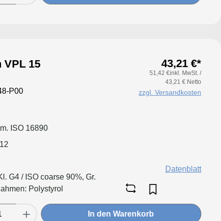
43,21 €*
an VPL 15
51,42 €inkl. MwSt. /
43,21 € Netto
48-P00
zzgl. Versandkosten
em. ISO 16890
012
Datenblatt
l. G4 / ISO coarse 90%, Gr.
hmen: Polystyrol
In den Warenkorb