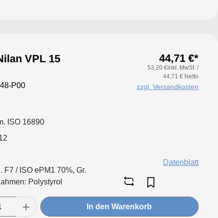
44,71 €*
Nilan VPL 15
53,20 €inkl. MwSt. /
44,71 € Netto
48-P00
zzgl. Versandkosten
. ISO 16890
12
Datenblatt
. F7 / ISO ePM1 70%, Gr.
hmen: Polystyrol
In den Warenkorb