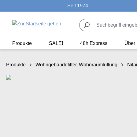
Seit 1974
m Hauptinhalt springen
Zur Suche springen
Zur Hauptnavigation springen
Produkte
SALE!
48h Express
Über 
Produkte
Wohngebäudefilter, Wohnraumlüftung
Nila