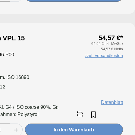
54,57 €*
an VPL 15
64,94 €inkl. MwSt. /
54,57 € Netto
96-P00
zzgl. Versandkosten
em. ISO 16890
012
Datenblatt
l. G4 / ISO coarse 90%, Gr.
hmen: Polystyrol
In den Warenkorb