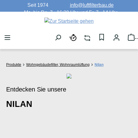
Seit 1974
info@luftfilterbau.de
Zum Hauptinhalt springen
Mo. bis Do. 7 - 16:30 Uhr und Fr. 7 - 14 Uhr
W
Produkte
Wohngebäudefilter, Wohnraumlüftung
Nilan
Entdecken Sie unsere
NILAN