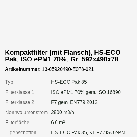
Kompaktfilter (mit Flansch), HS-ECO
Pak, ISO ePM1 70%, Gr. 592x490x78
mm, Rahmen:Kunststoff
Artikelnummer:
13-05920490-E078-021
Typ
HS-ECO Pak 85
Filterklasse 1
ISO ePM1 70% gem. ISO 16890
Filterklasse 2
F7 gem. EN779:2012
Nennvolumenstrom
2800 m3/h
Filterfläche
6.6 m²
Eigenschaften
HS-ECO Pak 85, Kl. F7 / ISO ePM1