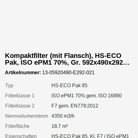
Kompaktfilter (mit Flansch), HS-ECO
Pak, ISO ePM1 70%, Gr. 592x490x292
mm, Rahmen:Kunststoff
Artikelnummer:
13-05920490-E292-021
Typ
HS-ECO Pak 85
Filterklasse 1
ISO ePM1 70% gem. ISO 16890
Filterklasse 2
F7 gem. EN779:2012
Nennvolumenstrom
4350 m3/h
Filterfläche
18.7 m²
Eigenschaften
HS-ECO Pak 85, Kl. F7 / ISO ePM1