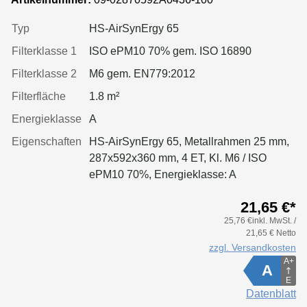
Typ
HS-AirSynErgy 65
Filterklasse 1
ISO ePM10 70% gem. ISO 16890
Filterklasse 2
M6 gem. EN779:2012
Filterfläche
1.8 m²
Energieklasse
A
Eigenschaften
HS-AirSynErgy 65, Metallrahmen 25 mm,
287x592x360 mm, 4 ET, Kl. M6 / ISO
ePM10 70%, Energieklasse: A
21,65 €*
25,76 €inkl. MwSt. /
21,65 € Netto
zzgl. Versandkosten
A+
A
E
Datenblatt