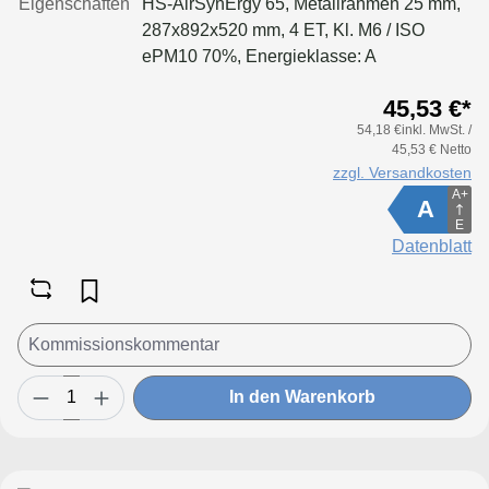
Eigenschaften
HS-AirSynErgy 65, Metallrahmen 25 mm,
287x892x520 mm, 4 ET, Kl. M6 / ISO
ePM10 70%, Energieklasse: A
45,53 €*
54,18 €inkl. MwSt. /
45,53 € Netto
zzgl. Versandkosten
A+
A
E
Datenblatt
In den Warenkorb