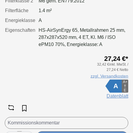
Filterklasse 2
M6 gem. EN779:2012
Filterfläche
1.4 m²
Energieklasse
A
Eigenschaften
HS-AirSynErgy 65, Metallrahmen 25 mm,
287x287x520 mm, 4 ET, Kl. M6 / ISO
ePM10 70%, Energieklasse: A
27,24 €*
32,42 €inkl. MwSt. /
27,24 € Netto
zzgl. Versandkosten
A+
A
E
Datenblatt