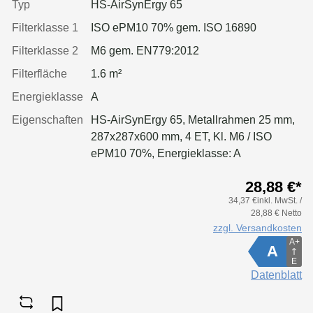
Typ
HS-AirSynErgy 65
Filterklasse 1
ISO ePM10 70% gem. ISO 16890
Filterklasse 2
M6 gem. EN779:2012
Filterfläche
1.6 m²
Energieklasse
A
Eigenschaften
HS-AirSynErgy 65, Metallrahmen 25 mm,
287x287x600 mm, 4 ET, Kl. M6 / ISO
ePM10 70%, Energieklasse: A
28,88 €*
34,37 €inkl. MwSt. /
28,88 € Netto
zzgl. Versandkosten
A+
A
E
Datenblatt