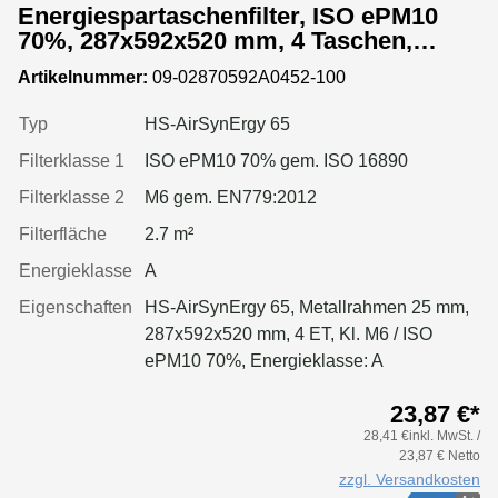
Energiespartaschenfilter, ISO ePM10
70%, 287x592x520 mm, 4 Taschen,
Metallrahmen
Artikelnummer:
09-02870592A0452-100
Typ
HS-AirSynErgy 65
Filterklasse 1
ISO ePM10 70% gem. ISO 16890
Filterklasse 2
M6 gem. EN779:2012
Filterfläche
2.7 m²
Energieklasse
A
Eigenschaften
HS-AirSynErgy 65, Metallrahmen 25 mm,
287x592x520 mm, 4 ET, Kl. M6 / ISO
ePM10 70%, Energieklasse: A
23,87 €*
28,41 €inkl. MwSt. /
23,87 € Netto
zzgl. Versandkosten