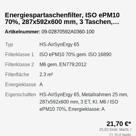
Energiespartaschenfilter, ISO ePM10
70%, 287x592x600 mm, 3 Taschen,
Metallrahmen
Artikelnummer:
09-02870592A0360-100
Typ
HS-AirSynErgy 65
Filterklasse 1
ISO ePM10 70% gem. ISO 16890
Filterklasse 2
M6 gem. EN779:2012
Filterfläche
2.3 m²
Energieklasse
A
Eigenschaften
HS-AirSynErgy 65, Metallrahmen 25 mm,
287x592x600 mm, 3 ET, Kl. M6 / ISO
ePM10 70%, Energieklasse: A
21,70 €*
25,82 €inkl. MwSt. /
21,70 € Netto