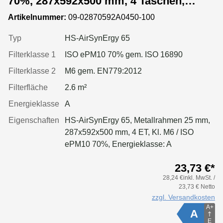
70%, 287x592x500 mm, 4 Taschen,
Metallrahmen
Artikelnummer:
09-02870592A0450-100
Typ
HS-AirSynErgy 65
Filterklasse 1
ISO ePM10 70% gem. ISO 16890
Filterklasse 2
M6 gem. EN779:2012
Filterfläche
2.6 m²
Energieklasse
A
Eigenschaften
HS-AirSynErgy 65, Metallrahmen 25 mm,
287x592x500 mm, 4 ET, Kl. M6 / ISO
ePM10 70%, Energieklasse: A
23,73 €*
28,24 €inkl. MwSt. /
23,73 € Netto
zzgl. Versandkosten
A+
A
E