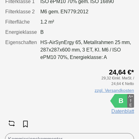
Filterklasse 1
ISO ePM10 70% gem. ISO 16890
Filterklasse 2
M6 gem. EN779:2012
Filterfläche
1.2 m²
Energieklasse
B
Eigenschaften
HS-AirSynErgy 65, Metallrahmen 25 mm,
287x287x600 mm, 3 ET, Kl. M6 / ISO
ePM10 70%, Energieklasse: A
24,64 €*
29,32 €inkl. MwSt. /
24,64 € Netto
zzgl. Versandkosten
A+
B
E
Datenblatt