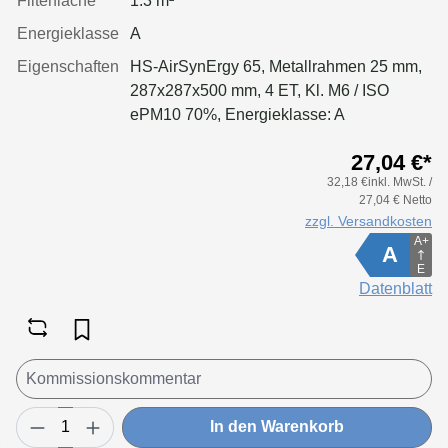
Filterfläche
1.3 m²
Energieklasse
A
Eigenschaften
HS-AirSynErgy 65, Metallrahmen 25 mm,
287x287x500 mm, 4 ET, Kl. M6 / ISO
ePM10 70%, Energieklasse: A
27,04 €*
32,18 €inkl. MwSt. /
27,04 € Netto
zzgl. Versandkosten
A+
A
E
Datenblatt
In den Warenkorb