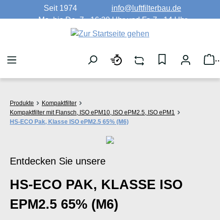
Seit 1974
info@luftfilterbau.de
Zum Hauptinhalt springen
Mo. bis Do. 7 - 16:30 Uhr und Fr. 7 - 14 Uhr
W
Produkte
Kompaktfilter
Kompaktfilter mit Flansch, ISO ePM10, ISO ePM2.5, ISO ePM1
HS-ECO Pak, Klasse ISO ePM2.5 65% (M6)
Entdecken Sie unsere
HS-ECO PAK, KLASSE ISO
EPM2.5 65% (M6)