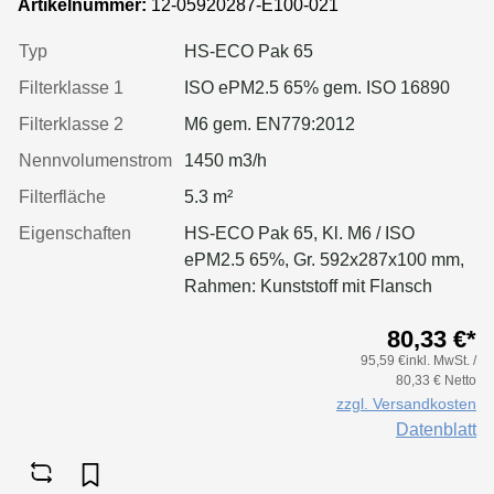
Artikelnummer:
12-05920287-E100-021
Typ
HS-ECO Pak 65
Filterklasse 1
ISO ePM2.5 65% gem. ISO 16890
Filterklasse 2
M6 gem. EN779:2012
Nennvolumenstrom
1450 m3/h
Filterfläche
5.3 m²
Eigenschaften
HS-ECO Pak 65, Kl. M6 / ISO
ePM2.5 65%, Gr. 592x287x100 mm,
Rahmen: Kunststoff mit Flansch
80,33 €*
95,59 €inkl. MwSt. /
80,33 € Netto
zzgl. Versandkosten
Datenblatt