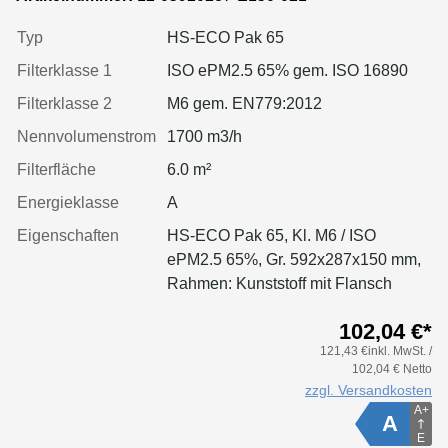
Typ
HS-ECO Pak 65
Filterklasse 1
ISO ePM2.5 65% gem. ISO 16890
Filterklasse 2
M6 gem. EN779:2012
Nennvolumenstrom
1700 m3/h
Filterfläche
6.0 m²
Energieklasse
A
Eigenschaften
HS-ECO Pak 65, Kl. M6 / ISO
ePM2.5 65%, Gr. 592x287x150 mm,
Rahmen: Kunststoff mit Flansch
102,04 €*
121,43 €inkl. MwSt. /
102,04 € Netto
zzgl. Versandkosten
A+
A
E