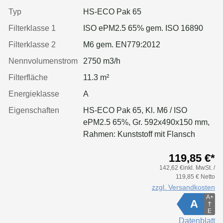
Typ
HS-ECO Pak 65
Filterklasse 1
ISO ePM2.5 65% gem. ISO 16890
Filterklasse 2
M6 gem. EN779:2012
Nennvolumenstrom
2750 m3/h
Filterfläche
11.3 m²
Energieklasse
A
Eigenschaften
HS-ECO Pak 65, Kl. M6 / ISO
ePM2.5 65%, Gr. 592x490x150 mm,
Rahmen: Kunststoff mit Flansch
119,85 €*
142,62 €inkl. MwSt. /
119,85 € Netto
zzgl. Versandkosten
A+
A
E
Datenblatt