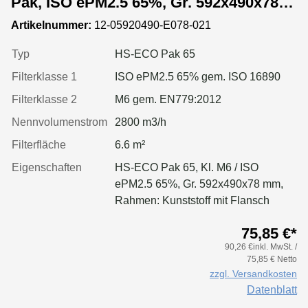
Pak, ISO ePM2.5 65%, Gr. 592x490x78
mm, Rahmen:Kunststoff
Artikelnummer:
12-05920490-E078-021
Typ
HS-ECO Pak 65
Filterklasse 1
ISO ePM2.5 65% gem. ISO 16890
Filterklasse 2
M6 gem. EN779:2012
Nennvolumenstrom
2800 m3/h
Filterfläche
6.6 m²
Eigenschaften
HS-ECO Pak 65, Kl. M6 / ISO
ePM2.5 65%, Gr. 592x490x78 mm,
Rahmen: Kunststoff mit Flansch
75,85 €*
90,26 €inkl. MwSt. /
75,85 € Netto
zzgl. Versandkosten
Datenblatt