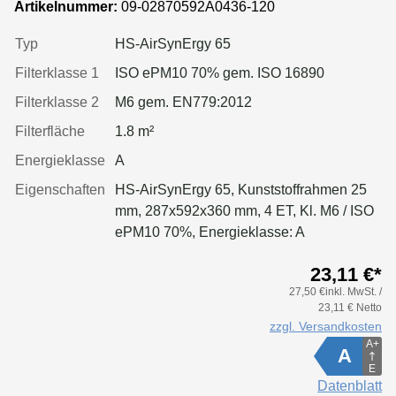
Artikelnummer:
09-02870592A0436-120
Typ
HS-AirSynErgy 65
Filterklasse 1
ISO ePM10 70% gem. ISO 16890
Filterklasse 2
M6 gem. EN779:2012
Filterfläche
1.8 m²
Energieklasse
A
Eigenschaften
HS-AirSynErgy 65, Kunststoffrahmen 25
mm, 287x592x360 mm, 4 ET, Kl. M6 / ISO
ePM10 70%, Energieklasse: A
23,11 €*
27,50 €inkl. MwSt. /
23,11 € Netto
zzgl. Versandkosten
A+
A
E
Datenblatt