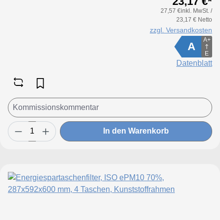
23,17 €*
27,57 €inkl. MwSt. /
23,17 € Netto
zzgl. Versandkosten
A+
A
E
Datenblatt
In den Warenkorb