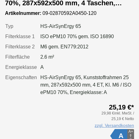
70%, 287x592x500 mm, 4 Taschen,
Kunststoffrahmen
Artikelnummer:
09-02870592A0450-120
Typ
HS-AirSynErgy 65
Filterklasse 1
ISO ePM10 70% gem. ISO 16890
Filterklasse 2
M6 gem. EN779:2012
Filterfläche
2.6 m²
Energieklasse
A
Eigenschaften
HS-AirSynErgy 65, Kunststoffrahmen 25
mm, 287x592x500 mm, 4 ET, Kl. M6 / ISO
ePM10 70%, Energieklasse: A
25,19 €*
29,98 €inkl. MwSt. /
25,19 € Netto
zzgl. Versandkosten
A+
A