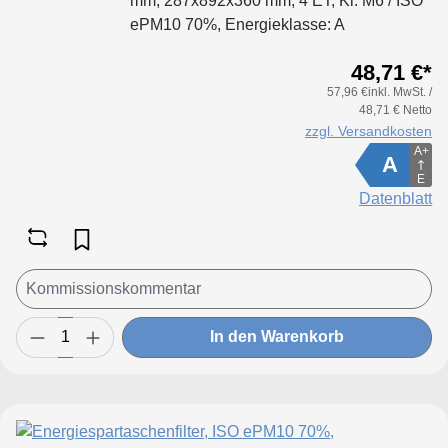
mm, 287x892x360 mm, 4 ET, Kl. M6 / ISO
ePM10 70%, Energieklasse: A
48,71 €*
57,96 €inkl. MwSt. /
48,71 € Netto
zzgl. Versandkosten
A+
A
E
Datenblatt
In den Warenkorb