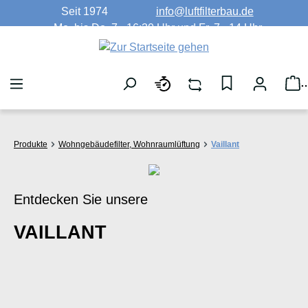
Seit 1974
info@luftfilterbau.de
Zum Hauptinhalt springen
Mo. bis Do. 7 - 16:30 Uhr und Fr. 7 - 14 Uhr
W
Produkte
Wohngebäudefilter, Wohnraumlüftung
Vaillant
Entdecken Sie unsere
VAILLANT