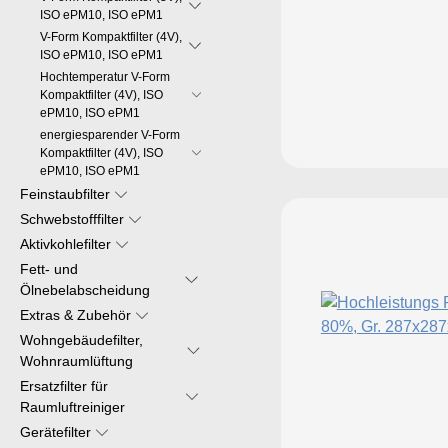
ISO ePM10, ISO ePM1
V-Form Kompaktfilter (4V),
ISO ePM10, ISO ePM1
Hochtemperatur V-Form
Kompaktfilter (4V), ISO
ePM10, ISO ePM1
energiesparender V-Form
Kompaktfilter (4V), ISO
ePM10, ISO ePM1
Feinstaubfilter
Schwebstofffilter
Aktivkohlefilter
Fett- und
Ölnebelabscheidung
Extras & Zubehör
Wohngebäudefilter,
Wohnraumlüftung
Ersatzfilter für
Raumluftreiniger
Gerätefilter