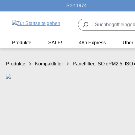
Seit 1974
m Hauptinhalt springen
Zur Suche springen
Zur Hauptnavigation springen
Produkte
SALE!
48h Express
Über 
Produkte
Kompaktfilter
Panelfilter, ISO ePM2.5, IS