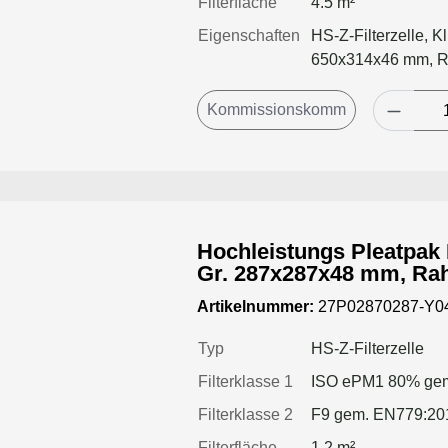
Filterfläche
4.5 m²
Eigenschaften
HS-Z-Filterzelle, K
650x314x46 mm, 
Hochleistungs Pleatpak 
Gr. 287x287x48 mm, Ra
Artikelnummer:
27P02870287-Y0
Typ
HS-Z-Filterzelle
Filterklasse 1
ISO ePM1 80% gem
Filterklasse 2
F9 gem. EN779:20
Filterfläche
1.2 m²