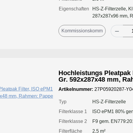
Eigenschaften
HS-Z-Filterzelle, K
287x287x96 mm, 
Hochleistungs Pleatpak 
Gr. 592x287x48 mm, Ra
Artikelnummer:
27P05920287-Y0
Typ
HS-Z-Filterzelle
Filterklasse 1
ISO ePM1 80% gem
Filterklasse 2
F9 gem. EN779:20
Filterfläche
2.5 m²