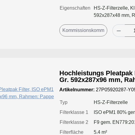
Eigenschaften
HS-Z-Filterzelle, K
592x287x48 mm, 
Hochleistungs Pleatpak 
Gr. 592x287x96 mm, Ra
Artikelnummer:
27P05920287-Y0
Typ
HS-Z-Filterzelle
Filterklasse 1
ISO ePM1 80% gem
Filterklasse 2
F9 gem. EN779:20
Filterfläche
5.4 m²