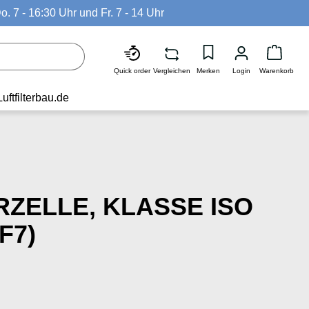
o. 7 - 16:30 Uhr und Fr. 7 - 14 Uhr
Waren
Quick order
Vergleichen
Merken
Login
Warenkorb
Luftfilterbau.de
RZELLE, KLASSE ISO
F7)