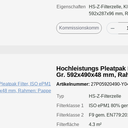
Eigenschaften
HS-Z-Filterzelle, K
592x287x96 mm, 
Hochleistungs Pleatpak 
Gr. 592x490x48 mm, Ra
Artikelnummer:
27P05920490-Y0
Typ
HS-Z-Filterzelle
Filterklasse 1
ISO ePM1 80% gem
Filterklasse 2
F9 gem. EN779:20
Filterfläche
4.3 m²