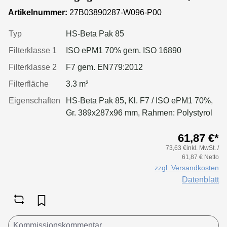
10-EC
Artikelnummer:
27B03890287-W096-P00
Typ
HS-Beta Pak 85
Filterklasse 1
ISO ePM1 70% gem. ISO 16890
Filterklasse 2
F7 gem. EN779:2012
Filterfläche
3.3 m²
Eigenschaften
HS-Beta Pak 85, Kl. F7 / ISO ePM1 70%,
Gr. 389x287x96 mm, Rahmen: Polystyrol
61,87 €*
73,63 €inkl. MwSt. /
61,87 € Netto
zzgl. Versandkosten
Datenblatt