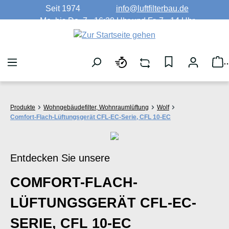
Seit 1974
info@luftfilterbau.de
Zum Hauptinhalt springen
Mo. bis Do. 7 - 16:30 Uhr und Fr. 7 - 14 Uhr
W
Produkte
Wohngebäudefilter, Wohnraumlüftung
Wolf
Comfort-Flach-Lüftungsgerät CFL-EC-Serie, CFL 10-EC
Entdecken Sie unsere
COMFORT-FLACH-
LÜFTUNGSGERÄT CFL-EC-
SERIE, CFL 10-EC