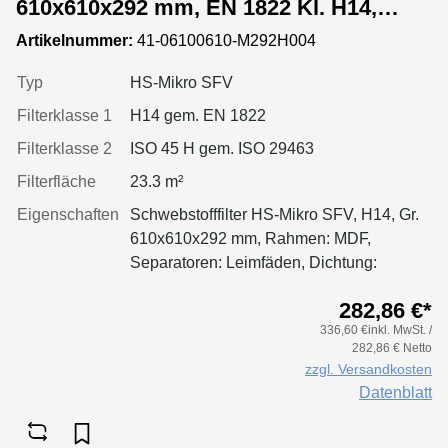
610x610x292 mm, EN 1822 Kl. H14,
Rahmen: MDF, Dichtung: einseitig,
Artikelnummer:
41-06100610-M292H004
Flachprofil
Typ
HS-Mikro SFV
Filterklasse 1
H14 gem. EN 1822
Filterklasse 2
ISO 45 H gem. ISO 29463
Filterfläche
23.3 m²
Eigenschaften
Schwebstofffilter HS-Mikro SFV, H14, Gr.
610x610x292 mm, Rahmen: MDF,
Separatoren: Leimfäden, Dichtung:
Flachprofil 6 mm, Griff: Schlaufen
282,86 €*
336,60 €inkl. MwSt. /
282,86 € Netto
zzgl. Versandkosten
Datenblatt