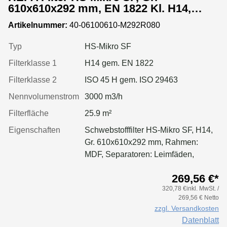
610x610x292 mm, EN 1822 Kl. H14,
Rahmen: MDF, Dichtung: einseitig,
Artikelnummer:
40-06100610-M292R080
geschäumt
Typ
HS-Mikro SF
Filterklasse 1
H14 gem. EN 1822
Filterklasse 2
ISO 45 H gem. ISO 29463
Nennvolumenstrom
3000 m3/h
Filterfläche
25.9 m²
Eigenschaften
Schwebstofffilter HS-Mikro SF, H14,
Gr. 610x610x292 mm, Rahmen:
MDF, Separatoren: Leimfäden,
Dichtung: geschäumt, Filter:
269,56 €*
Applikation für größere Luftmenge,
320,78 €inkl. MwSt. /
geringeren Druckverlust &
269,56 € Netto
Standzeitvorteil
zzgl. Versandkosten
Datenblatt