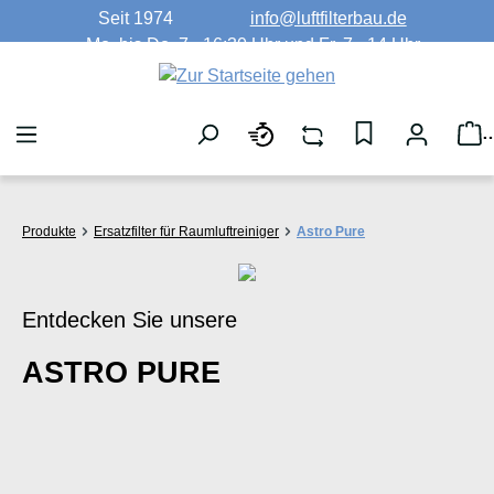
Seit 1974
info@luftfilterbau.de
Zum Hauptinhalt springen
Mo. bis Do. 7 - 16:30 Uhr und Fr. 7 - 14 Uhr
W
Produkte
Ersatzfilter für Raumluftreiniger
Astro Pure
Entdecken Sie unsere
ASTRO PURE