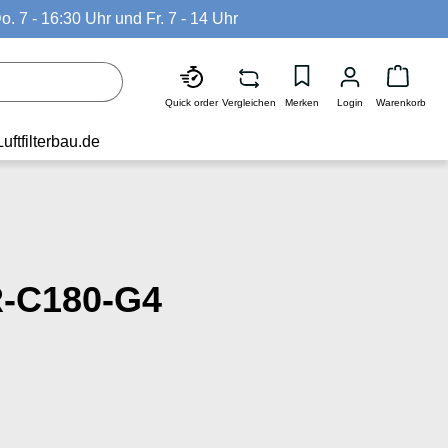
o. 7 - 16:30 Uhr und Fr. 7 - 14 Uhr
Waren
Quick order
Vergleichen
Merken
Login
Warenkorb
Luftfilterbau.de
-C180-G4