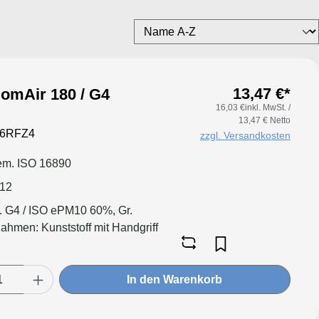
13,47 €*
ComAir 180 / G4
16,03 €inkl. MwSt. /
13,47 € Netto
26RFZ4
zzgl. Versandkosten
m. ISO 16890
012
. G4 / ISO ePM10 60%, Gr.
hmen: Kunststoff mit Handgriff
In den Warenkorb