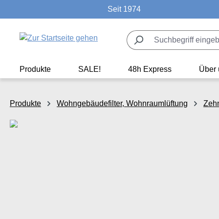
Seit 1974
m Hauptinhalt springen
Zur Suche springen
Zur Hauptnavigation springen
Produkte
SALE!
48h Express
Über 
Produkte
Wohngebäudefilter, Wohnraumlüftung
Zeh