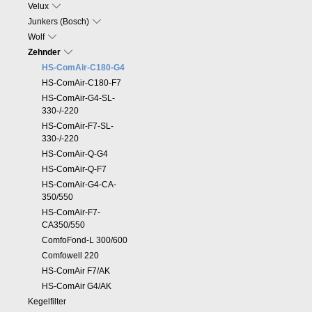
Velux
Junkers (Bosch)
Wolf
Zehnder
HS-ComAir-C180-G4
HS-ComAir-C180-F7
HS-ComAir-G4-SL-
330-/-220
HS-ComAir-F7-SL-
330-/-220
HS-ComAir-Q-G4
HS-ComAir-Q-F7
HS-ComAir-G4-CA-
350/550
HS-ComAir-F7-
CA350/550
ComfoFond-L 300/600
Comfowell 220
HS-ComAir F7/AK
HS-ComAir G4/AK
Kegelfilter