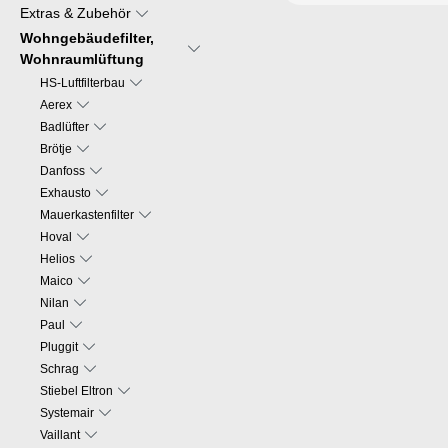
Extras & Zubehör
Wohngebäudefilter,
Wohnraumlüftung
HS-Luftfilterbau
Aerex
Badlüfter
Brötje
Danfoss
Exhausto
Mauerkastenfilter
Hoval
Helios
Maico
Nilan
Paul
Pluggit
Schrag
Stiebel Eltron
Systemair
Vaillant