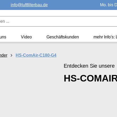
info@luftfilterbau.de
Mo. bis D
uns
Video
Geschäftskunden
mehr Info's: 
nder
HS-ComAir-C180-G4
Entdecken Sie unsere
HS-COMAIR