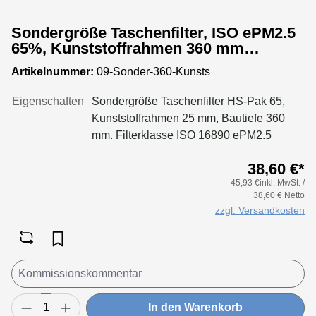
Sondergröße Taschenfilter, ISO ePM2.5
65%, Kunststoffrahmen 360 mm
Bautiefe
Artikelnummer:
09-Sonder-360-Kunsts
Eigenschaften
Sondergröße Taschenfilter HS-Pak 65,
Kunststoffrahmen 25 mm, Bautiefe 360
mm. Filterklasse ISO 16890 ePM2.5
65%Konfigurieren Sie Ihre Sondergröße
38,60 €*
in folgenden Grenzen:Maße Breite: 170
45,93 €inkl. MwSt. /
bis 950 mmMaße Höhe: 170 bis 650
38,60 € Netto
mmTaschenanzahl Breite: bis 170 mm 2
zzgl. Versandkosten
Taschenbis 300 mm 3 Taschenbis 400 mm
4 Taschenbis 500 mm 5 Taschenbis 550
mm 6 Taschenbis 650 mm 7 Taschenbis
750 mm 8 Taschenbis 850 mm 10
Taschenbis 950 mm 12 Taschen
In den Warenkorb