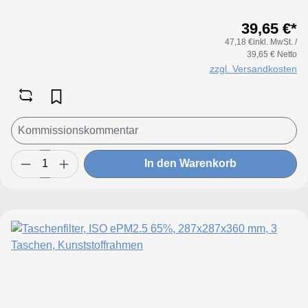
65%Konfigurieren Sie Ihre Sondergröße
39,65 €*
in folgenden Grenzen:Maße Breite: 170
47,18 €inkl. MwSt. /
bis 950 mmMaße Höhe: 170 bis 650
39,65 € Netto
mmTaschenanzahl Breite: bis 170 mm 2
zzgl. Versandkosten
Taschenbis 300 mm 3 Taschenbis 400 mm
4 Taschenbis 500 mm 5 Taschenbis 550
mm 6 Taschenbis 650 mm 7 Taschenbis
750 mm 8 Taschenbis 850 mm 10
Taschenbis 950 mm 12 Taschen
In den Warenkorb