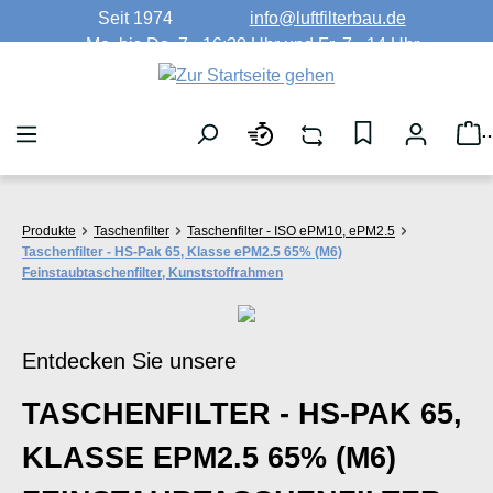
Seit 1974
info@luftfilterbau.de
Zum Hauptinhalt springen
Mo. bis Do. 7 - 16:30 Uhr und Fr. 7 - 14 Uhr
W
Produkte
Taschenfilter
Taschenfilter - ISO ePM10, ePM2.5
Taschenfilter - HS-Pak 65, Klasse ePM2.5 65% (M6)
Feinstaubtaschenfilter, Kunststoffrahmen
Entdecken Sie unsere
TASCHENFILTER - HS-PAK 65,
KLASSE EPM2.5 65% (M6)