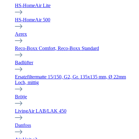
HS-HomeAir Lite
HS-HomeAir 500
Aerex
Reco-Boxx Comfort, Reco-Boxx Standard
Badlüfter
Ersatzfiltermatte 15/150, G2, Gr. 135x135 mm, Ø 22mm
Loch, mittig
Brötje
LivingAir LAB/LAK 450
Danfoss