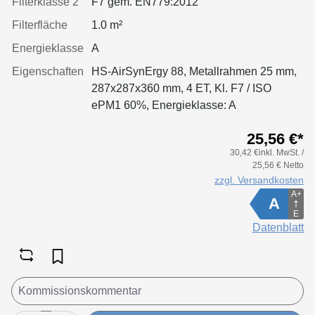
Filterklasse 2
F7 gem. EN779:2012
Filterfläche
1.0 m²
Energieklasse
A
Eigenschaften
HS-AirSynErgy 88, Metallrahmen 25 mm,
287x287x360 mm, 4 ET, Kl. F7 / ISO
ePM1 60%, Energieklasse: A
25,56 €*
30,42 €inkl. MwSt. /
25,56 € Netto
zzgl. Versandkosten
A+
A
E
Datenblatt