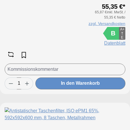
55,35 €*
vollflächig ableitender Oberfläche.
65,87 €inkl. MwSt. /
Ableitkontakt über Stirnrahmen des Filters.
55,35 € Netto
zzgl. Versandkosten
A+
B
E
Datenblatt
In den Warenkorb