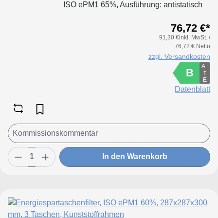
ISO ePM1 65%, Ausführung: antistatisch
durch Edelstahlfasern mit vollflächig
76,72 €*
ableitender Oberfläche. Ableitkontakt über
91,30 €inkl. MwSt. /
Stirnrahmen des Filters.
76,72 € Netto
zzgl. Versandkosten
A+
B
E
Datenblatt
In den Warenkorb