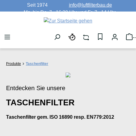
Seit 1974
info@luftfilterbau.de
Zum Hauptinhalt springen
Mo. bis Do. 7 - 16:30 Uhr und Fr. 7 - 14 Uhr
W
Produkte
Taschenfilter
Entdecken Sie unsere
TASCHENFILTER
Taschenfilter gem. ISO 16890 resp. EN779:2012