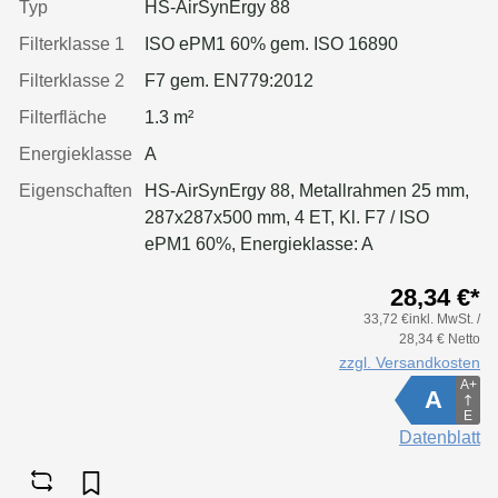
Typ
HS-AirSynErgy 88
Filterklasse 1
ISO ePM1 60% gem. ISO 16890
Filterklasse 2
F7 gem. EN779:2012
Filterfläche
1.3 m²
Energieklasse
A
Eigenschaften
HS-AirSynErgy 88, Metallrahmen 25 mm,
287x287x500 mm, 4 ET, Kl. F7 / ISO
ePM1 60%, Energieklasse: A
28,34 €*
33,72 €inkl. MwSt. /
28,34 € Netto
zzgl. Versandkosten
A+
A
E
Datenblatt