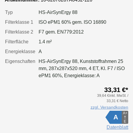
Typ
HS-AirSynErgy 88
Filterklasse 1
ISO ePM1 60% gem. ISO 16890
Filterklasse 2
F7 gem. EN779:2012
Filterfläche
1.4 m²
Energieklasse
A
Eigenschaften
HS-AirSynErgy 88, Kunststoffrahmen 25
mm, 287x287x520 mm, 4 ET, Kl. F7 / ISO
ePM1 60%, Energieklasse: A
33,31 €*
39,64 €inkl. MwSt. /
33,31 € Netto
zzgl. Versandkosten
A+
A
E
Datenblatt