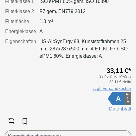
Filterklasse 1
ISO ePM1 60% gem. ISO 16890
Filterklasse 2
F7 gem. EN779:2012
Filterfläche
1.3 m²
Energieklasse
A
Eigenschaften
HS-AirSynErgy 88, Kunststoffrahmen 25
mm, 287x287x500 mm, 4 ET, Kl. F7 / ISO
ePM1 60%, Energieklasse: A
33,11 €*
39,40 €inkl. MwSt. /
33,11 € Netto
zzgl. Versandkosten
A+
A
E
Datenblatt