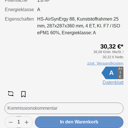
Filterfläche
1.0 m²
Energieklasse
A
Eigenschaften
HS-AirSynErgy 88, Kunststoffrahmen 25
mm, 287x287x360 mm, 4 ET, Kl. F7 / ISO
ePM1 60%, Energieklasse: A
30,32 €*
36,08 €inkl. MwSt. /
30,32 € Netto
zzgl. Versandkosten
A+
A
E
Datenblatt
In den Warenkorb