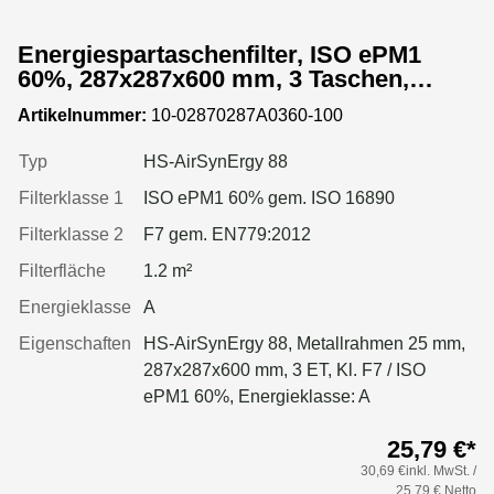
Energiespartaschenfilter, ISO ePM1
60%, 287x287x600 mm, 3 Taschen,
Metallrahmen
Artikelnummer:
10-02870287A0360-100
Typ
HS-AirSynErgy 88
Filterklasse 1
ISO ePM1 60% gem. ISO 16890
Filterklasse 2
F7 gem. EN779:2012
Filterfläche
1.2 m²
Energieklasse
A
Eigenschaften
HS-AirSynErgy 88, Metallrahmen 25 mm,
287x287x600 mm, 3 ET, Kl. F7 / ISO
ePM1 60%, Energieklasse: A
25,79 €*
30,69 €inkl. MwSt. /
25,79 € Netto