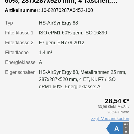
60%, 287x287x520 mm, 4 Taschen,
Metallrahmen
Artikelnummer:
10-02870287A0452-100
Typ
HS-AirSynErgy 88
Filterklasse 1
ISO ePM1 60% gem. ISO 16890
Filterklasse 2
F7 gem. EN779:2012
Filterfläche
1.4 m²
Energieklasse
A
Eigenschaften
HS-AirSynErgy 88, Metallrahmen 25 mm,
287x287x520 mm, 4 ET, Kl. F7 / ISO
ePM1 60%, Energieklasse: A
28,54 €*
33,96 €inkl. MwSt. /
28,54 € Netto
zzgl. Versandkosten
A+
A
E