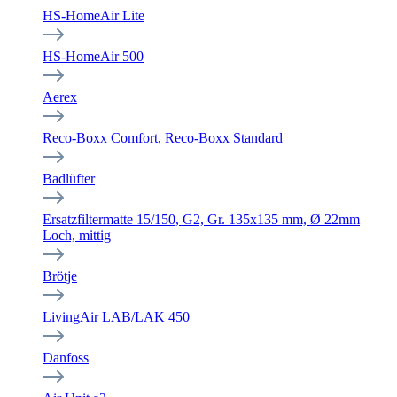
HS-HomeAir Lite
HS-HomeAir 500
Aerex
Reco-Boxx Comfort, Reco-Boxx Standard
Badlüfter
Ersatzfiltermatte 15/150, G2, Gr. 135x135 mm, Ø 22mm
Loch, mittig
Brötje
LivingAir LAB/LAK 450
Danfoss