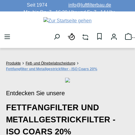
Seit 1974
info@luftfilterbau.de
Zum Hauptinhalt springen
Mo. bis Do. 7 - 16:30 Uhr und Fr. 7 - 14 Uhr
W
Produkte
Fett- und Ölnebelabscheidung
Fettfangfilter und Metallgestrickfilter - ISO Coars 20%
Entdecken Sie unsere
FETTFANGFILTER UND
METALLGESTRICKFILTER -
ISO COARS 20%