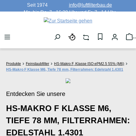
Seit 1974
info@luftfilterbau.de
Zum Hauptinhalt springen
Mo. bis Do. 7 - 16:30 Uhr und Fr. 7 - 14 Uhr
W
Produkte
Feinstaubfilter
HS-Makro F, Klasse ISO ePM2.5 55% (M6)
HS-Makro F Klasse M6, Tiefe 78 mm, Filterrahmen: Edelstahl 1.4301
Entdecken Sie unsere
HS-MAKRO F KLASSE M6,
TIEFE 78 MM, FILTERRAHMEN:
EDELSTAHL 1.4301