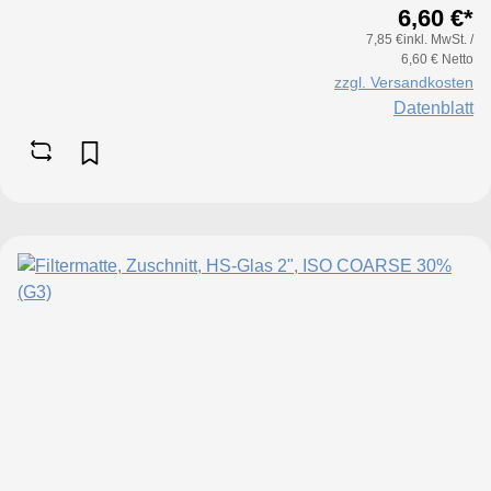
6,60 €*
synthetischem Wirrfaservlies, das ohne
7,85 €inkl. MwSt. /
chemische Bindemittel thermisch
6,60 € Netto
verfestigt wird. Dank des progressiven
zzgl. Versandkosten
Aufbaus – von feinsten Fasern zu einem
Datenblatt
dichten und stabilen Filtermaterial –
gewährleistet sie einen konstant hohen
Abscheidegrad. Der progressive Aufbau
bedeutet, dass die Matte zur Reinluftseite
hin immer dichter wird, wodurch noch
mehr Staubpartikel gefiltert werden.
Zusätzlich ist die Matte einseitig
kalandriert, was wie eine schützende
Schicht wirkt, um die abgeschiedenen
Partikel sicher im Inneren der Matte zu
halten.Detaillierte technische
Produktdaten finden Sie im
entsprechenden Reiter zwischen
Produktüberschrift und