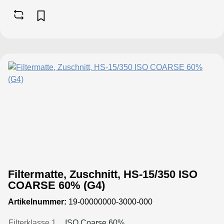
Eigensteifigkeit ist das Material besonders
formstabil und kann nach mechanischer
Reinigung wiederverwendet
werden.Diese Grobfiltermatte eignet sich
ideal als Vorfilter, Staubfilter, Lüfterfilter,
zum Schutz von Kompressoren und für
viele weitere Anwendungsbereiche.
Filtermatte, Zuschnitt, HS-15/350 ISO
COARSE 60% (G4)
Artikelnummer:
19-00000000-3000-000
Filterklasse 1
ISO Coarse 60%