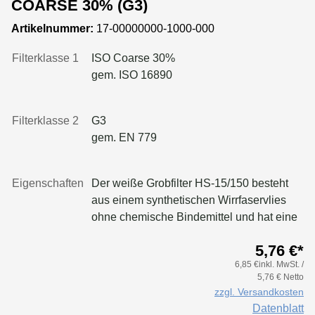
COARSE 30% (G3)
Artikelnummer:
17-00000000-1000-000
Filterklasse 1
ISO Coarse 30%
gem. ISO 16890
Filterklasse 2
G3
gem. EN 779
Eigenschaften
Der weiße Grobfilter HS-15/150 besteht
aus einem synthetischen Wirrfaservlies
ohne chemische Bindemittel und hat eine
Dicke von ca. 1 cm. Der progressiv
5,76 €*
verdichtete Aufbau und die einseitige
6,85 €inkl. MwSt. /
thermische Verfestigung sorgen für einen
5,76 € Netto
guten Abscheidegrad sowie eine hohe
zzgl. Versandkosten
Staubspeicherkapazität.Dank seiner
Datenblatt