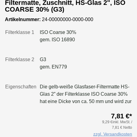
Beschreibungstext.Unsere Feinfiltermatte
Filtermatte, Zuschnitt, HS-Glas 2", ISO
HS-E/360 wird vor allem in lufttechnischen
COARSE 30% (G3)
Anlagen eingesetzt, die höchste
Artikelnummer:
24-00000000-0000-000
Anforderungen an die Luftreinheit stellen.
Sie eignet sich auch hervorragend zur
Filterklasse 1
ISO Coarse 30%
Zuluftfiltration in der Oberflächentechnik
gem. ISO 16890
und zur Flüssigkeitsfiltration.Die HS-E/360
wird überwiegend als Deckenfilter in
Lackieranlagen verwendet, kann aber
Filterklasse 2
G3
auch als Feinfilter in anderen
gem. EN779
lufttechnischen Systemen fungieren. Für
Boden- und Wandfilter in Lackierkabinen
Eigenschaften
Die gelb-weiße Glasfaser-Filtermatte HS-
oder als Farbnebelabscheider empfehlen
Glas 2” der Filterklasse ISO Coarse 30%
wir die speziell dafür entwickelten
hat eine Dicke von ca. 50 mm und wird zur
Filtermatten aus unserem Sortiment.In der
effizienten Abscheidung von
Druckindustrie findet die HS-E/360
7,81 €*
ölnebelhaltigem Staub, beispielsweise in
ebenfalls Anwendung, beispielsweise als
9,29 €inkl. MwSt. /
der Metallbearbeitung, eingesetzt.Das
Wasserfilter im Offsetdruckprozess oder
7,81 € Netto
Glasfasermedium ist regellos gelagert und
zur Filterung von Farbpartikeln, die bei der
zzgl. Versandkosten