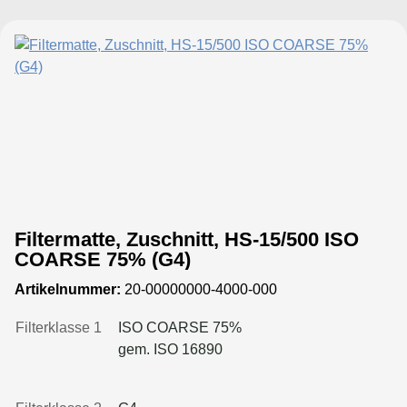
formstabil durch seine hohe
Eigensteifigkeit und kann durch
mechanische Reinigung regeneriert
werden.Der Grobfilter findet vielfältige
Einsatzmöglichkeiten, z. B. als Vorfilter in
lufttechnischen Anlagen, in
Lackieranlagen, zum Schutz von
Kompressoren und in vielen weiteren
Bereichen.
Filtermatte, Zuschnitt, HS-15/500 ISO
COARSE 75% (G4)
Artikelnummer:
20-00000000-4000-000
Filterklasse 1
ISO COARSE 75%
gem. ISO 16890