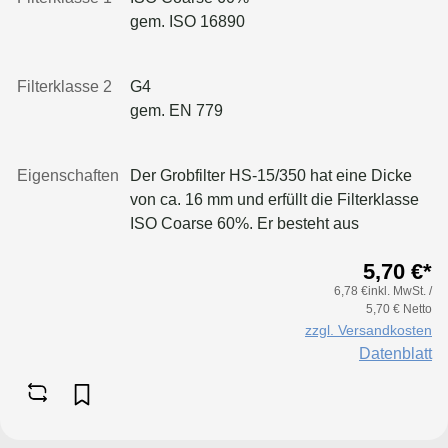
gem. ISO 16890
Filterklasse 2
G4
gem. EN 779
Eigenschaften
Der Grobfilter HS-15/350 hat eine Dicke
von ca. 16 mm und erfüllt die Filterklasse
ISO Coarse 60%. Er besteht aus
synthetischen Fasern (Wirrfaservlies), die
5,70 €*
ohne chemische Bindemittel hergestellt
6,78 €inkl. MwSt. /
und durch ein Nadelbett mechanisch auf
5,70 € Netto
der Reinluftseite verfestigt werden.Dank
zzgl. Versandkosten
seines progressiv verdichteten Aufbaus
Datenblatt
bietet der Filter eine hohe mechanische
Festigkeit, einen ausgezeichneten
Abscheidegrad und eine große
Staubspeicherkapazität. Zudem ist er