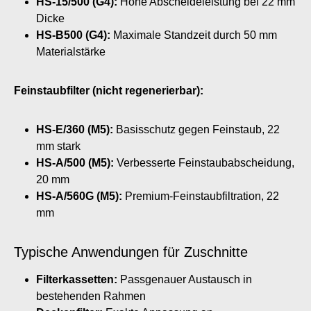
HS-15/500 (G4):
Hohe Abscheideleistung bei 22 mm
Dicke
HS-B500 (G4):
Maximale Standzeit durch 50 mm
Materialstärke
Feinstaubfilter (nicht regenerierbar):
HS-E/360 (M5):
Basisschutz gegen Feinstaub, 22
mm stark
HS-A/500 (M5):
Verbesserte Feinstaubabscheidung,
20 mm
HS-A/560G (M5):
Premium-Feinstaubfiltration, 22
mm
Typische Anwendungen für Zuschnitte
Filterkassetten:
Passgenauer Austausch in
bestehenden Rahmen