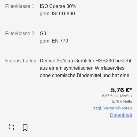
eingefärbt. Die HS-Glas 2” wird
Filterklasse 1
ISO Coarse 30%
vorwiegend in der Holzverarbeitung und
gem. ISO 16890
Metallindustrie eingesetzt, insbesondere
zur Filtration von trockenen Stäuben.
Filterklasse 2
G3
gem. EN 779
Eigenschaften
Der weiße/blau Grobfilter HSB290 besteht
aus einem synthetischen Wirrfaservlies
ohne chemische Bindemittel und hat eine
Dicke von ca. 1,8 cm. Der progressiv
5,76 €*
verdichtete Aufbau und die einseitige
6,85 €inkl. MwSt. /
thermische Verfestigung sorgen für einen
5,76 € Netto
guten Abscheidegrad sowie eine hohe
zzgl. Versandkosten
Staubspeicherkapazität.Dank seiner
Datenblatt
Eigensteifigkeit ist das Material besonders
formstabil und kann nach mechanischer
Reinigung wiederverwendet