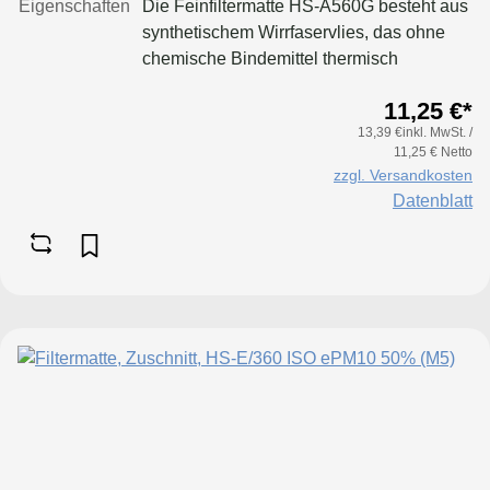
Eigenschaften
Die Feinfiltermatte HS-A560G besteht aus
synthetischem Wirrfaservlies, das ohne
chemische Bindemittel thermisch
verfestigt wird. Dank des progressiven
11,25 €*
Aufbaus nimmt die Dichte des
13,39 €inkl. MwSt. /
Filtermaterials zur Reinluftseite hin zu.
11,25 € Netto
Dieser Aufbau sorgt dafür, dass das
zzgl. Versandkosten
gesamte Volumen optimal genutzt wird,
Datenblatt
um sowohl feinste Staubpartikel effizient
zu filtern als auch eine hohe
Staubspeicherkapazität zu gewährleisten.
Die gröbere, offenere Seite dient als
Lufteintrittsseite, während die dichtere,
festere Reinluftseite den Luftaustritt
gewährleistet.Zusätzlich ist die HS-A560G
mit einem haftaktiven Staubbindemittel
ausgestattet und verfügt über ein
einseitiges Gittergelege, das für
zusätzliche Formstabilität und