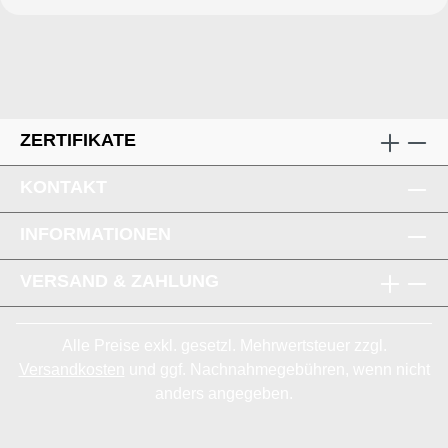
werden.Diese Grobfiltermatte eignet sich
ideal als Vorfilter, Staubfilter, Lüfterfilter,
zum Schutz von Kompressoren und für
viele weitere Anwendungsbereiche.
ZERTIFIKATE
KONTAKT
INFORMATIONEN
VERSAND & ZAHLUNG
Alle Preise exkl. gesetzl. Mehrwertsteuer zzgl.
Versandkosten
und ggf. Nachnahmegebühren, wenn nicht
anders angegeben.