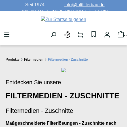
Seit 1974
info@luftfilterbau.de
Zum Hauptinhalt springen
Mo. bis Do. 7 - 16:30 Uhr und Fr. 7 - 14 Uhr
W
Produkte
Filtermedien
Filtermedien - Zuschnitte
Entdecken Sie unsere
FILTERMEDIEN - ZUSCHNITTE
Filtermedien - Zuschnitte
Maßgeschneiderte Filterlösungen - Zuschnitte nach