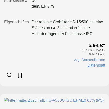
Filterklasse 2
G4
gem. EN 779
Eigenschaften
Der robuste Grobfilter HS-15/500 hat eine
Stärke von ca. 2 cm und erfüllt die
Anforderungen der Filterklasse ISO
COARSE 75%. Er wird aus synthetischen
5,94 €*
Wirrfasern ohne chemische Bindemittel
7,07 €inkl. MwSt. /
hergestellt, und die Reinluftseite wird am
5,94 € Netto
Ende des Produktionsprozesses durch ein
zzgl. Versandkosten
Nadelbett stark verfestigt. Dank dieser
Datenblatt
Verfestigung zeichnet sich der HS-15/500
durch eine außergewöhnliche
Formstabilität und hohe Eigensteifigkeit
aus. Mit einem um rund 100 g/m² höheren
Flächengewicht bietet er bei nahezu
gleicher Stärke eine deutliche
Verbesserung gegenüber dem