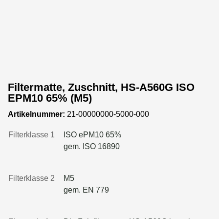
vergleichbaren Grobfilter HS-B/290. Durch
seinen progressiv verdichteten Aufbau
gewährleistet der Filter sowohl einen
hohen Abscheidegrad als auch eine
ausgezeichnete Staubspeicherkapazität.
Zudem ist die Filtermatte durch
mechanische Reinigung
regenerierbar. Der HS-15/500 eignet sich
Filtermatte, Zuschnitt, HS-A560G ISO
für eine Vielzahl von Anwendungen,
EPM10 65% (M5)
darunter Wohnraumbelüftung,
Artikelnummer:
21-00000000-5000-000
Belüftungsanlagen, Schutzfilter und viele
weitere Einsatzbereiche.
Filterklasse 1
ISO ePM10 65%
gem. ISO 16890
Filterklasse 2
M5
gem. EN 779