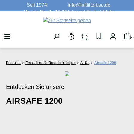
Seit 1974
info@luftfilterbau.de
Zum Hauptinhalt springen
Mo. bis Do. 7 - 16:30 Uhr und Fr. 7 - 14 Uhr
W
Produkte
Ersatzfilter für Raumluftreiniger
Al-Ko
Airsafe 1200
Entdecken Sie unsere
AIRSAFE 1200