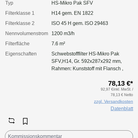
Typ
HS-Mikro Pak SFV
Filterklasse 1
H14 gem. EN 1822
Filterklasse 2
ISO 45 H gem. ISO 29463
Nennvolumenstrom
1200 m3/h
Filterfläche
7.6 m²
Eigenschaften
Schwebstofffilter HS-Mikro Pak
SFV,H14, Gr. 592x287x292 mm,
Rahmen: Kunststoff mit Flansch ,
Separatoren: Leimfäden, Dichtung:
78,13 €*
ohne
92,97 €inkl. MwSt. /
78,13 € Netto
zzgl. Versandkosten
Datenblatt