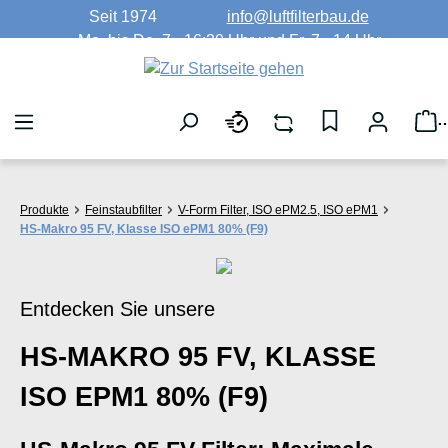
Seit 1974
info@luftfilterbau.de
Zum Hauptinhalt springen
Mo. bis Do. 7 - 16:30 Uhr und Fr. 7 - 14 Uhr
W
Produkte
Feinstaubfilter
V-Form Filter, ISO ePM2.5, ISO ePM1
HS-Makro 95 FV, Klasse ISO ePM1 80% (F9)
Entdecken Sie unsere
HS-MAKRO 95 FV, KLASSE
ISO EPM1 80% (F9)