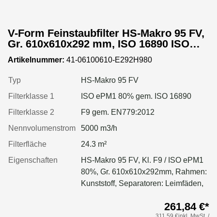
V-Form Feinstaubfilter HS-Makro 95 FV,
Gr. 610x610x292 mm, ISO 16890 ISO
ePM1 80%, Rahmen: Kunststoff,
Artikelnummer:
41-06100610-E292H980
Dichtung: einseitig, geschäumt
Typ
HS-Makro 95 FV
Filterklasse 1
ISO ePM1 80% gem. ISO 16890
Filterklasse 2
F9 gem. EN779:2012
Nennvolumenstrom
5000 m3/h
Filterfläche
24.3 m²
Eigenschaften
HS-Makro 95 FV, Kl. F9 / ISO ePM1
80%, Gr. 610x610x292mm, Rahmen:
Kunststoff, Separatoren: Leimfäden,
Dichtung: geschäumt
261,84 €*
311,59 €inkl. MwSt. /