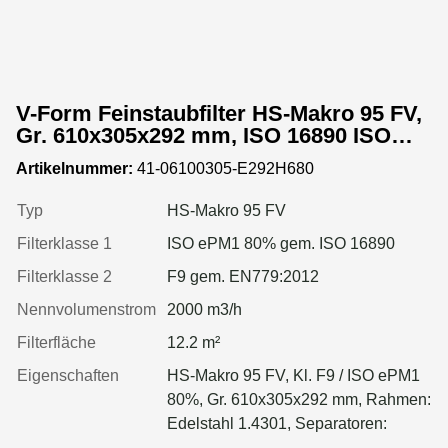
V-Form Feinstaubfilter HS-Makro 95 FV,
Gr. 610x305x292 mm, ISO 16890 ISO
ePM1 80%, Rahmen: Edelstahl 1.4309,
Artikelnummer:
41-06100305-E292H680
Dichtung: einseitig, geschäumt
Typ
HS-Makro 95 FV
Filterklasse 1
ISO ePM1 80% gem. ISO 16890
Filterklasse 2
F9 gem. EN779:2012
Nennvolumenstrom
2000 m3/h
Filterfläche
12.2 m²
Eigenschaften
HS-Makro 95 FV, Kl. F9 / ISO ePM1
80%, Gr. 610x305x292 mm, Rahmen:
Edelstahl 1.4301, Separatoren:
Leimfäden, Dichtung: geschäumt