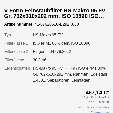
V-Form Feinstaubfilter HS-Makro 95 FV,
Gr. 762x610x292 mm, ISO 16890 ISO
ePM1 80%, Rahmen: Edelstahl 1.4327,
Artikelnummer:
41-07620610-E292K680
Dichtung: einseitig, geschäumt
Typ
HS-Makro 95 FV
Filterklasse 1
ISO ePM1 80% gem. ISO 16890
Filterklasse 2
F9 gem. EN779:2012
Filterfläche
30.8 m²
Eigenschaften
HS-Makro 95 FV, Kl. F9 / ISO ePM1 80%,
Gr. 762x610x292 mm, Rahmen: Edelstahl
1.4301, Separatoren: Leimfäden,
Dichtung: geschäumt
467,14 €*
555,90 €inkl. MwSt. /
467,14 € Netto
zzgl. Versandkosten