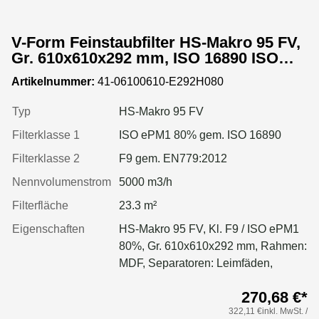
V-Form Feinstaubfilter HS-Makro 95 FV,
Gr. 610x610x292 mm, ISO 16890 ISO
ePM1 80%, Rahmen: MDF, Dichtung:
Artikelnummer:
41-06100610-E292H080
einseitig, geschäumt
Typ
HS-Makro 95 FV
Filterklasse 1
ISO ePM1 80% gem. ISO 16890
Filterklasse 2
F9 gem. EN779:2012
Nennvolumenstrom
5000 m3/h
Filterfläche
23.3 m²
Eigenschaften
HS-Makro 95 FV, Kl. F9 / ISO ePM1
80%, Gr. 610x610x292 mm, Rahmen:
MDF, Separatoren: Leimfäden,
Dichtung: geschäumt
270,68 €*
322,11 €inkl. MwSt. /