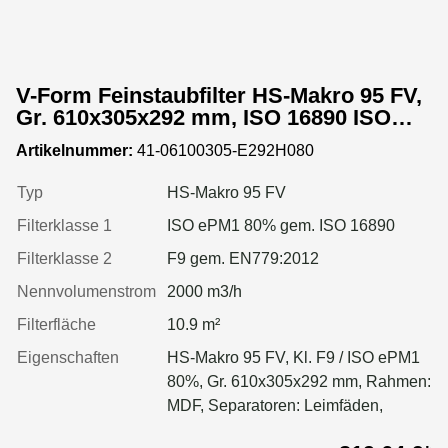
V-Form Feinstaubfilter HS-Makro 95 FV,
Gr. 610x305x292 mm, ISO 16890 ISO
ePM1 80%, Rahmen: MDF, Dichtung:
Artikelnummer:
41-06100305-E292H080
einseitig, geschäumt
Typ
HS-Makro 95 FV
Filterklasse 1
ISO ePM1 80% gem. ISO 16890
Filterklasse 2
F9 gem. EN779:2012
Nennvolumenstrom
2000 m3/h
Filterfläche
10.9 m²
Eigenschaften
HS-Makro 95 FV, Kl. F9 / ISO ePM1
80%, Gr. 610x305x292 mm, Rahmen:
MDF, Separatoren: Leimfäden,
Dichtung: geschäumt