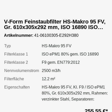
V-Form Feinstaubfilter HS-Makro 95 FV,
Gr. 610x305x292 mm, ISO 16890 ISO
ePM1 80%, Rahmen: verzinkter Stahl,
Artikelnummer:
41-06100305-E292H380
Dichtung: einseitig, geschäumt
Typ
HS-Makro 95 FV
Filterklasse 1
ISO ePM1 80% gem. ISO 16890
Filterklasse 2
F9 gem. EN779:2012
Nennvolumenstrom
2500 m3/h
Filterfläche
12.2 m²
Eigenschaften
HS-Makro 95 FV, Kl. F9 / ISO ePM1
80%, Gr. 610x305x292 mm, Rahmen:
verzinkter Stahl, Separatoren:
Leimfäden, Dichtung: geschäumt
255,55 €*