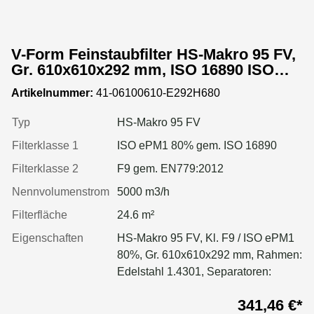
V-Form Feinstaubfilter HS-Makro 95 FV,
Gr. 610x610x292 mm, ISO 16890 ISO
ePM1 80%, Rahmen: Edelstahl 1.4318,
Artikelnummer:
41-06100610-E292H680
Dichtung: einseitig, geschäumt
Typ
HS-Makro 95 FV
Filterklasse 1
ISO ePM1 80% gem. ISO 16890
Filterklasse 2
F9 gem. EN779:2012
Nennvolumenstrom
5000 m3/h
Filterfläche
24.6 m²
Eigenschaften
HS-Makro 95 FV, Kl. F9 / ISO ePM1
80%, Gr. 610x610x292 mm, Rahmen:
Edelstahl 1.4301, Separatoren:
Leimfäden, Dichtung: geschäumt
341,46 €*