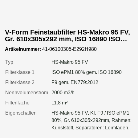
V-Form Feinstaubfilter HS-Makro 95 FV,
Gr. 610x305x292 mm, ISO 16890 ISO
ePM1 80%, Rahmen: Kunststoff,
Artikelnummer:
41-06100305-E292H980
Dichtung: einseitig, geschäumt
Typ
HS-Makro 95 FV
Filterklasse 1
ISO ePM1 80% gem. ISO 16890
Filterklasse 2
F9 gem. EN779:2012
Nennvolumenstrom
2000 m3/h
Filterfläche
11.8 m²
Eigenschaften
HS-Makro 95 FV, Kl. F9 / ISO ePM1
80%, Gr. 610x305x292mm, Rahmen:
Kunststoff, Separatoren: Leimfäden,
Dichtung: geschäumt