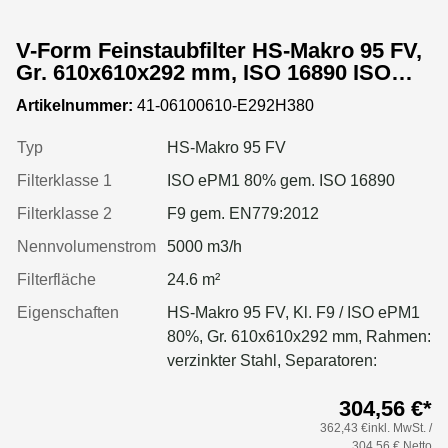
V-Form Feinstaubfilter HS-Makro 95 FV,
Gr. 610x610x292 mm, ISO 16890 ISO
ePM1 80%, Rahmen: verzinkter Stahl,
Artikelnummer:
41-06100610-E292H380
Dichtung: einseitig, geschäumt
Typ
HS-Makro 95 FV
Filterklasse 1
ISO ePM1 80% gem. ISO 16890
Filterklasse 2
F9 gem. EN779:2012
Nennvolumenstrom
5000 m3/h
Filterfläche
24.6 m²
Eigenschaften
HS-Makro 95 FV, Kl. F9 / ISO ePM1
80%, Gr. 610x610x292 mm, Rahmen:
verzinkter Stahl, Separatoren:
Leimfäden, Dichtung: geschäumt
304,56 €*
362,43 €inkl. MwSt. /
304,56 € Netto