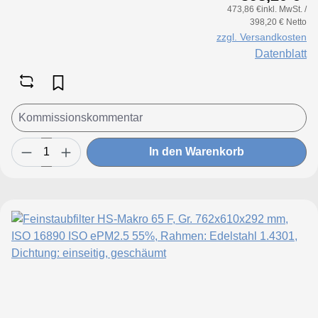
473,86 €inkl. MwSt. /
Luftmenge, geringeren Druckverlust
398,20 € Netto
& Standzeitvorteil
zzgl. Versandkosten
Datenblatt
In den Warenkorb