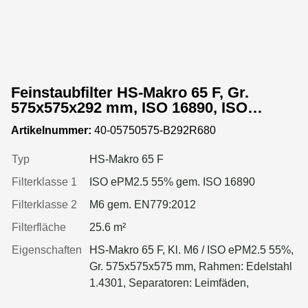
Feinstaubfilter HS-Makro 65 F, Gr.
575x575x292 mm, ISO 16890, ISO
ePM2.5 55%, Rahmen: Edelstahl 1.4301,
Artikelnummer:
40-05750575-B292R680
Dichtung: einseitig, geschäumt
Typ
HS-Makro 65 F
Filterklasse 1
ISO ePM2.5 55% gem. ISO 16890
Filterklasse 2
M6 gem. EN779:2012
Filterfläche
25.6 m²
Eigenschaften
HS-Makro 65 F, Kl. M6 / ISO ePM2.5 55%,
Gr. 575x575x575 mm, Rahmen: Edelstahl
1.4301, Separatoren: Leimfäden,
Dichtung: geschäumt, Filter: Applikation