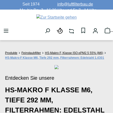
Seit 1974
info@luftfilterbau.de
Zum Hauptinhalt springen
Mo. bis Do. 7 - 16:30 Uhr und Fr. 7 - 14 Uhr
W
Produkte
Feinstaubfilter
HS-Makro F, Klasse ISO ePM2.5 55% (M6)
HS-Makro F Klasse M6, Tiefe 292 mm, Filterrahmen: Edelstahl 1.4301
Entdecken Sie unsere
HS-MAKRO F KLASSE M6,
TIEFE 292 MM,
FILTERRAHMEN: EDELSTAHL