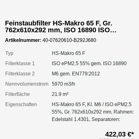
Feinstaubfilter HS-Makro 65 F, Gr.
762x610x292 mm, ISO 16890 ISO
ePM2.5 55%, Rahmen: Edelstahl 1.4301,
Artikelnummer:
40-07620610-B292J680
Dichtung: einseitig, geschäumt
Typ
HS-Makro 65 F
Filterklasse 1
ISO ePM2.5 55% gem. ISO 16890
Filterklasse 2
M6 gem. EN779:2012
Nennvolumenstrom
5970 m3/h
Filterfläche
21.9 m²
Eigenschaften
HS-Makro 65 F, Kl. M6 / ISO ePM2.5
55%, Gr. 762x610x292 mm, Rahmen:
Edelstahl 1.4301, Separatoren:
Leimfäden, Dichtung: geschäumt
422,03 €*