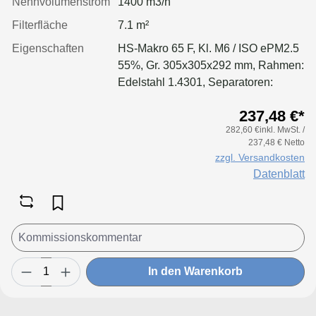
Nennvolumenstrom
1400 m3/h
Filterfläche
7.1 m²
Eigenschaften
HS-Makro 65 F, Kl. M6 / ISO ePM2.5
55%, Gr. 305x305x292 mm, Rahmen:
Edelstahl 1.4301, Separatoren:
Leimfäden, Dichtung: geschäumt,
237,48 €*
Filter: Applikation für größere
282,60 €inkl. MwSt. /
Luftmenge, geringeren Druckverlust
237,48 € Netto
& Standzeitvorteil
zzgl. Versandkosten
Datenblatt
In den Warenkorb