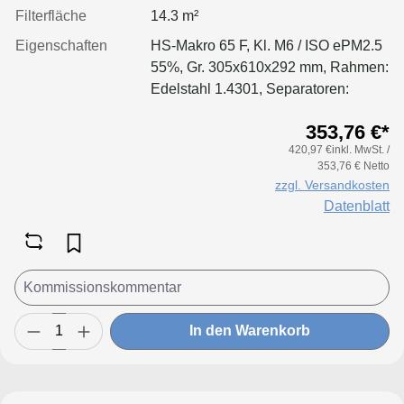
Filterfläche
14.3 m²
Eigenschaften
HS-Makro 65 F, Kl. M6 / ISO ePM2.5
55%, Gr. 305x610x292 mm, Rahmen:
Edelstahl 1.4301, Separatoren:
Leimfäden, Dichtung: geschäumt,
353,76 €*
Filter: Applikation für größere
420,97 €inkl. MwSt. /
Luftmenge, geringeren Druckverlust
353,76 € Netto
& Standzeitvorteil
zzgl. Versandkosten
Datenblatt
In den Warenkorb