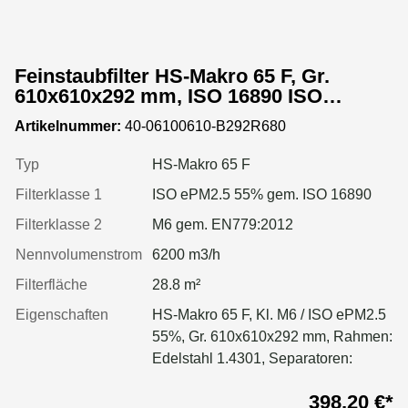
Feinstaubfilter HS-Makro 65 F, Gr.
610x610x292 mm, ISO 16890 ISO
ePM2.5 55%, Rahmen: Edelstahl 1.4301,
Artikelnummer:
40-06100610-B292R680
Dichtung: einseitig, geschäumt
Typ
HS-Makro 65 F
Filterklasse 1
ISO ePM2.5 55% gem. ISO 16890
Filterklasse 2
M6 gem. EN779:2012
Nennvolumenstrom
6200 m3/h
Filterfläche
28.8 m²
Eigenschaften
HS-Makro 65 F, Kl. M6 / ISO ePM2.5
55%, Gr. 610x610x292 mm, Rahmen:
Edelstahl 1.4301, Separatoren:
Leimfäden, Dichtung: geschäumt,
398,20 €*
Filter: Applikation für größere