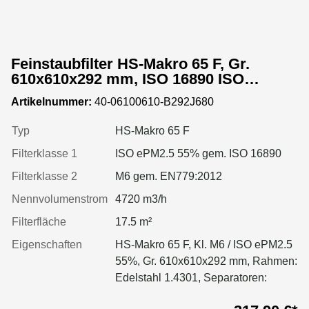
Feinstaubfilter HS-Makro 65 F, Gr.
610x610x292 mm, ISO 16890 ISO
ePM2.5 55%, Rahmen: Edelstahl 1.4301,
Artikelnummer:
40-06100610-B292J680
Dichtung: einseitig, geschäumt
Typ
HS-Makro 65 F
Filterklasse 1
ISO ePM2.5 55% gem. ISO 16890
Filterklasse 2
M6 gem. EN779:2012
Nennvolumenstrom
4720 m3/h
Filterfläche
17.5 m²
Eigenschaften
HS-Makro 65 F, Kl. M6 / ISO ePM2.5
55%, Gr. 610x610x292 mm, Rahmen:
Edelstahl 1.4301, Separatoren:
Leimfäden, Dichtung: geschäumt