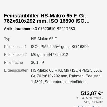
Feinstaubfilter HS-Makro 65 F, Gr.
762x610x292 mm, ISO 16890 ISO
ePM2.5 55%, Rahmen: Edelstahl 1.4301,
Artikelnummer:
40-07620610-B292R680
Dichtung: einseitig, geschäumt
Typ
HS-Makro 65 F
Filterklasse 1
ISO ePM2.5 55% gem. ISO 16890
Filterklasse 2
M6 gem. EN779:2012
Filterfläche
36.1 m²
Eigenschaften
HS-Makro 65 F, Kl. M6 / ISO ePM2.5 55%,
Gr. 762x610x292 mm, Rahmen: Edelstahl
1.4301, Separatoren: Leimfäden,
Dichtung: geschäumt, filter: Applikation für
512,87 €*
größere Luftmenge, geringeren
610,32 €inkl. MwSt. /
Druckverlust & Standzeitvorteil
512,87 € Netto