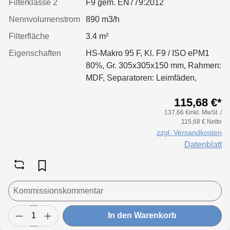
Filterklasse 2
F9 gem. EN779:2012
Nennvolumenstrom
890 m3/h
Filterfläche
3.4 m²
Eigenschaften
HS-Makro 95 F, Kl. F9 / ISO ePM1
80%, Gr. 305x305x150 mm, Rahmen:
MDF, Separatoren: Leimfäden,
Dichtung: geschäumt, Filter:
115,68 €*
Applikation für größere Luftmenge,
137,66 €inkl. MwSt. /
geringeren Druckverlust &
115,68 € Netto
Standzeitvorteil
zzgl. Versandkosten
Datenblatt
In den Warenkorb