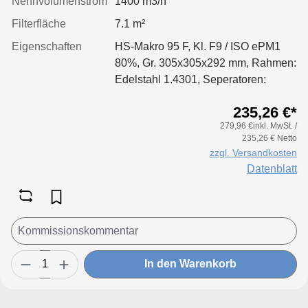
Nennvolumenstrom
1400 m3/h
Filterfläche
7.1 m²
Eigenschaften
HS-Makro 95 F, Kl. F9 / ISO ePM1
80%, Gr. 305x305x292 mm, Rahmen:
Edelstahl 1.4301, Seperatoren:
Leimfäden, Dichtung: geschäumt,
235,26 €*
Filter: Applikation für größere
279,96 €inkl. MwSt. /
Luftmenge, geringeren Druckverlust
235,26 € Netto
& Standzeitvorteil
zzgl. Versandkosten
Datenblatt
In den Warenkorb