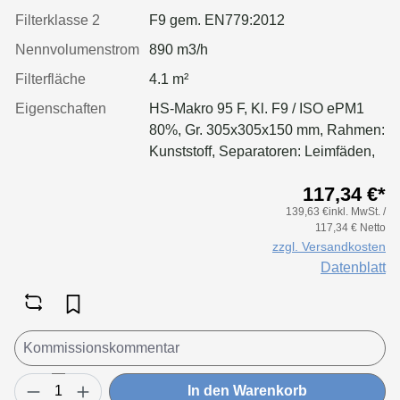
Filterklasse 2
F9 gem. EN779:2012
Nennvolumenstrom
890 m3/h
Filterfläche
4.1 m²
Eigenschaften
HS-Makro 95 F, Kl. F9 / ISO ePM1
80%, Gr. 305x305x150 mm, Rahmen:
Kunststoff, Separatoren: Leimfäden,
Dichtung: geschäumt, Filter:
117,34 €*
Applikation für größere Luftmenge,
139,63 €inkl. MwSt. /
geringeren Druckverlust &
117,34 € Netto
Standzeitvorteil
zzgl. Versandkosten
Datenblatt
In den Warenkorb