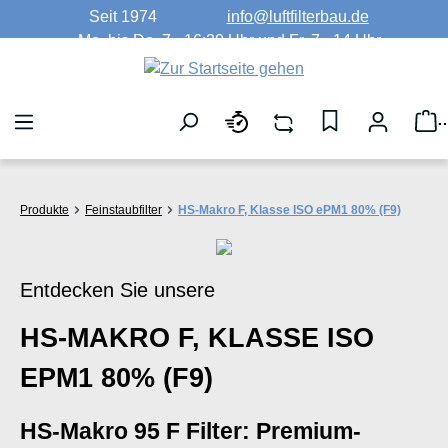
Seit 1974
info@luftfilterbau.de
Zum Hauptinhalt springen
Mo. bis Do. 7 - 16:30 Uhr und Fr. 7 - 14 Uhr
W
Produkte
Feinstaubfilter
HS-Makro F, Klasse ISO ePM1 80% (F9)
Entdecken Sie unsere
HS-MAKRO F, KLASSE ISO
EPM1 80% (F9)
HS-Makro 95 F Filter: Premium-