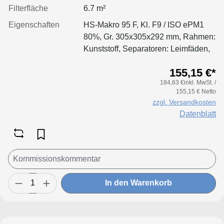
Filterfläche
6.7 m²
Eigenschaften
HS-Makro 95 F, Kl. F9 / ISO ePM1
80%, Gr. 305x305x292 mm, Rahmen:
Kunststoff, Separatoren: Leimfäden,
Dichtung: geschäumt, Filter:
155,15 €*
Applikation für größere Luftmenge,
184,63 €inkl. MwSt. /
geringeren Druckverlust &
155,15 € Netto
Standzeitvorteil
zzgl. Versandkosten
Datenblatt
In den Warenkorb