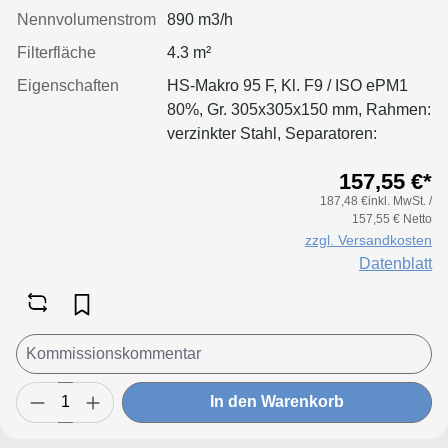
Nennvolumenstrom
890 m3/h
Filterfläche
4.3 m²
Eigenschaften
HS-Makro 95 F, Kl. F9 / ISO ePM1
80%, Gr. 305x305x150 mm, Rahmen:
verzinkter Stahl, Separatoren:
Leimfäden, Dichtung: geschäumt,
157,55 €*
Filter: Applikation für größere
187,48 €inkl. MwSt. /
Luftmenge, geringeren Druckverlust
157,55 € Netto
& Standzeitvorteil
zzgl. Versandkosten
Datenblatt
In den Warenkorb