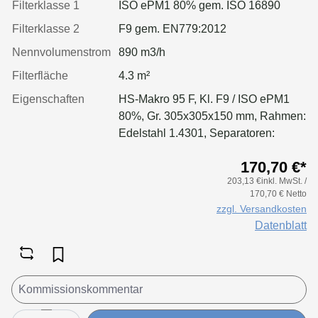
Filterklasse 1
ISO ePM1 80% gem. ISO 16890
Filterklasse 2
F9 gem. EN779:2012
Nennvolumenstrom
890 m3/h
Filterfläche
4.3 m²
Eigenschaften
HS-Makro 95 F, Kl. F9 / ISO ePM1
80%, Gr. 305x305x150 mm, Rahmen:
Edelstahl 1.4301, Separatoren:
Leimfäden, Dichtung: geschäumt,
170,70 €*
Filter: Applikation für größere
203,13 €inkl. MwSt. /
Luftmenge, geringeren Druckverlust
170,70 € Netto
& Standzeitvorteil
zzgl. Versandkosten
Datenblatt