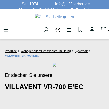
Seit 1974
info@luftfilterbau.de
Zum Hauptinhalt springen
Mo. bis Do. 7 - 16:30 Uhr und Fr. 7 - 14 Uhr
W
Produkte
Wohngebäudefilter, Wohnraumlüftung
Systemair
VILLAVENT VR-700 E/EC
Entdecken Sie unsere
VILLAVENT VR-700 E/EC