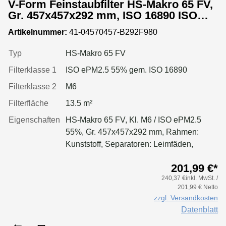
V-Form Feinstaubfilter HS-Makro 65 FV,
Gr. 457x457x292 mm, ISO 16890 ISO
ePM2.5 55%, Rahmen: Kunststoff,
Artikelnummer:
41-04570457-B292F980
Dichtung: einseitig, geschäumt
Typ
HS-Makro 65 FV
Filterklasse 1
ISO ePM2.5 55% gem. ISO 16890
Filterklasse 2
M6
Filterfläche
13.5 m²
Eigenschaften
HS-Makro 65 FV, Kl. M6 / ISO ePM2.5
55%, Gr. 457x457x292 mm, Rahmen:
Kunststoff, Separatoren: Leimfäden,
Dichtung: geschäumt
201,99 €*
240,37 €inkl. MwSt. /
201,99 € Netto
zzgl. Versandkosten
Datenblatt