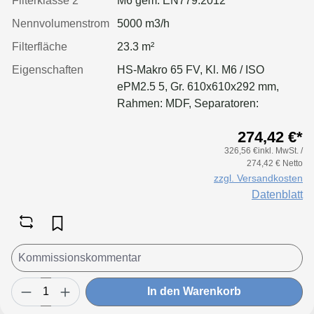
Filterklasse 2
M6 gem. EN779:2012
Nennvolumenstrom
5000 m3/h
Filterfläche
23.3 m²
Eigenschaften
HS-Makro 65 FV, Kl. M6 / ISO
ePM2.5 5, Gr. 610x610x292 mm,
Rahmen: MDF, Separatoren:
Leimfäden, Dichtung: geschäumt
274,42 €*
326,56 €inkl. MwSt. /
274,42 € Netto
zzgl. Versandkosten
Datenblatt
In den Warenkorb