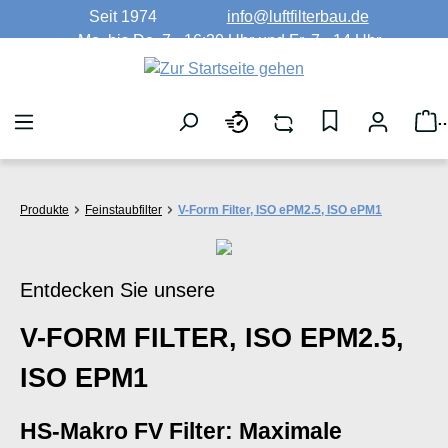
Seit 1974
info@luftfilterbau.de
Zum Hauptinhalt springen
Mo. bis Do. 7 - 16:30 Uhr und Fr. 7 - 14 Uhr
W
Produkte
Feinstaubfilter
V-Form Filter, ISO ePM2.5, ISO ePM1
Entdecken Sie unsere
V-FORM FILTER, ISO EPM2.5,
ISO EPM1
HS-Makro FV Filter: Maximale