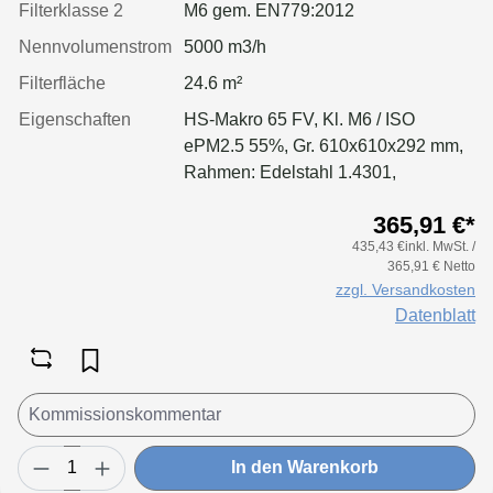
Filterklasse 2
M6 gem. EN779:2012
Nennvolumenstrom
5000 m3/h
Filterfläche
24.6 m²
Eigenschaften
HS-Makro 65 FV, Kl. M6 / ISO
ePM2.5 55%, Gr. 610x610x292 mm,
Rahmen: Edelstahl 1.4301,
Separatoren: Leimfäden, Dichtung:
365,91 €*
geschäumt
435,43 €inkl. MwSt. /
365,91 € Netto
zzgl. Versandkosten
Datenblatt
In den Warenkorb