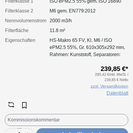
Filterklasse 1
ISO ePM2.5 55% gem. ISO 16890
Filterklasse 2
M6 gem. EN779:2012
Nennvolumenstrom
2000 m3/h
Filterfläche
11.8 m²
Eigenschaften
HS-Makro 65 FV, Kl. M6 / ISO
ePM2.5 55%, Gr. 610x305x292 mm,
Rahmen: Kunststoff, Separatoren:
Leimfäden, Dichtung: geschäumt
239,85 €*
285,42 €inkl. MwSt. /
239,85 € Netto
zzgl. Versandkosten
Datenblatt