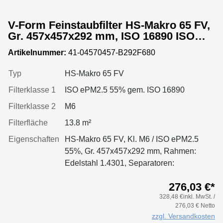
V-Form Feinstaubfilter HS-Makro 65 FV,
Gr. 457x457x292 mm, ISO 16890 ISO
ePM2.5 55%, Rahmen: Edelstahl 1.4301,
Artikelnummer:
41-04570457-B292F680
Dichtung: einseitig, geschäumt
Typ
HS-Makro 65 FV
Filterklasse 1
ISO ePM2.5 55% gem. ISO 16890
Filterklasse 2
M6
Filterfläche
13.8 m²
Eigenschaften
HS-Makro 65 FV, Kl. M6 / ISO ePM2.5
55%, Gr. 457x457x292 mm, Rahmen:
Edelstahl 1.4301, Separatoren:
Leimfäden, Dichtung: geschäumt
276,03 €*
328,48 €inkl. MwSt. /
276,03 € Netto
zzgl. Versandkosten