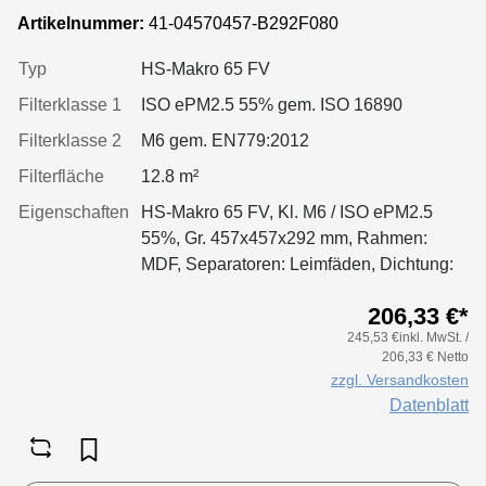
ePM2.5 55%, Rahmen: MDF, Dichtung:
Artikelnummer:
41-04570457-B292F080
einseitig, geschäumt
Typ
HS-Makro 65 FV
Filterklasse 1
ISO ePM2.5 55% gem. ISO 16890
Filterklasse 2
M6 gem. EN779:2012
Filterfläche
12.8 m²
Eigenschaften
HS-Makro 65 FV, Kl. M6 / ISO ePM2.5
55%, Gr. 457x457x292 mm, Rahmen:
MDF, Separatoren: Leimfäden, Dichtung:
geschäumt
206,33 €*
245,53 €inkl. MwSt. /
206,33 € Netto
zzgl. Versandkosten
Datenblatt