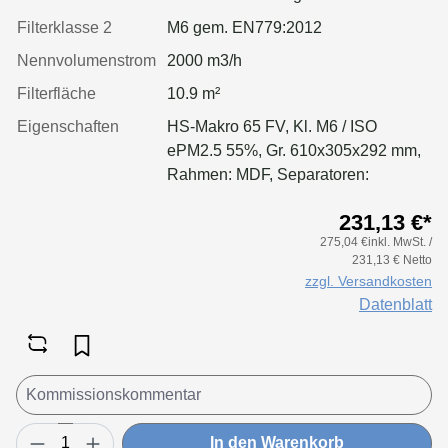
Filterklasse 2
M6 gem. EN779:2012
Nennvolumenstrom
2000 m3/h
Filterfläche
10.9 m²
Eigenschaften
HS-Makro 65 FV, Kl. M6 / ISO
ePM2.5 55%, Gr. 610x305x292 mm,
Rahmen: MDF, Separatoren:
Leimfäden, Dichtung: geschäumt
231,13 €*
275,04 €inkl. MwSt. /
231,13 € Netto
zzgl. Versandkosten
Datenblatt
In den Warenkorb