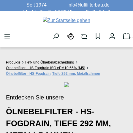
Seit 1974
info@luftfilterbau.de
Zum Hauptinhalt springen
Mo. bis Do. 7 - 16:30 Uhr und Fr. 7 - 14 Uhr
W
Produkte
Fett- und Ölnebelabscheidung
Ölnebelfilter - HS-Fogdrain ISO ePM10 55% (M5)
Ölnebelfilter - HS-Fogdrain, Tiefe 292 mm, Metallrahmen
Entdecken Sie unsere
ÖLNEBELFILTER - HS-
FOGDRAIN, TIEFE 292 MM,