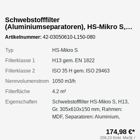
Schwebstofffilter
(Aluminiumseparatoren), HS-Mikro S,
Gr. 305x610x150 mm, EN 1822 Kl. H13,
Artikelnummer:
42-03050610-L150-080
Rahmen: MDF, Dichtung: geschäumt
Typ
HS-Mikro S
Filterklasse 1
H13 gem. EN 1822
Filterklasse 2
ISO 35 H gem. ISO 29463
Nennvolumenstrom
1050 m3/h
Filterfläche
4.2 m²
Eigenschaften
Schwebstofffilter HS-Mikro S, H13,
Gr. 305x610x150 mm, Rahmen:
MDF, Separatoren: Aluminium,
Dichtung: geschäumt
174,98 €*
208,23 €inkl. MwSt. /