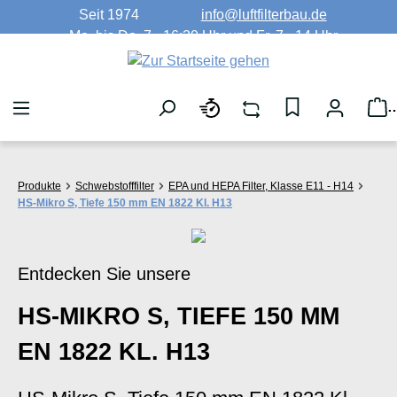
Seit 1974
info@luftfilterbau.de
Zum Hauptinhalt springen
Mo. bis Do. 7 - 16:30 Uhr und Fr. 7 - 14 Uhr
W
Produkte
Schwebstofffilter
EPA und HEPA Filter, Klasse E11 - H14
HS-Mikro S, Tiefe 150 mm EN 1822 Kl. H13
Entdecken Sie unsere
HS-MIKRO S, TIEFE 150 MM
EN 1822 KL. H13