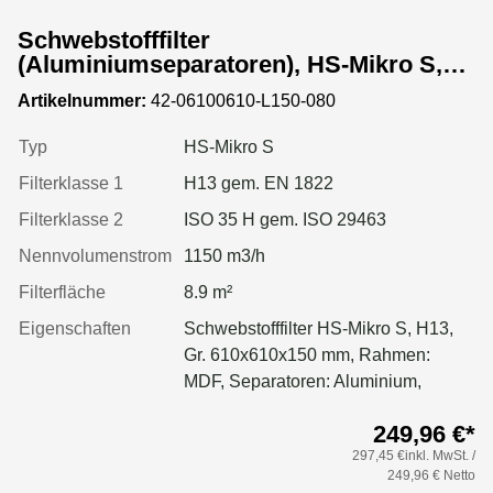
Schwebstofffilter
(Aluminiumseparatoren), HS-Mikro S,
Gr. 610x610x150 mm, EN 1822 Kl. H13,
Artikelnummer:
42-06100610-L150-080
Rahmen: MDF, Dichtung: geschäumt
Typ
HS-Mikro S
Filterklasse 1
H13 gem. EN 1822
Filterklasse 2
ISO 35 H gem. ISO 29463
Nennvolumenstrom
1150 m3/h
Filterfläche
8.9 m²
Eigenschaften
Schwebstofffilter HS-Mikro S, H13,
Gr. 610x610x150 mm, Rahmen:
MDF, Separatoren: Aluminium,
Dichtung: geschäumt
249,96 €*
297,45 €inkl. MwSt. /
249,96 € Netto