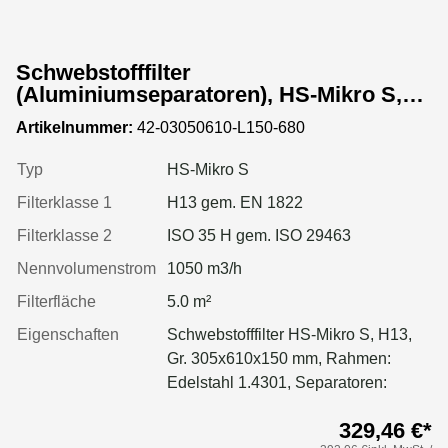
Schwebstofffilter
(Aluminiumseparatoren), HS-Mikro S,
Gr. 305x610x150 mm, EN 1822 Kl. H13,
Artikelnummer:
42-03050610-L150-680
Rahmen: Edelstahl 1.4301, Dichtung:
geschäumt
Typ
HS-Mikro S
Filterklasse 1
H13 gem. EN 1822
Filterklasse 2
ISO 35 H gem. ISO 29463
Nennvolumenstrom
1050 m3/h
Filterfläche
5.0 m²
Eigenschaften
Schwebstofffilter HS-Mikro S, H13,
Gr. 305x610x150 mm, Rahmen:
Edelstahl 1.4301, Separatoren:
Aluminium, Dichtung: geschäumt
329,46 €*