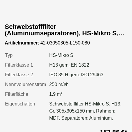
Schwebstofffilter
(Aluminiumseparatoren), HS-Mikro S,
Gr. 305x305x150 mm, EN 1822 Kl. H13,
Artikelnummer:
42-03050305-L150-080
Rahmen: MDF, Dichtung: geschäumt
Typ
HS-Mikro S
Filterklasse 1
H13 gem. EN 1822
Filterklasse 2
ISO 35 H gem. ISO 29463
Nennvolumenstrom
250 m3/h
Filterfläche
1.9 m²
Eigenschaften
Schwebstofffilter HS-Mikro S, H13,
Gr. 305x305x150 mm, Rahmen:
MDF, Separatoren: Aluminium,
Dichtung: geschäumt