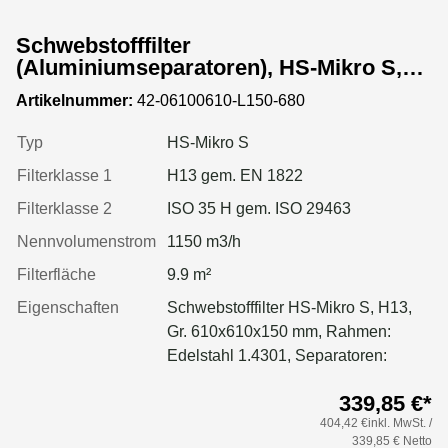
Schwebstofffilter
(Aluminiumseparatoren), HS-Mikro S,
Gr. 610x610x150 mm, EN 1822 Kl. H13,
Artikelnummer:
42-06100610-L150-680
Rahmen: Edelstahl 1.4301, Dichtung:
geschäumt
Typ
HS-Mikro S
Filterklasse 1
H13 gem. EN 1822
Filterklasse 2
ISO 35 H gem. ISO 29463
Nennvolumenstrom
1150 m3/h
Filterfläche
9.9 m²
Eigenschaften
Schwebstofffilter HS-Mikro S, H13,
Gr. 610x610x150 mm, Rahmen:
Edelstahl 1.4301, Separatoren:
Aluminium, Dichtung: geschäumt
339,85 €*
404,42 €inkl. MwSt. /
339,85 € Netto