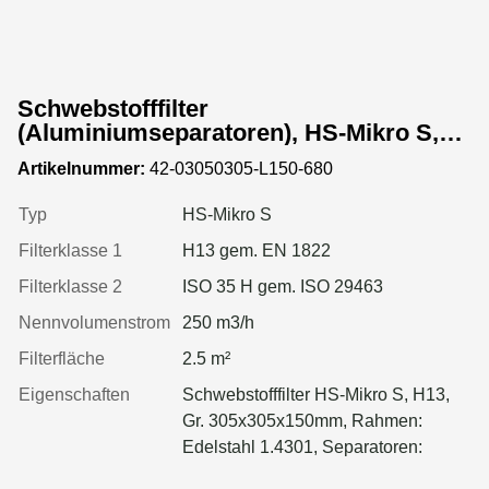
Schwebstofffilter
(Aluminiumseparatoren), HS-Mikro S,
Gr. 305x305x150 mm, EN 1822 Kl. H13,
Artikelnummer:
42-03050305-L150-680
Rahmen: Edelstahl 1.4301, Dichtung:
geschäumt
Typ
HS-Mikro S
Filterklasse 1
H13 gem. EN 1822
Filterklasse 2
ISO 35 H gem. ISO 29463
Nennvolumenstrom
250 m3/h
Filterfläche
2.5 m²
Eigenschaften
Schwebstofffilter HS-Mikro S, H13,
Gr. 305x305x150mm, Rahmen:
Edelstahl 1.4301, Separatoren:
Aluminium, Dichtung: geschäumt