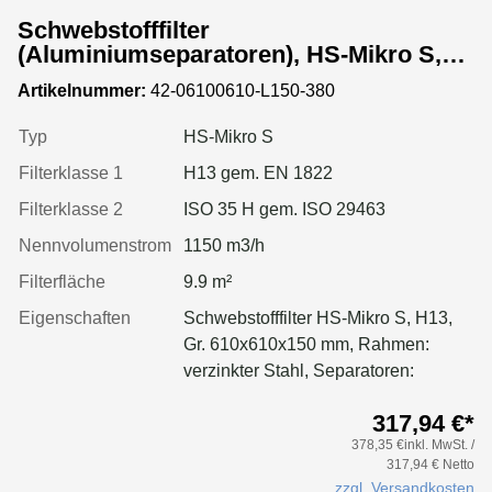
Schwebstofffilter
(Aluminiumseparatoren), HS-Mikro S,
Gr. 610x610x150 mm, EN 1822 Kl. H13,
Artikelnummer:
42-06100610-L150-380
Rahmen: verzinkter Stahl, Dichtung:
geschäumt
Typ
HS-Mikro S
Filterklasse 1
H13 gem. EN 1822
Filterklasse 2
ISO 35 H gem. ISO 29463
Nennvolumenstrom
1150 m3/h
Filterfläche
9.9 m²
Eigenschaften
Schwebstofffilter HS-Mikro S, H13,
Gr. 610x610x150 mm, Rahmen:
verzinkter Stahl, Separatoren:
Aluminium, Dichtung: geschäumt
317,94 €*
378,35 €inkl. MwSt. /
317,94 € Netto
zzgl. Versandkosten