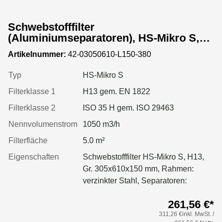
Schwebstofffilter
(Aluminiumseparatoren), HS-Mikro S,
Gr. 305x610x150 mm, EN 1822 Kl. H13,
Artikelnummer:
42-03050610-L150-380
Rahmen: verzinkter Stahl, Dichtung:
geschäumt
Typ
HS-Mikro S
Filterklasse 1
H13 gem. EN 1822
Filterklasse 2
ISO 35 H gem. ISO 29463
Nennvolumenstrom
1050 m3/h
Filterfläche
5.0 m²
Eigenschaften
Schwebstofffilter HS-Mikro S, H13,
Gr. 305x610x150 mm, Rahmen:
verzinkter Stahl, Separatoren:
Aluminium, Dichtung: geschäumt
261,56 €*
311,26 €inkl. MwSt. /