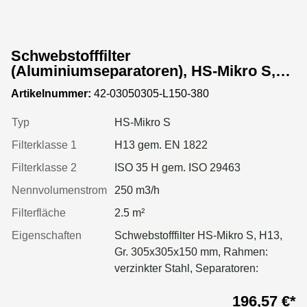
Schwebstofffilter
(Aluminiumseparatoren), HS-Mikro S,
Gr. 305x305x150 mm, EN 1822 Kl. H13,
Artikelnummer:
42-03050305-L150-380
Rahmen: verzinkter Stahl, Dichtung:
geschäumt
Typ
HS-Mikro S
Filterklasse 1
H13 gem. EN 1822
Filterklasse 2
ISO 35 H gem. ISO 29463
Nennvolumenstrom
250 m3/h
Filterfläche
2.5 m²
Eigenschaften
Schwebstofffilter HS-Mikro S, H13,
Gr. 305x305x150 mm, Rahmen:
verzinkter Stahl, Separatoren:
Aluminium, Dichtung: geschäumt
196,57 €*