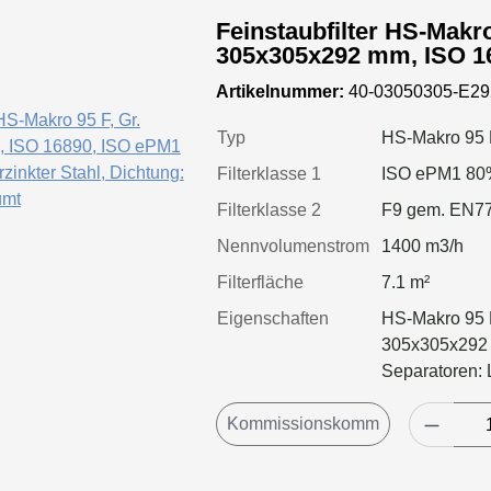
Feinstaubfilter HS-Makro
305x305x292 mm, ISO 1
Rahmen: verzinkter Stahl, Dich
Artikelnummer:
40-03050305-E2
geschäumt
Typ
HS-Makro 95 
Filterklasse 1
ISO ePM1 80
Filterklasse 2
F9 gem. EN7
Nennvolumenstrom
1400 m3/h
Filterfläche
7.1 m²
Eigenschaften
HS-Makro 95 F
305x305x292 
Separatoren: 
geschäumt, Fil
Luftmenge, ge
Standzeitvorte