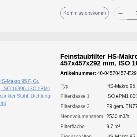
geschäumt,Filt
Luftmenge, ge
Standzeitvorte
Feinstaubfilter HS-Makro
457x457x292 mm, ISO 1
Rahmen: verzinkter Stahl, Dich
Artikelnummer:
40-04570457-E29
geschäumt
Typ
HS-Makro 95 
Filterklasse 1
ISO ePM1 80
Filterklasse 2
F9 gem. EN7
Nennvolumenstrom
2530 m3/h
Filterfläche
9.7 m²
Eigenschaften
HS-Makro 95 F