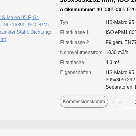
Rahmen: verzinkter Stahl, Dich
Artikelnummer:
40-03050305-E29
geschäumt
Typ
HS-Makro 95 
Filterklasse 1
ISO ePM1 80
Filterklasse 2
F9 gem. EN7
Nennvolumenstrom
1030 m3/h
Filterfläche
4.3 m²
Eigenschaften
HS-Makro 95 F
305x305x292 
Separatoren: 
geschäumt