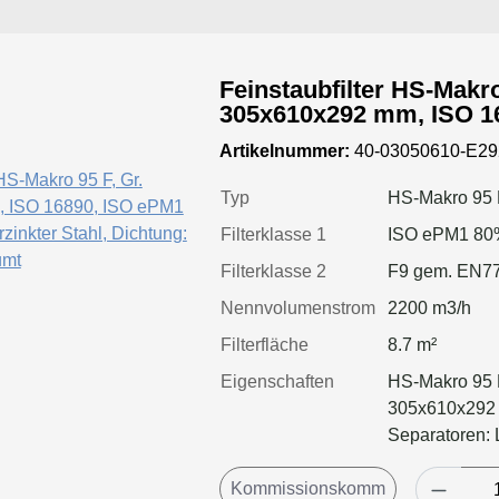
Feinstaubfilter HS-Makro
305x610x292 mm, ISO 1
Rahmen: verzinkter Stahl, Dich
Artikelnummer:
40-03050610-E29
geschäumt
Typ
HS-Makro 95 
Filterklasse 1
ISO ePM1 80
Filterklasse 2
F9 gem. EN7
Nennvolumenstrom
2200 m3/h
Filterfläche
8.7 m²
Eigenschaften
HS-Makro 95 F
305x610x292 
Separatoren: 
geschäumt