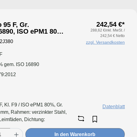
242,54 €*
 95 F, Gr.
6890, ISO ePM1 80%,
288,62 €inkl. MwSt. /
242,54 € Netto
tung: einseitig,
2J380
zzgl. Versandkosten
F
% gem. ISO 16890
79:2012
, Kl. F9 / ISO ePM1 80%, Gr.
Datenblatt
mm, Rahmen: verzinkter Stahl,
Leimfäden, Dichtung:
In den Warenkorb