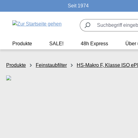
Seit 1974
m Hauptinhalt springen
Zur Suche springen
Zur Hauptnavigation springen
Produkte
SALE!
48h Express
Über 
Produkte
Feinstaubfilter
HS-Makro F, Klasse ISO e