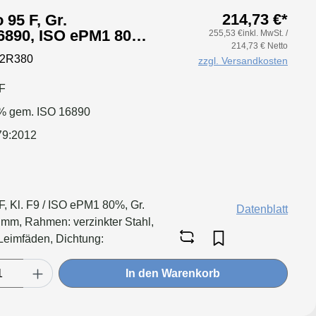
214,73 €*
 95 F, Gr.
6890, ISO ePM1 80%,
255,53 €inkl. MwSt. /
214,73 € Netto
tung: einseitig,
92R380
zzgl. Versandkosten
F
% gem. ISO 16890
79:2012
, Kl. F9 / ISO ePM1 80%, Gr.
Datenblatt
mm, Rahmen: verzinkter Stahl,
Leimfäden, Dichtung:
ter: Applikation für größere
ringeren Druckverlust &
In den Warenkorb
il