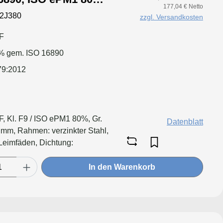
177,04 € Netto
tung: einseitig,
2J380
zzgl. Versandkosten
F
% gem. ISO 16890
79:2012
, Kl. F9 / ISO ePM1 80%, Gr.
Datenblatt
mm, Rahmen: verzinkter Stahl,
Leimfäden, Dichtung:
In den Warenkorb