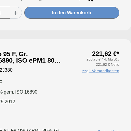
er: Applikation für größere
ringeren Druckverlust &
In den Warenkorb
il
221,62 €*
 95 F, Gr.
6890, ISO ePM1 80%,
263,73 €inkl. MwSt. /
221,62 € Netto
tung: einseitig,
2J380
zzgl. Versandkosten
F
% gem. ISO 16890
79:2012
, Kl. F9 / ISO ePM1 80%, Gr.