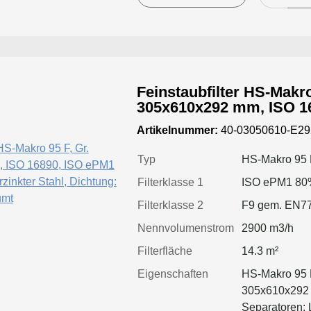
Feinstaubfilter HS-Makro
305x610x292 mm, ISO 1
Rahmen: verzinkter Stahl, Dich
Artikelnummer:
40-03050610-E2
geschäumt
Typ
HS-Makro 95 
Filterklasse 1
ISO ePM1 80
Filterklasse 2
F9 gem. EN7
Nennvolumenstrom
2900 m3/h
Filterfläche
14.3 m²
Eigenschaften
HS-Makro 95 F
305x610x292 
Separatoren: 