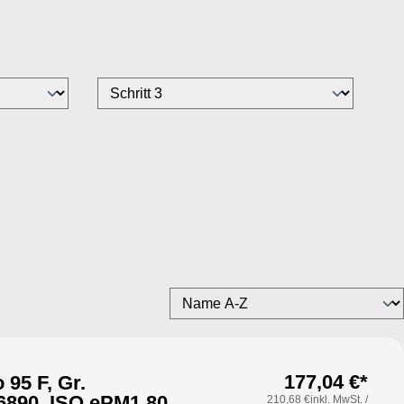
177,04 €*
 95 F, Gr.
6890, ISO ePM1 80%,
210,68 €inkl. MwSt. /