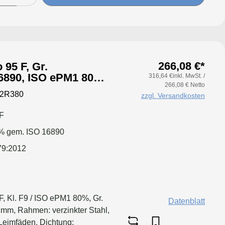
266,08 €*
 95 F, Gr.
6890, ISO ePM1 80%,
316,64 €inkl. MwSt. /
266,08 € Netto
tung: einseitig,
92R380
zzgl. Versandkosten
F
% gem. ISO 16890
79:2012
, Kl. F9 / ISO ePM1 80%, Gr.
Datenblatt
mm, Rahmen: verzinkter Stahl,
Leimfäden, Dichtung: