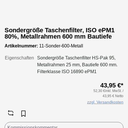
Sondergröße Taschenfilter, ISO ePM1
80%, Metallrahmen 600 mm Bautiefe
Artikelnummer:
11-Sonder-600-Metall
Eigenschaften
Sondergröße Taschenfilter HS-Pak 95,
Metallrahmen 25 mm, Bautiefe 600 mm.
Filterklasse ISO 16890 ePM1
80%Konfigurieren Sie Ihre Sondergröße
43,95 €*
in folgenden Grenzen:Maße Breite: 170
52,30 €inkl. MwSt. /
bis 950 mmMaße Höhe: 170 bis 650
43,95 € Netto
mmTaschenanzahl Breite: bis 170 mm 2
zzgl. Versandkosten
Taschenbis 250 mm 3 Taschenbis 300 mm
4 Taschenbis 350 mm 5 Taschenbis 500
mm 6 Taschenbis 600 mm 8 Taschenbis
700 mm 9 Taschenbis 800 mm 10