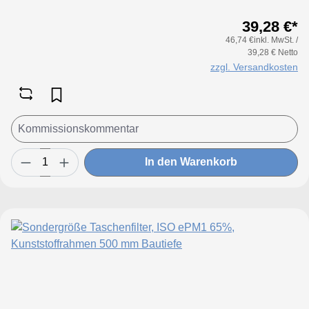
65%Konfigurieren Sie Ihre Sondergröße
39,28 €*
in folgenden Grenzen:Maße Breite: 170
46,74 €inkl. MwSt. /
bis 950 mmMaße Höhe: 170 bis 650
39,28 € Netto
mmTaschenanzahl Breite: bis 170 mm 2
zzgl. Versandkosten
Taschenbis 250 mm 3 Taschenbis 300 mm
4 Taschenbis 350 mm 5 Taschenbis 500
mm 6 Taschenbis 600 mm 8 Taschenbis
700 mm 9 Taschenbis 800 mm 10
Taschenbis 950 mm 12 Taschen
In den Warenkorb