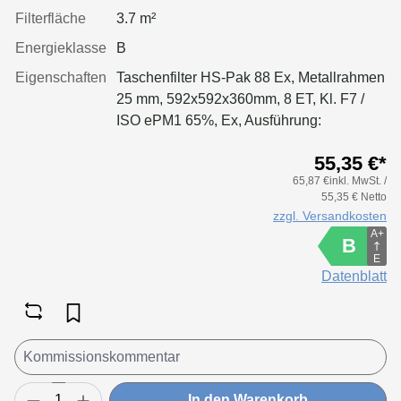
Filterfläche
3.7 m²
Energieklasse
B
Eigenschaften
Taschenfilter HS-Pak 88 Ex, Metallrahmen
25 mm, 592x592x360mm, 8 ET, Kl. F7 /
ISO ePM1 65%, Ex, Ausführung:
antistatisch durch Edelstahlfasern mit
55,35 €*
vollflächig ableitender Oberfläche.
65,87 €inkl. MwSt. /
Ableitkontakt über Stirnrahmen des Filters.
55,35 € Netto
zzgl. Versandkosten
A+
B
E
Datenblatt
In den Warenkorb