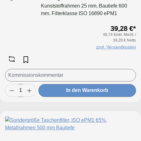
Kunststoffrahmen 25 mm, Bautiefe 600
mm. Filterklasse ISO 16890 ePM1
65%Konfigurieren Sie Ihre Sondergröße
39,28 €*
in folgenden Grenzen:Maße Breite: 170
46,74 €inkl. MwSt. /
bis 950 mmMaße Höhe: 170 bis 650
39,28 € Netto
mmTaschenanzahl Breite: bis 170 mm 2
zzgl. Versandkosten
Taschenbis 250 mm 3 Taschenbis 300 mm
4 Taschenbis 350 mm 5 Taschenbis 500
mm 6 Taschenbis 600 mm 8 Taschenbis
700 mm 9 Taschenbis 800 mm 10
Taschenbis 950 mm 12 Taschen
In den Warenkorb