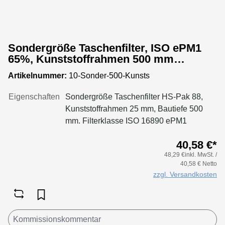
Sondergröße Taschenfilter, ISO ePM1
65%, Kunststoffrahmen 500 mm
Bautiefe
Artikelnummer:
10-Sonder-500-Kunsts
Eigenschaften
Sondergröße Taschenfilter HS-Pak 88,
Kunststoffrahmen 25 mm, Bautiefe 500
mm. Filterklasse ISO 16890 ePM1
65%Konfigurieren Sie Ihre Sondergröße
40,58 €*
in folgenden Grenzen:Maße Breite: 170
48,29 €inkl. MwSt. /
bis 950 mmMaße Höhe: 170 bis 650
40,58 € Netto
mmTaschenanzahl Breite: bis 170 mm 2
zzgl. Versandkosten
Taschenbis 250 mm 3 Taschenbis 300 mm
4 Taschenbis 350 mm 5 Taschenbis 500
mm 6 Taschenbis 600 mm 8 Taschenbis
700 mm 9 Taschenbis 800 mm 10