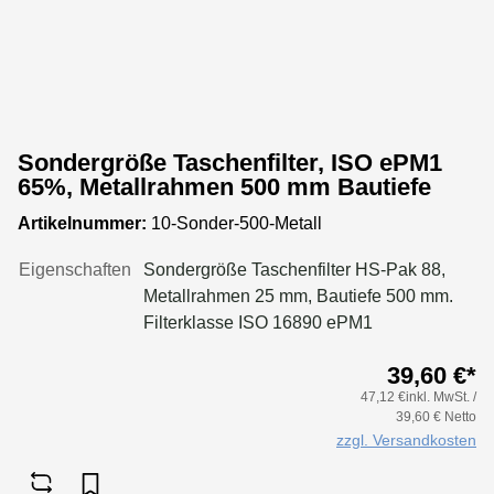
Sondergröße Taschenfilter, ISO ePM1
65%, Metallrahmen 500 mm Bautiefe
Artikelnummer:
10-Sonder-500-Metall
Eigenschaften
Sondergröße Taschenfilter HS-Pak 88,
Metallrahmen 25 mm, Bautiefe 500 mm.
Filterklasse ISO 16890 ePM1
65%Konfigurieren Sie Ihre Sondergröße
39,60 €*
in folgenden Grenzen:Maße Breite: 170
47,12 €inkl. MwSt. /
bis 950 mmMaße Höhe: 170 bis 650
39,60 € Netto
mmTaschenanzahl Breite: bis 170 mm 2
zzgl. Versandkosten
Taschenbis 250 mm 3 Taschenbis 300 mm
4 Taschenbis 350 mm 5 Taschenbis 500