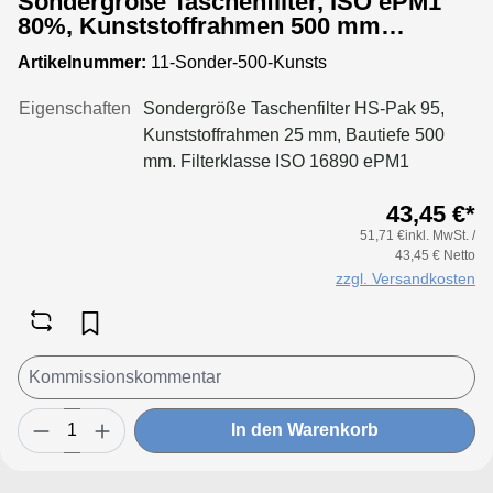
Sondergröße Taschenfilter, ISO ePM1
80%, Kunststoffrahmen 500 mm
Bautiefe
Artikelnummer:
11-Sonder-500-Kunsts
Eigenschaften
Sondergröße Taschenfilter HS-Pak 95,
Kunststoffrahmen 25 mm, Bautiefe 500
mm. Filterklasse ISO 16890 ePM1
80%Konfigurieren Sie Ihre Sondergröße
43,45 €*
in folgenden Grenzen:Maße Breite: 170
51,71 €inkl. MwSt. /
bis 950 mmMaße Höhe: 170 bis 650
43,45 € Netto
mmTaschenanzahl Breite: bis 170 mm 2
zzgl. Versandkosten
Taschenbis 250 mm 3 Taschenbis 300 mm
4 Taschenbis 350 mm 5 Taschenbis 500
mm 6 Taschenbis 600 mm 8 Taschenbis
700 mm 9 Taschenbis 800 mm 10
Taschenbis 950 mm 12 Taschen
In den Warenkorb