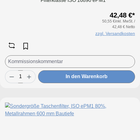
Filterklasse ISO 16890 ePM1
80%Konfigurieren Sie Ihre Sondergröße
42,48 €*
in folgenden Grenzen:Maße Breite: 170
50,55 €inkl. MwSt. /
bis 950 mmMaße Höhe: 170 bis 650
42,48 € Netto
mmTaschenanzahl Breite: bis 170 mm 2
zzgl. Versandkosten
Taschenbis 250 mm 3 Taschenbis 300 mm
4 Taschenbis 350 mm 5 Taschenbis 500
mm 6 Taschenbis 600 mm 8 Taschenbis
700 mm 9 Taschenbis 800 mm 10
Taschenbis 950 mm 12 Taschen
In den Warenkorb