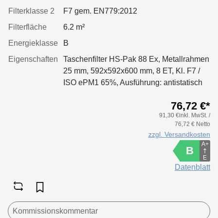
Filterklasse 2
F7 gem. EN779:2012
Filterfläche
6.2 m²
Energieklasse
B
Eigenschaften
Taschenfilter HS-Pak 88 Ex, Metallrahmen
25 mm, 592x592x600 mm, 8 ET, Kl. F7 /
ISO ePM1 65%, Ausführung: antistatisch
durch Edelstahlfasern mit vollflächig
76,72 €*
ableitender Oberfläche. Ableitkontakt über
91,30 €inkl. MwSt. /
Stirnrahmen des Filters.
76,72 € Netto
zzgl. Versandkosten
A+
B
E
Datenblatt