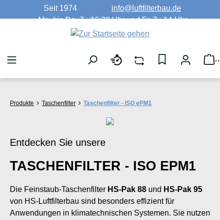
Seit 1974
info@luftfilterbau.de
Zum Hauptinhalt springen
Mo. bis Do. 7 - 16:30 Uhr und Fr. 7 - 14 Uhr
W
Produkte
Taschenfilter
Taschenfilter - ISO ePM1
Entdecken Sie unsere
TASCHENFILTER - ISO EPM1
Die Feinstaub-Taschenfilter
HS-Pak 88
und
HS-Pak 95
von HS-Luftfilterbau sind besonders effizient für
Anwendungen in klimatechnischen Systemen. Sie nutzen