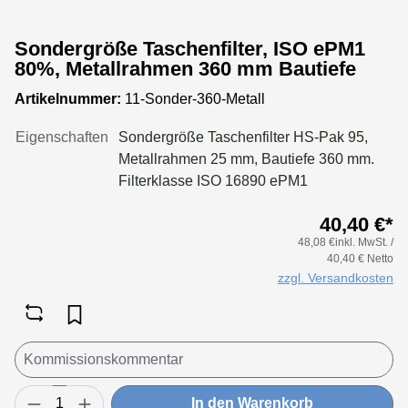
Sondergröße Taschenfilter, ISO ePM1
80%, Metallrahmen 360 mm Bautiefe
Artikelnummer:
11-Sonder-360-Metall
Eigenschaften
Sondergröße Taschenfilter HS-Pak 95,
Metallrahmen 25 mm, Bautiefe 360 mm.
Filterklasse ISO 16890 ePM1
80%Konfigurieren Sie Ihre Sondergröße
40,40 €*
in folgenden Grenzen:Maße Breite: 170
48,08 €inkl. MwSt. /
bis 950 mmMaße Höhe: 170 bis 650
40,40 € Netto
mmTaschenanzahl Breite: bis 170 mm 2
zzgl. Versandkosten
Taschenbis 250 mm 3 Taschenbis 300 mm
4 Taschenbis 350 mm 5 Taschenbis 500
mm 6 Taschenbis 600 mm 8 Taschenbis
700 mm 9 Taschenbis 800 mm 10
Taschenbis 950 mm 12 Taschen
In den Warenkorb