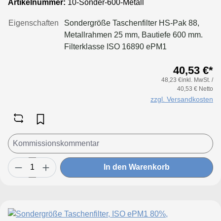
Artikelnummer:
10-Sonder-600-Metall
Eigenschaften
Sondergröße Taschenfilter HS-Pak 88,
Metallrahmen 25 mm, Bautiefe 600 mm.
Filterklasse ISO 16890 ePM1
65%Konfigurieren Sie Ihre Sondergröße
40,53 €*
in folgenden Grenzen:Maße Breite: 170
48,23 €inkl. MwSt. /
bis 950 mmMaße Höhe: 170 bis 650
40,53 € Netto
mmTaschenanzahl Breite: bis 170 mm 2
zzgl. Versandkosten
Taschenbis 250 mm 3 Taschenbis 300 mm
4 Taschenbis 350 mm 5 Taschenbis 500
mm 6 Taschenbis 600 mm 8 Taschenbis
700 mm 9 Taschenbis 800 mm 10
Taschenbis 950 mm 12 Taschen
In den Warenkorb