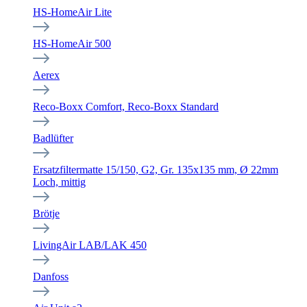
HS-HomeAir Lite
HS-HomeAir 500
Aerex
Reco-Boxx Comfort, Reco-Boxx Standard
Badlüfter
Ersatzfiltermatte 15/150, G2, Gr. 135x135 mm, Ø 22mm
Loch, mittig
Brötje
LivingAir LAB/LAK 450
Danfoss