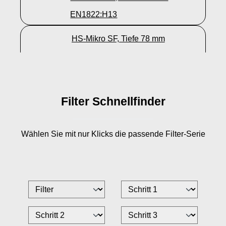
EN1822:H13
HS-Mikro SF, Tiefe 78 mm
EN1822:H14
HS-Mikro SF, Tiefe 150 mm
EN1822:H14
Filter Schnellfinder
HS-Mikro SF, Tiefe 292 mm
Wählen Sie mit nur
Klicks die passende Filter-Serie
EN1822:H14