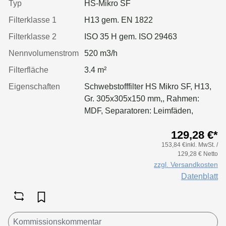
Typ
HS-Mikro SF
Filterklasse 1
H13 gem. EN 1822
Filterklasse 2
ISO 35 H gem. ISO 29463
Nennvolumenstrom
520 m3/h
Filterfläche
3.4 m²
Eigenschaften
Schwebstofffilter HS Mikro SF, H13,
Gr. 305x305x150 mm,, Rahmen:
MDF, Separatoren: Leimfäden,
Dichtung: geschäumt, Filter:
129,28 €*
Applikation für größere Luftmenge,
153,84 €inkl. MwSt. /
geringeren Druckverlust &
129,28 € Netto
Standzeitvorteil
zzgl. Versandkosten
Datenblatt