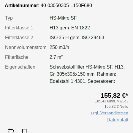
Rahmen: Edelstahl 1.4301, Dichtung:
Artikelnummer:
40-03050305-L150F680
einseitig, geschäumt
Typ
HS-Mikro SF
Filterklasse 1
H13 gem. EN 1822
Filterklasse 2
ISO 35 H gem. ISO 29463
Nennvolumenstrom
250 m3/h
Filterfläche
2.7 m²
Eigenschaften
Schwebstofffilter HS-Mikro SF, H13,
Gr. 305x305x150 mm, Rahmen:
Edelstahl 1.4301, Seperatoren:
Leimfäden, Dichtung: geschäumt
155,82 €*
185,43 €inkl. MwSt. /
155,82 € Netto
zzgl. Versandkosten
Datenblatt