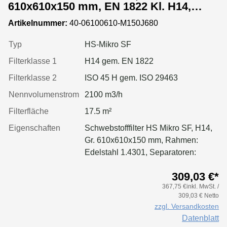
610x610x150 mm, EN 1822 Kl. H14,
Rahmen: Edelstahl 1.4301, Dichtung:
Artikelnummer:
40-06100610-M150J680
einseitig, geschäumt
Typ
HS-Mikro SF
Filterklasse 1
H14 gem. EN 1822
Filterklasse 2
ISO 45 H gem. ISO 29463
Nennvolumenstrom
2100 m3/h
Filterfläche
17.5 m²
Eigenschaften
Schwebstofffilter HS Mikro SF, H14,
Gr. 610x610x150 mm, Rahmen:
Edelstahl 1.4301, Separatoren:
Leimfäden, Dichtung: geschäumt,
309,03 €*
Filter: Applikation für größere
367,75 €inkl. MwSt. /
Luftmenge, geringeren Druckverlust
309,03 € Netto
& Standzeitvorteil
zzgl. Versandkosten
Datenblatt