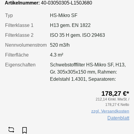
Artikelnummer:
40-03050305-L150J680
einseitig, geschäumt
Typ
HS-Mikro SF
Filterklasse 1
H13 gem. EN 1822
Filterklasse 2
ISO 35 H gem. ISO 29463
Nennvolumenstrom
520 m3/h
Filterfläche
4.3 m²
Eigenschaften
Schwebstofffilter HS-Mikro SF, H13,
Gr. 305x305x150 mm, Rahmen:
Edelstahl 1.4301, Separatoren:
Leimfäden, Dichtung: geschäumt,
178,27 €*
Filter: Applikation für größere
212,14 €inkl. MwSt. /
Luftmenge, geringeren Druckverlust
178,27 € Netto
& Standzeitvorteil
zzgl. Versandkosten
Datenblatt