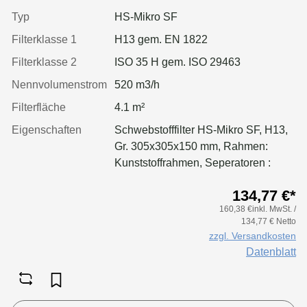
Typ
HS-Mikro SF
Filterklasse 1
H13 gem. EN 1822
Filterklasse 2
ISO 35 H gem. ISO 29463
Nennvolumenstrom
520 m3/h
Filterfläche
4.1 m²
Eigenschaften
Schwebstofffilter HS-Mikro SF, H13,
Gr. 305x305x150 mm, Rahmen:
Kunststoffrahmen, Seperatoren :
Leimfäden, Dichtung: geschäumt,
134,77 €*
Filter: Applikation für größere
160,38 €inkl. MwSt. /
Luftmenge, geringeren Druckverlust
134,77 € Netto
& Standzeitvorteil
zzgl. Versandkosten
Datenblatt