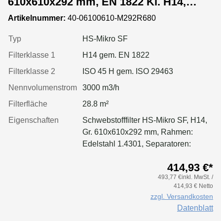
610x610x292 mm, EN 1822 Kl. H14,
Rahmen: Edelstahl 1.4301, Dichtung:
Artikelnummer:
40-06100610-M292R680
einseitig, geschäumt
Typ
HS-Mikro SF
Filterklasse 1
H14 gem. EN 1822
Filterklasse 2
ISO 45 H gem. ISO 29463
Nennvolumenstrom
3000 m3/h
Filterfläche
28.8 m²
Eigenschaften
Schwebstofffilter HS-Mikro SF, H14,
Gr. 610x610x292 mm, Rahmen:
Edelstahl 1.4301, Separatoren:
Leimfäden, Dichtung: geschäumt,
414,93 €*
Filter: Applikation für größere
493,77 €inkl. MwSt. /
Luftmenge, geringeren Druckverlust
414,93 € Netto
& Standzeitvorteil
zzgl. Versandkosten
Datenblatt