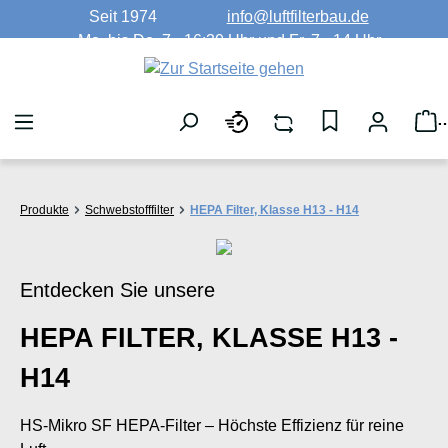
Seit 1974
info@luftfilterbau.de
Zum Hauptinhalt springen
Mo. bis Do. 7 - 16:30 Uhr und Fr. 7 - 14 Uhr
W
Produkte
Schwebstofffilter
HEPA Filter, Klasse H13 - H14
Entdecken Sie unsere
HEPA FILTER, KLASSE H13 -
H14
HS-Mikro SF HEPA-Filter – Höchste Effizienz für reine