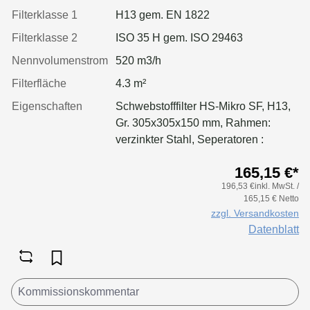
Filterklasse 1
H13 gem. EN 1822
Filterklasse 2
ISO 35 H gem. ISO 29463
Nennvolumenstrom
520 m3/h
Filterfläche
4.3 m²
Eigenschaften
Schwebstofffilter HS-Mikro SF, H13,
Gr. 305x305x150 mm, Rahmen:
verzinkter Stahl, Seperatoren :
Leimfäden, Dichtung: geschäumt,
165,15 €*
Filter: Applikation für größere
196,53 €inkl. MwSt. /
Luftmenge, geringeren Druckverlust
165,15 € Netto
& Standzeitvorteil
zzgl. Versandkosten
Datenblatt