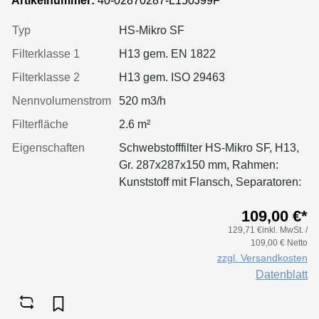
Artikelnummer:
40-02870287-L150J99F
Typ
HS-Mikro SF
Filterklasse 1
H13 gem. EN 1822
Filterklasse 2
H13 gem. ISO 29463
Nennvolumenstrom
520 m3/h
Filterfläche
2.6 m²
Eigenschaften
Schwebstofffilter HS-Mikro SF, H13,
Gr. 287x287x150 mm, Rahmen:
Kunststoff mit Flansch, Separatoren:
Leimfäden, Dichtung: ohne
109,00 €*
129,71 €inkl. MwSt. /
109,00 € Netto
zzgl. Versandkosten
Datenblatt