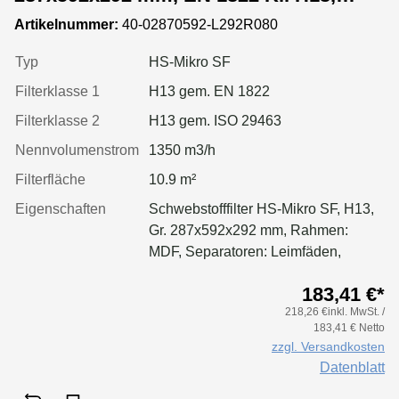
Rahmen: MDF, Dichtung: einseitig,
Artikelnummer:
40-02870592-L292R080
geschäumt
Typ
HS-Mikro SF
Filterklasse 1
H13 gem. EN 1822
Filterklasse 2
H13 gem. ISO 29463
Nennvolumenstrom
1350 m3/h
Filterfläche
10.9 m²
Eigenschaften
Schwebstofffilter HS-Mikro SF, H13,
Gr. 287x592x292 mm, Rahmen:
MDF, Separatoren: Leimfäden,
Dichtung: geschäumt
183,41 €*
218,26 €inkl. MwSt. /
183,41 € Netto
zzgl. Versandkosten
Datenblatt