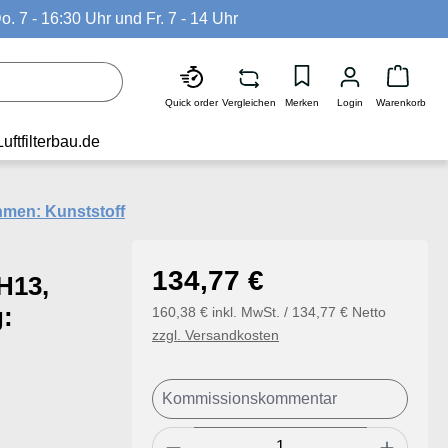
o. 7 - 16:30 Uhr und Fr. 7 - 14 Uhr
Waren
Quick order
Vergleichen
Merken
Login
Warenkorb
Luftfilterbau.de
ahmen: Kunststoff
Regulärer Preis:
134,77 €
H13,
:
160,38 € inkl. MwSt. / 134,77 € Netto
zzgl. Versandkosten
Produkt Anzahl: Gib den ge