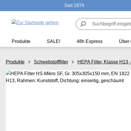
Seit 1974
m Hauptinhalt springen
Zur Suche springen
Zur Hauptnavigation springen
Produkte
SALE!
48h Express
Über 
Produkte
Schwebstofffilter
HEPA Filter, Klasse H13 
Bildergalerie überspringen