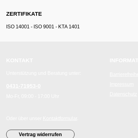
ZERTIFIKATE
ISO 14001
-
ISO 9001
-
KTA 1401
KONTAKT
INFORMA
Unterstützung und Beratung unter:
Barrierefreih
Impressum
0431-71953-0
Datenschutz
Mo-Fr, 09:00 - 17:00 Uhr
Oder über unser
Kontaktformular
.
Vertrag widerrufen