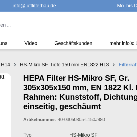
info@luftfilterbau.de
Mo. bis D
uns
Video
Geschäftskunden
mehr Info's: 
- H14
HS-Mikro SF, Tiefe 150 mm EN1822:H13
Filterr
HEPA Filter HS-Mikro SF, Gr.
305x305x150 mm, EN 1822 Kl. 
Rahmen: Kunststoff, Dichtung
einseitig, geschäumt
Artikelnummer:
40-03050305-L150J980
Typ
HS-Mikro SF