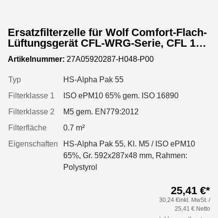
Ersatzfilterzelle für Wolf Comfort-Flach-
Lüftungsgerät CFL-WRG-Serie, CFL 15-
WRG
Artikelnummer:
27A05920287-H048-P00
Typ
HS-Alpha Pak 55
Filterklasse 1
ISO ePM10 65% gem. ISO 16890
Filterklasse 2
M5 gem. EN779:2012
Filterfläche
0.7 m²
Eigenschaften
HS-Alpha Pak 55, Kl. M5 / ISO ePM10
65%, Gr. 592x287x48 mm, Rahmen:
Polystyrol
25,41 €*
30,24 €inkl. MwSt. /
25,41 € Netto