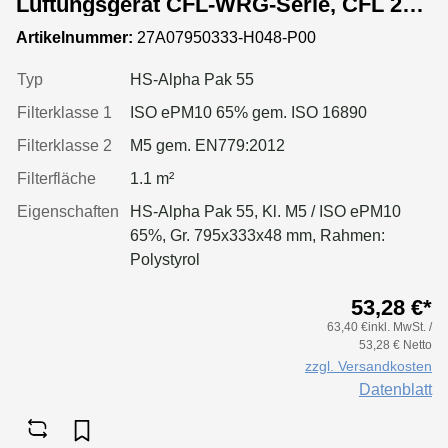
Lüftungsgerät CFL-WRG-Serie, CFL 22-
WRG
Artikelnummer:
27A07950333-H048-P00
Typ
HS-Alpha Pak 55
Filterklasse 1
ISO ePM10 65% gem. ISO 16890
Filterklasse 2
M5 gem. EN779:2012
Filterfläche
1.1 m²
Eigenschaften
HS-Alpha Pak 55, Kl. M5 / ISO ePM10
65%, Gr. 795x333x48 mm, Rahmen:
Polystyrol
53,28 €*
63,40 €inkl. MwSt. /
53,28 € Netto
zzgl. Versandkosten
Datenblatt