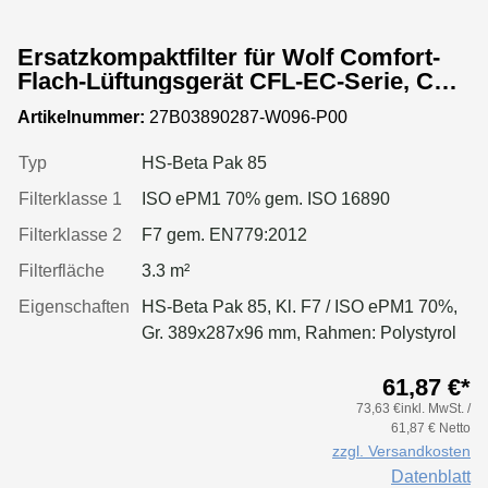
Ersatzkompaktfilter für Wolf Comfort-
Flach-Lüftungsgerät CFL-EC-Serie, CFL
10-EC
Artikelnummer:
27B03890287-W096-P00
Typ
HS-Beta Pak 85
Filterklasse 1
ISO ePM1 70% gem. ISO 16890
Filterklasse 2
F7 gem. EN779:2012
Filterfläche
3.3 m²
Eigenschaften
HS-Beta Pak 85, Kl. F7 / ISO ePM1 70%,
Gr. 389x287x96 mm, Rahmen: Polystyrol
61,87 €*
73,63 €inkl. MwSt. /
61,87 € Netto
zzgl. Versandkosten
Datenblatt