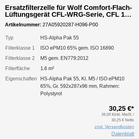
Ersatzfilterzelle für Wolf Comfort-Flach-
Lüftungsgerät CFL-WRG-Serie, CFL 15-
WRG
Artikelnummer:
27A05920287-H096-P00
Typ
HS-Alpha Pak 55
Filterklasse 1
ISO ePM10 65% gem. ISO 16890
Filterklasse 2
M5 gem. EN779:2012
Filterfläche
1.6 m²
Eigenschaften
HS-Alpha Pak 55, Kl. M5 / ISO ePM10
65%, Gr. 592x287x96 mm, Rahmen:
Polystyrol
30,25 €*
36,00 €inkl. MwSt. /
30,25 € Netto
zzgl. Versandkosten
Datenblatt