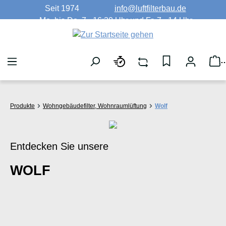
Seit 1974
info@luftfilterbau.de
Zum Hauptinhalt springen
Mo. bis Do. 7 - 16:30 Uhr und Fr. 7 - 14 Uhr
W
Produkte
Wohngebäudefilter, Wohnraumlüftung
Wolf
Entdecken Sie unsere
WOLF