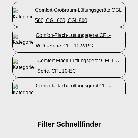
Comfort-Großraum-Lüftungsgeräte CGL
500, CGL 600, CGL 800
Comfort-Flach-Lüftungsgerät CFL-
WRG-Serie, CFL 10-WRG
Comfort-Flach-Lüftungsgerät CFL-EC-
Serie, CFL 10-EC
Comfort-Flach-Lüftungsgerät CFL-
WRG-Serie, CFL 15-WRG
Comfort-Kompakt-Lüftung CKL-
3000
Filter Schnellfinder
Comfort-Flach-Lüftungsgerät CFL-