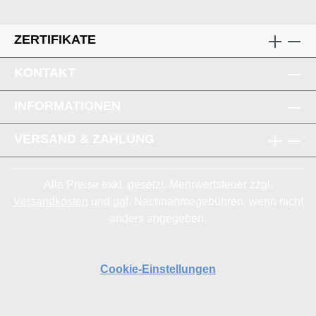
ZERTIFIKATE
KONTAKT
INFORMATIONEN
VERSAND & ZAHLUNG
Alle Preise exkl. gesetzl. Mehrwertsteuer zzgl.
Versandkosten
und ggf. Nachnahmegebühren, wenn nicht
anders angegeben.
Cookie-Einstellungen