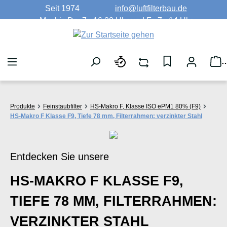
Seit 1974
info@luftfilterbau.de
Zum Hauptinhalt springen
Mo. bis Do. 7 - 16:30 Uhr und Fr. 7 - 14 Uhr
W
Produkte
Feinstaubfilter
HS-Makro F, Klasse ISO ePM1 80% (F9)
HS-Makro F Klasse F9, Tiefe 78 mm, Filterrahmen: verzinkter Stahl
Entdecken Sie unsere
HS-MAKRO F KLASSE F9,
TIEFE 78 MM, FILTERRAHMEN:
VERZINKTER STAHL