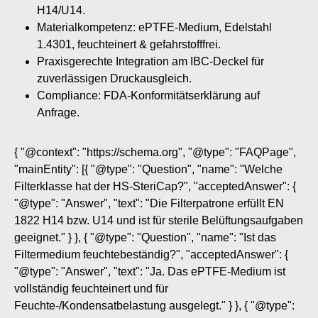
H14/U14.
Materialkompetenz: ePTFE-Medium, Edelstahl
1.4301, feuchteinert & gefahrstofffrei.
Praxisgerechte Integration am IBC-Deckel für
zuverlässigen Druckausgleich.
Compliance: FDA-Konformitätserklärung auf
Anfrage.
{ "@context": "https://schema.org", "@type": "FAQPage",
"mainEntity": [{ "@type": "Question", "name": "Welche
Filterklasse hat der HS-SteriCap?", "acceptedAnswer": {
"@type": "Answer", "text": "Die Filterpatrone erfüllt EN
1822 H14 bzw. U14 und ist für sterile Belüftungsaufgaben
geeignet." } }, { "@type": "Question", "name": "Ist das
Filtermedium feuchtebeständig?", "acceptedAnswer": {
"@type": "Answer", "text": "Ja. Das ePTFE-Medium ist
vollständig feuchteinert und für
Feuchte-/Kondensatbelastung ausgelegt." } }, { "@type":