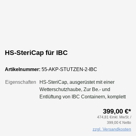
HS-SteriCap für IBC
Artikelnummer:
55-AKP-STUTZEN-2-IBC
Eigenschaften
HS-SteriCap, ausgerüstet mit einer
Wetterschutzhaube, Zur Be.- und
Entlüftung von IBC Containern, komplett
gefertigt aus Edelstahl 1.4301. Passend
399,00 €*
für Rundfilter HEPA H14, D= 145 mm, H=
474,81 €inkl. MwSt. /
250 mm, Rohrstutzenadapte ausgerüstet
399,00 € Netto
mit einer leicht demontierbaren
zzgl. Versandkosten
Wetterschutzhaube aus Edelstahl 1.4301,