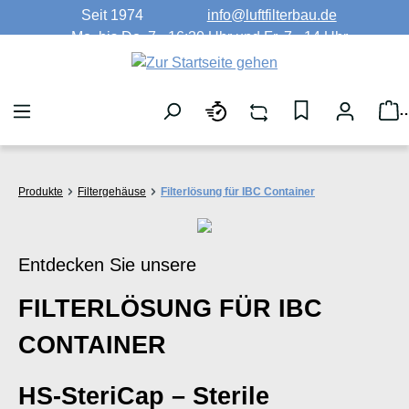
Seit 1974
info@luftfilterbau.de
Zum Hauptinhalt springen
Mo. bis Do. 7 - 16:30 Uhr und Fr. 7 - 14 Uhr
W
Produkte
Filtergehäuse
Filterlösung für IBC Container
Entdecken Sie unsere
FILTERLÖSUNG FÜR IBC
CONTAINER
HS-SteriCap – Sterile