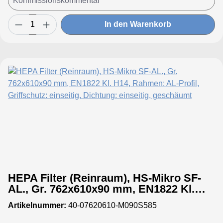
In den Warenkorb
HEPA Filter (Reinraum), HS-Mikro SF-
AL., Gr. 762x610x90 mm, EN1822 Kl.
H14, Rahmen: AL-Profil, Griffschutz:
Artikelnummer:
40-07620610-M090S585
einseitig, Dichtung: einseitig,
geschäumt