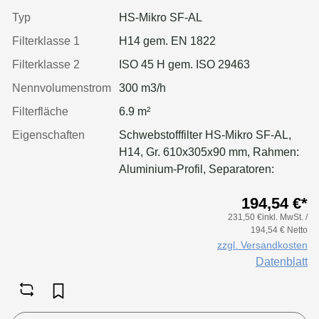
geschäumt
Typ
HS-Mikro SF-AL
Filterklasse 1
H14 gem. EN 1822
Filterklasse 2
ISO 45 H gem. ISO 29463
Nennvolumenstrom
300 m3/h
Filterfläche
6.9 m²
Eigenschaften
Schwebstofffilter HS-Mikro SF-AL,
H14, Gr. 610x305x90 mm, Rahmen:
Aluminium-Profil, Separatoren:
Leimfäden, Dichtung: geschäumt,
194,54 €*
Griffschutz: pulverbeschichtet
231,50 €inkl. MwSt. /
einseitig
194,54 € Netto
zzgl. Versandkosten
Datenblatt