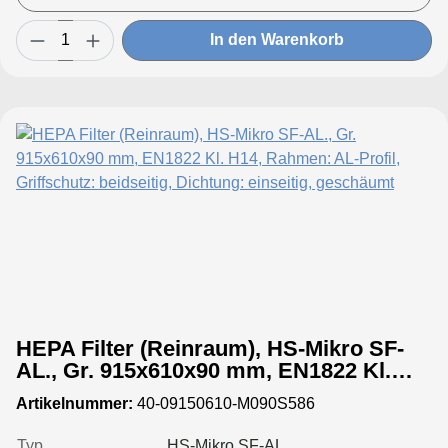
In den Warenkorb
HEPA Filter (Reinraum), HS-Mikro SF-
AL., Gr. 915x610x90 mm, EN1822 Kl.
H14, Rahmen: AL-Profil, Griffschutz:
Artikelnummer:
40-09150610-M090S586
beidseitig, Dichtung: einseitig,
geschäumt
Typ
HS-Mikro SF-AL