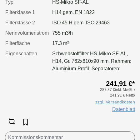
Typ
HS-Mikro SF-AL
Filterklasse 1
H14 gem. EN 1822
Filterklasse 2
ISO 45 H gem. ISO 29463
Nennvolumenstrom
755 m3/h
Filterfläche
17.3 m²
Eigenschaften
Schwebstofffilter HS-Mikro SF-AL,
H14, Gr. 762x610x90 mm, Rahmen:
Aluminium-Profil, Separatoren:
Leimfäden, Dichtung: geschäumt,
241,91 €*
Griffschutz: pulverbeschichtet
287,87 €inkl. MwSt. /
einseitig
241,91 € Netto
zzgl. Versandkosten
Datenblatt