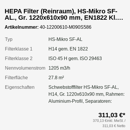
HEPA Filter (Reinraum), HS-Mikro SF-
AL., Gr. 1220x610x90 mm, EN1822 Kl.
H14, Rahmen: AL-Profil, Griffschutz:
Artikelnummer:
40-12200610-M090S586
beidseitig, Dichtung: einseitig,
geschäumt
Typ
HS-Mikro SF-AL
Filterklasse 1
H14 gem. EN 1822
Filterklasse 2
ISO 45 H gem. ISO 29463
Nennvolumenstrom
1205 m3/h
Filterfläche
27.8 m²
Eigenschaften
Schwebstofffilter HS-Mikro SF-AL,
H14, Gr. 1220x610x90 mm, Rahmen:
Aluminium-Profil, Separatoren:
Leimfäden, Dichtung: geschäumt,
311,03 €*
Griffschutz: pulverbeschichtet
370,13 €inkl. MwSt. /
beidseitig
311,03 € Netto