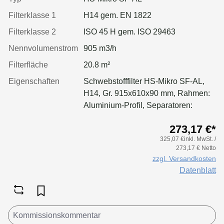
Filterklasse 1
H14 gem. EN 1822
Filterklasse 2
ISO 45 H gem. ISO 29463
Nennvolumenstrom
905 m3/h
Filterfläche
20.8 m²
Eigenschaften
Schwebstofffilter HS-Mikro SF-AL,
H14, Gr. 915x610x90 mm, Rahmen:
Aluminium-Profil, Separatoren:
Leimfäden, Dichtung: geschäumt,
273,17 €*
Griffschutz: pulverbeschichtet
325,07 €inkl. MwSt. /
beidseitig
273,17 € Netto
zzgl. Versandkosten
Datenblatt