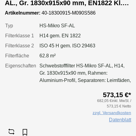
AL., Gr. 1830x915x90 mm, EN1822 Kl.
H14, Rahmen: AL-Profil, Griffschutz:
Artikelnummer:
40-18300915-M090S586
beidseitig, Dichtung: einseitig,
geschäumt
Typ
HS-Mikro SF-AL
Filterklasse 1
H14 gem. EN 1822
Filterklasse 2
ISO 45 H gem. ISO 29463
Filterfläche
62.8 m²
Eigenschaften
Schwebstofffilter HS-Mikro SF-AL, H14,
Gr. 1830x915x90 mm, Rahmen:
Aluminium-Profil, Separatoren: Leimfäden,
Dichtung: geschäumt, Griffschutz:
573,15 €*
pulverbeschichtet beidseitig
682,05 €inkl. MwSt. /
573,15 € Netto
zzgl. Versandkosten
Datenblatt