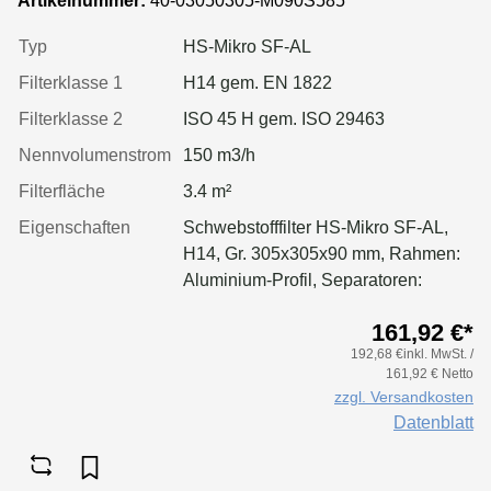
Artikelnummer:
40-03050305-M090S585
einseitig, Dichtung: einseitig,
geschäumt
Typ
HS-Mikro SF-AL
Filterklasse 1
H14 gem. EN 1822
Filterklasse 2
ISO 45 H gem. ISO 29463
Nennvolumenstrom
150 m3/h
Filterfläche
3.4 m²
Eigenschaften
Schwebstofffilter HS-Mikro SF-AL,
H14, Gr. 305x305x90 mm, Rahmen:
Aluminium-Profil, Separatoren:
Leimfäden, Dichtung: geschäumt,
161,92 €*
Griffschutz: pulverbeschichtet
192,68 €inkl. MwSt. /
einseitig
161,92 € Netto
zzgl. Versandkosten
Datenblatt