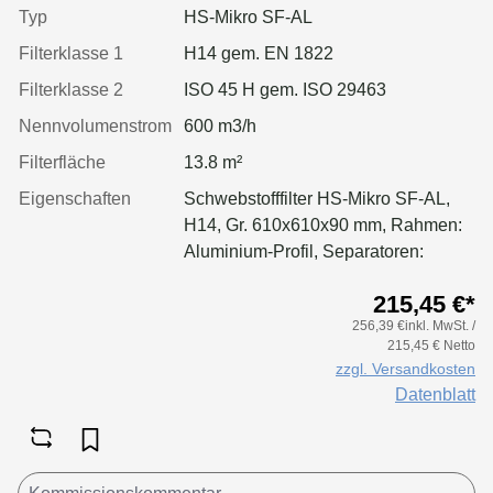
geschäumt
Typ
HS-Mikro SF-AL
Filterklasse 1
H14 gem. EN 1822
Filterklasse 2
ISO 45 H gem. ISO 29463
Nennvolumenstrom
600 m3/h
Filterfläche
13.8 m²
Eigenschaften
Schwebstofffilter HS-Mikro SF-AL,
H14, Gr. 610x610x90 mm, Rahmen:
Aluminium-Profil, Separatoren:
Leimfäden, Dichtung: geschäumt,
215,45 €*
Griffschutz: pulverbeschichtet
256,39 €inkl. MwSt. /
einseitig
215,45 € Netto
zzgl. Versandkosten
Datenblatt