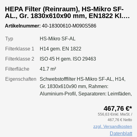
HEPA Filter (Reinraum), HS-Mikro SF-
AL., Gr. 1830x610x90 mm, EN1822 Kl.
H14, Rahmen: AL-Profil, Griffschutz:
Artikelnummer:
40-18300610-M090S586
beidseitig, Dichtung: einseitig,
geschäumt
Typ
HS-Mikro SF-AL
Filterklasse 1
H14 gem. EN 1822
Filterklasse 2
ISO 45 H gem. ISO 29463
Filterfläche
41.7 m²
Eigenschaften
Schwebstofffilter HS-Mikro SF-AL, H14,
Gr. 1830x610x90 mm, Rahmen:
Aluminium-Profil, Separatoren: Leimfäden,
Dichtung: geschäumt, Griffschutz:
467,76 €*
pulverbeschichtet beidseitig
556,63 €inkl. MwSt. /
467,76 € Netto
zzgl. Versandkosten
Datenblatt