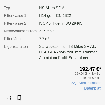
einseitig, Dichtung: einseitig,
geschäumt
Typ
HS-Mikro SF-AL
Filterklasse 1
H14 gem. EN 1822
Filterklasse 2
ISO 45 H gem. ISO 29463
Nennvolumenstrom
325 m3/h
Filterfläche
7.7 m²
Eigenschaften
Schwebstofffilter HS-Mikro SF-AL,
H14, Gr. 457x457x90 mm, Rahmen:
Aluminium-Profil, Separatoren:
Leimfäden, Dichtung: geschäumt,
192,47 €*
Griffschutz: pulverbeschichtet
229,04 €inkl. MwSt. /
einseitig
192,47 € Netto
zzgl. Versandkosten
Datenblatt