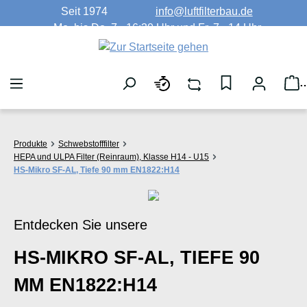
Seit 1974
info@luftfilterbau.de
Zum Hauptinhalt springen
Mo. bis Do. 7 - 16:30 Uhr und Fr. 7 - 14 Uhr
W
Produkte
Schwebstofffilter
HEPA und ULPA Filter (Reinraum), Klasse H14 - U15
HS-Mikro SF-AL, Tiefe 90 mm EN1822:H14
Entdecken Sie unsere
HS-MIKRO SF-AL, TIEFE 90
MM EN1822:H14