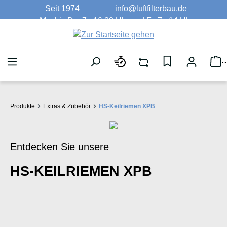
Seit 1974
info@luftfilterbau.de
Zum Hauptinhalt springen
Mo. bis Do. 7 - 16:30 Uhr und Fr. 7 - 14 Uhr
W
Produkte
Extras & Zubehör
HS-Keilriemen XPB
Entdecken Sie unsere
HS-KEILRIEMEN XPB