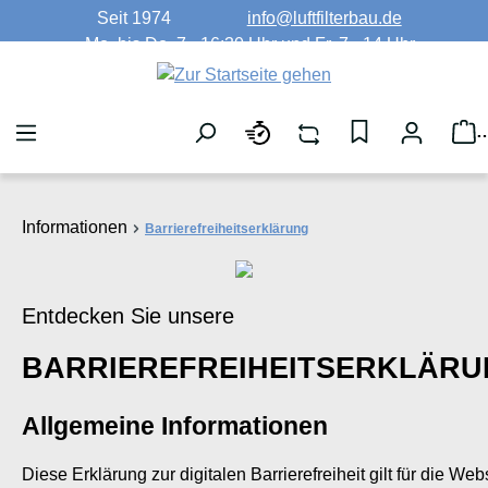
Seit 1974
info@luftfilterbau.de
Zum Hauptinhalt springen
Mo. bis Do. 7 - 16:30 Uhr und Fr. 7 - 14 Uhr
W
Informationen
Barrierefreiheitserklärung
Entdecken Sie unsere
BARRIEREFREIHEITSERKLÄR
Allgemeine Informationen
Diese Erklärung zur digitalen Barrierefreiheit gilt für die Web