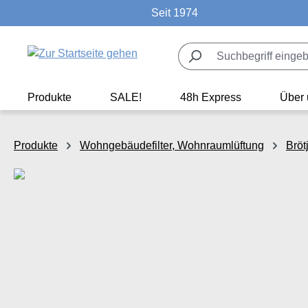
Seit 1974
m Hauptinhalt springen
Zur Suche springen
Zur Hauptnavigation springen
Produkte
SALE!
48h Express
Über 
Produkte
Wohngebäudefilter, Wohnraumlüftung
Bröt