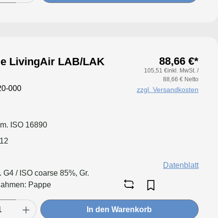
88,66 €*
ötje LivingAir LAB/LAK
105,51 €inkl. MwSt. /
88,66 € Netto
0-000
zzgl. Versandkosten
em. ISO 16890
012
Datenblatt
l. G4 / ISO coarse 85%, Gr.
Rahmen: Pappe
In den Warenkorb