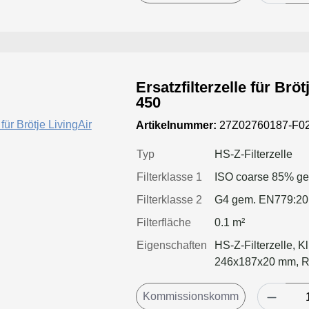
Ersatzfilterzelle für Br
450
Artikelnummer:
27Z02760187-F02
Typ
HS-Z-Filterzelle
Filterklasse 1
ISO coarse 85% g
Filterklasse 2
G4 gem. EN779:2
Filterfläche
0.1 m²
Eigenschaften
HS-Z-Filterzelle, K
246x187x20 mm, 