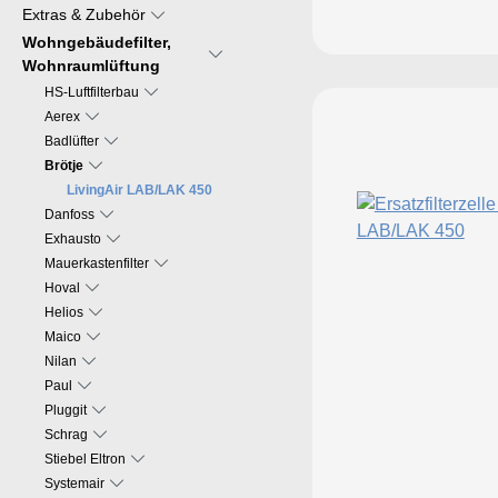
Extras & Zubehör
Wohngebäudefilter,
Wohnraumlüftung
HS-Luftfilterbau
Aerex
Badlüfter
Brötje
LivingAir LAB/LAK 450
Danfoss
Exhausto
Mauerkastenfilter
Hoval
Helios
Maico
Nilan
Paul
Pluggit
Schrag
Stiebel Eltron
Systemair