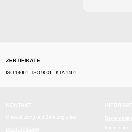
ZERTIFIKATE
ISO 14001
-
ISO 9001
-
KTA 1401
KONTAKT
INFORMA
Unterstützung und Beratung unter:
Barrierefreih
Impressum
0431-71953-0