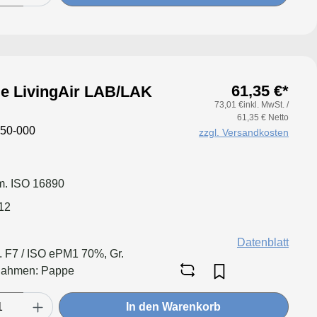
61,35 €*
ötje LivingAir LAB/LAK
73,01 €inkl. MwSt. /
61,35 € Netto
50-000
zzgl. Versandkosten
. ISO 16890
12
Datenblatt
l. F7 / ISO ePM1 70%, Gr.
Rahmen: Pappe
In den Warenkorb