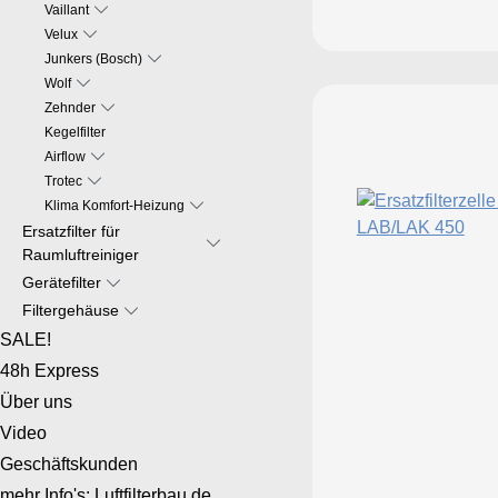
Vaillant
Velux
Junkers (Bosch)
Wolf
Zehnder
Kegelfilter
Airflow
Trotec
Klima Komfort-Heizung
Ersatzfilter für
Raumluftreiniger
Gerätefilter
Filtergehäuse
SALE!
48h Express
Über uns
Video
Geschäftskunden
mehr Info's: Luftfilterbau.de