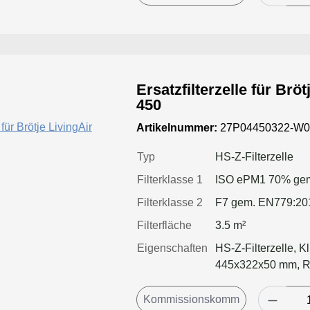
Ersatzfilterzelle für Br
450
Artikelnummer:
27P04450322-W0
Typ
HS-Z-Filterzelle
Filterklasse 1
ISO ePM1 70% gem
Filterklasse 2
F7 gem. EN779:20
Filterfläche
3.5 m²
Eigenschaften
HS-Z-Filterzelle, K
445x322x50 mm, 