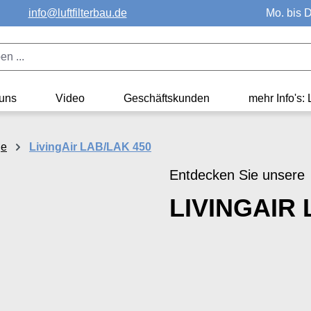
info@luftfilterbau.de
Mo. bis D
uns
Video
Geschäftskunden
mehr Info's: 
je
LivingAir LAB/LAK 450
Entdecken Sie unsere
LIVINGAIR 