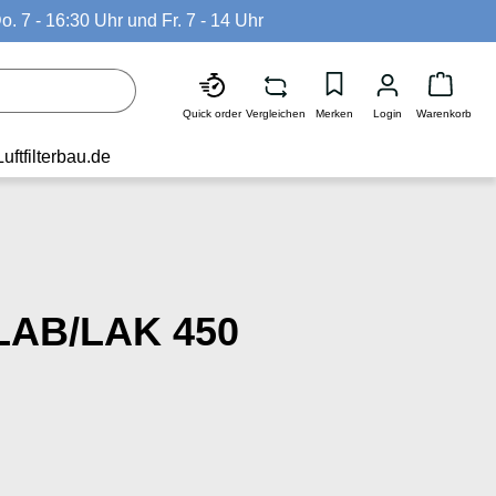
o. 7 - 16:30 Uhr und Fr. 7 - 14 Uhr
Waren
Quick order
Vergleichen
Merken
Login
Warenkorb
Luftfilterbau.de
LAB/LAK 450