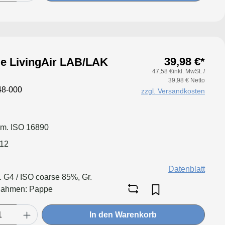
39,98 €*
ötje LivingAir LAB/LAK
47,58 €inkl. MwSt. /
39,98 € Netto
8-000
zzgl. Versandkosten
em. ISO 16890
012
Datenblatt
l. G4 / ISO coarse 85%, Gr.
Rahmen: Pappe
In den Warenkorb