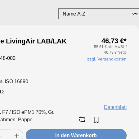
46,73 €*
ötje LivingAir LAB/LAK
55,61 €inkl. MwSt. /
46,73 € Netto
48-000
zzgl. Versandkosten
. ISO 16890
12
Datenblatt
l. F7 / ISO ePM1 70%, Gr.
Rahmen: Pappe
In den Warenkorb