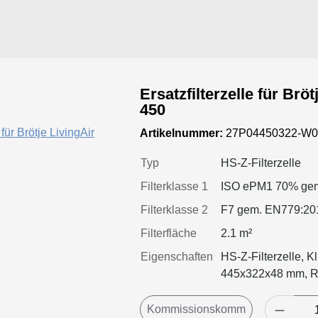
Ersatzfilterzelle für Br
450
Artikelnummer:
27P04450322-W0
Typ
HS-Z-Filterzelle
Filterklasse 1
ISO ePM1 70% gem
Filterklasse 2
F7 gem. EN779:20
Filterfläche
2.1 m²
Eigenschaften
HS-Z-Filterzelle, K
445x322x48 mm, 