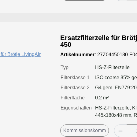
Ersatzfilterzelle für Br
450
Artikelnummer:
27Z04450180-F04
Typ
HS-Z-Filterzelle
Filterklasse 1
ISO coarse 85% g
Filterklasse 2
G4 gem. EN779:2
Filterfläche
0.2 m²
Eigenschaften
HS-Z-Filterzelle, K
445x180x48 mm, 