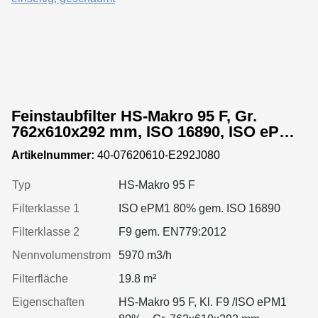
Feinstaubfilter HS-Makro 95 F, Gr.
762x610x292 mm, ISO 16890, ISO ePM1
80%, Rahmen: MDF, Dichtung: einseitig,
Artikelnummer:
40-07620610-E292J080
geschäumt
Typ
HS-Makro 95 F
Filterklasse 1
ISO ePM1 80% gem. ISO 16890
Filterklasse 2
F9 gem. EN779:2012
Nennvolumenstrom
5970 m3/h
Filterfläche
19.8 m²
Eigenschaften
HS-Makro 95 F, Kl. F9 /ISO ePM1