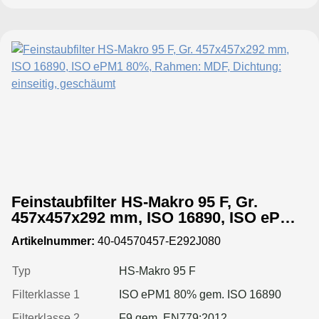
Feinstaubfilter HS-Makro 95 F, Gr.
457x457x292 mm, ISO 16890, ISO ePM1
80%, Rahmen: MDF, Dichtung: einseitig,
Artikelnummer:
40-04570457-E292J080
geschäumt
Typ
HS-Makro 95 F
Filterklasse 1
ISO ePM1 80% gem. ISO 16890
Filterklasse 2
F9 gem. EN779:2012