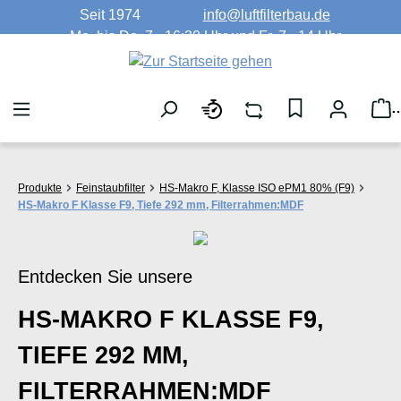
Seit 1974
info@luftfilterbau.de
Zum Hauptinhalt springen
Mo. bis Do. 7 - 16:30 Uhr und Fr. 7 - 14 Uhr
W
Produkte
Feinstaubfilter
HS-Makro F, Klasse ISO ePM1 80% (F9)
HS-Makro F Klasse F9, Tiefe 292 mm, Filterrahmen:MDF
Entdecken Sie unsere
HS-MAKRO F KLASSE F9,
TIEFE 292 MM,
FILTERRAHMEN:MDF