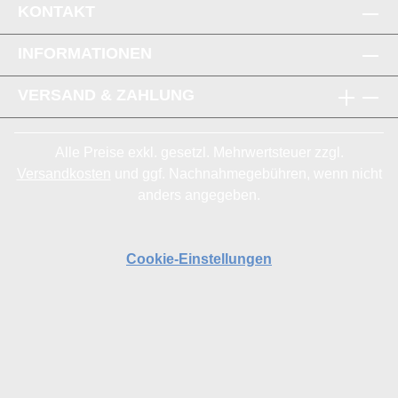
KONTAKT
INFORMATIONEN
VERSAND & ZAHLUNG
Alle Preise exkl. gesetzl. Mehrwertsteuer zzgl.
Versandkosten
und ggf. Nachnahmegebühren, wenn nicht
anders angegeben.
Cookie-Einstellungen