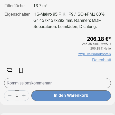
Filterfläche
13.7 m²
Eigenschaften
HS-Makro 95 F, Kl. F9 / ISO ePM1 80%,
Gr. 457x457x292 mm, Rahmen: MDF,
Separatoren: Leimfäden, Dichtung:
geschäumt, Filter: Applikation für größere
206,18 €*
Luftmenge, geringeren Druckverlust &
245,35 €inkl. MwSt. /
Standzeitvorteil
206,18 € Netto
zzgl. Versandkosten
Datenblatt
In den Warenkorb