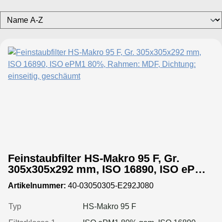
Feinstaubfilter HS-Makro 95 F, Gr.
305x305x292 mm, ISO 16890, ISO ePM1
80%, Rahmen: MDF, Dichtung: einseitig,
Artikelnummer:
40-03050305-E292J080
geschäumt
Typ
HS-Makro 95 F