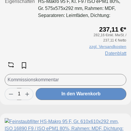
Eigenschaften
HS-Makro 95 F, Kl. F9 / ISO ePM1 80%,
Gr. 575x575x292 mm, Rahmen: MDF,
Separatoren: Leimfäden, Dichtung:
geschäumt, Filter: Applikation für größere
237,11 €*
Luftmenge, geringeren Druckverlust &
282,16 €inkl. MwSt. /
Standzeitvorteil
237,11 € Netto
zzgl. Versandkosten
Datenblatt
In den Warenkorb