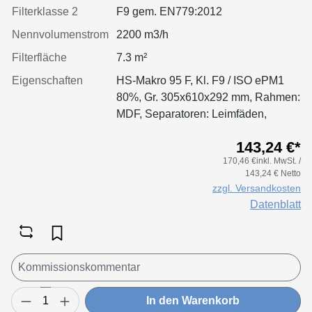
Filterklasse 2
F9 gem. EN779:2012
Nennvolumenstrom
2200 m3/h
Filterfläche
7.3 m²
Eigenschaften
HS-Makro 95 F, Kl. F9 / ISO ePM1
80%, Gr. 305x610x292 mm, Rahmen:
MDF, Separatoren: Leimfäden,
Dichtung: geschäumt
143,24 €*
170,46 €inkl. MwSt. /
143,24 € Netto
zzgl. Versandkosten
Datenblatt
In den Warenkorb