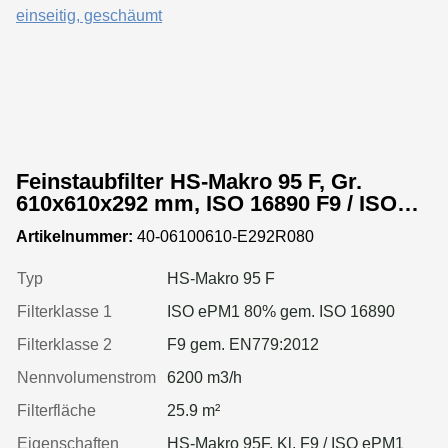
Feinstaubfilter HS-Makro 95 F, Gr.
610x610x292 mm, ISO 16890 F9 / ISO
ePM1 80%, Rahmen: MDF, Dichtung:
Artikelnummer:
40-06100610-E292R080
einseitig, geschäumt
Typ
HS-Makro 95 F
Filterklasse 1
ISO ePM1 80% gem. ISO 16890
Filterklasse 2
F9 gem. EN779:2012
Nennvolumenstrom
6200 m3/h
Filterfläche
25.9 m²
Eigenschaften
HS-Makro 95F, Kl. F9 / ISO ePM1