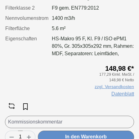
Filterklasse 2
F9 gem. EN779:2012
Nennvolumenstrom
1400 m3/h
Filterfläche
5.6 m²
Eigenschaften
HS-Makro 95 F, Kl. F9 / ISO ePM1
80%, Gr. 305x305x292 mm, Rahmen:
MDF, Separatoren: Leimfäden,
Dichtung: geschäumt, Filter:
148,98 €*
Applikation für größere Luftmenge,
177,29 €inkl. MwSt. /
geringeren Druckverlust &
148,98 € Netto
Standzeitvorteil
zzgl. Versandkosten
Datenblatt
In den Warenkorb