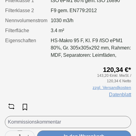
Filterklasse 1
ISO ePM1 80% gem. ISO 16890
Filterklasse 2
F9 gem. EN779:2012
Nennvolumenstrom
1030 m3/h
Filterfläche
3.4 m²
Eigenschaften
HS-Makro 95 F, Kl. F9 /ISO ePM1
80%, Gr. 305x305x292 mm, Rahmen:
MDF, Separatoren: Leimfäden,
Dichtung: geschäumt
120,34 €*
143,20 €inkl. MwSt. /
120,34 € Netto
zzgl. Versandkosten
Datenblatt