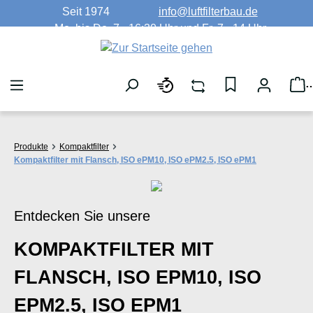
Seit 1974
info@luftfilterbau.de
Zum Hauptinhalt springen
Mo. bis Do. 7 - 16:30 Uhr und Fr. 7 - 14 Uhr
W
Produkte
Kompaktfilter
Kompaktfilter mit Flansch, ISO ePM10, ISO ePM2.5, ISO ePM1
Entdecken Sie unsere
KOMPAKTFILTER MIT
FLANSCH, ISO EPM10, ISO
EPM2.5, ISO EPM1