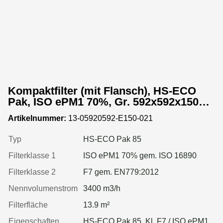
Kompaktfilter (mit Flansch), HS-ECO
Pak, ISO ePM1 70%, Gr. 592x592x150
mm, Rahmen:Kunststoff
Artikelnummer:
13-05920592-E150-021
Typ
HS-ECO Pak 85
Filterklasse 1
ISO ePM1 70% gem. ISO 16890
Filterklasse 2
F7 gem. EN779:2012
Nennvolumenstrom
3400 m3/h
Filterfläche
13.9 m²
Eigenschaften
HS-ECO Pak 85, Kl. F7 / ISO ePM1