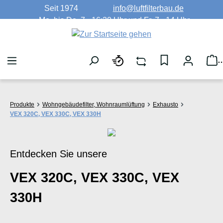
Seit 1974
info@luftfilterbau.de
Zum Hauptinhalt springen
Mo. bis Do. 7 - 16:30 Uhr und Fr. 7 - 14 Uhr
W
Produkte
Wohngebäudefilter, Wohnraumlüftung
Exhausto
VEX 320C, VEX 330C, VEX 330H
Entdecken Sie unsere
VEX 320C, VEX 330C, VEX
330H