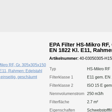
EPA Filter HS-Mikro RF
EN 1822 Kl. E11, Rahmen
Dichtung: einseitig,
Artikelnummer:
40-03050305-H1
Typ
HS-Mikro RF
Filterklasse 1
E11 gem. EN
Filterklasse 2
ISO 15 E gem
Nennvolumenstrom
250 m3/h
Filterfläche
2.7 m²
Eigenschaften
Schwebstofffil