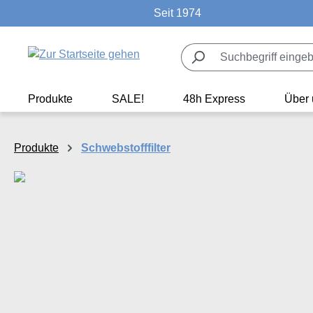
Seit 1974
m Hauptinhalt springen
Zur Suche springen
Zur Hauptnavigation springen
Produkte
SALE!
48h Express
Über 
Produkte
Schwebstofffilter