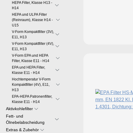
HEPA Filter, Klasse H13 -
H14
HEPA und ULPA Filter
(Reinraum), Klasse H14 -
U15
V-Form Kompaktfilter (3V),
E11, H13
V-Form Kompaktfilter (4V),
E11, H13
V-Form EPA und HEPA
Filter, Klasse E11 - H14
EPA und HEPA Filter,
Klasse E11 - H14
Hochtemperatur V-Form
Kompaktfilter (4V), E11,
H13
EPA-HEPA Patronenfilter,
Klasse E11 - H14
Aktivkohlefilter
Fett- und
Ölnebelabscheidung
Extras & Zubehör