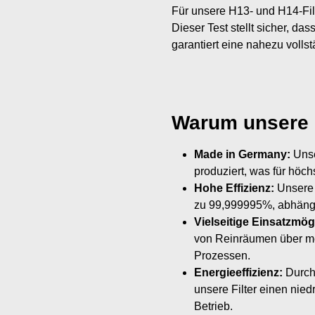
Für unsere H13- und H14-Fil
Dieser Test stellt sicher, da
garantiert eine nahezu volls
Warum unsere F
Made in Germany:
Unse
produziert, was für höch
Hohe Effizienz:
Unsere 
zu 99,999995%, abhängig
Vielseitige Einsatzmög
von Reinräumen über med
Prozessen.
Energieeffizienz:
Durch 
unsere Filter einen nied
Betrieb.