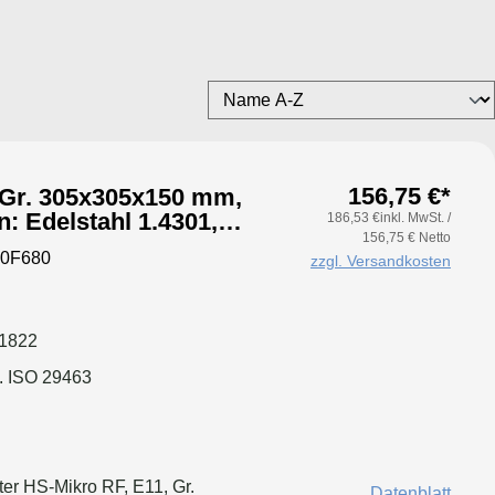
156,75 €*
, Gr. 305x305x150 mm,
: Edelstahl 1.4301,
186,53 €inkl. MwSt. /
156,75 € Netto
 geschäumt
50F680
zzgl. Versandkosten
 1822
. ISO 29463
ter HS-Mikro RF, E11, Gr.
Datenblatt