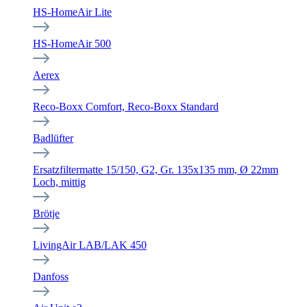
HS-HomeAir Lite
HS-HomeAir 500
Aerex
Reco-Boxx Comfort, Reco-Boxx Standard
Badlüfter
Ersatzfiltermatte 15/150, G2, Gr. 135x135 mm, Ø 22mm
Loch, mittig
Brötje
LivingAir LAB/LAK 450
Danfoss