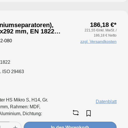
186,18 €*
iniumseparatoren),
5x292 mm, EN 1822
221,55 €inkl. MwSt. /
186,18 € Netto
Dichtung: geschäumt
2-080
zzgl. Versandkosten
 1822
. ISO 29463
ter HS Mikro S, H14, Gr.
Datenblatt
 mm, Rahmen: MDF,
Aluminium, Dichtung:
In den Warenkorb