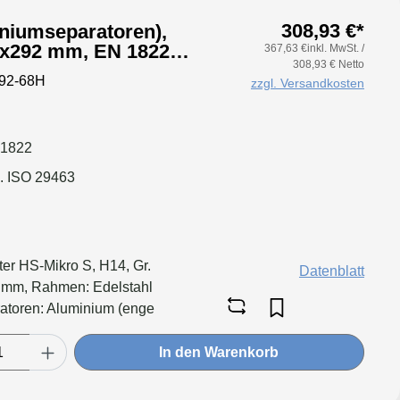
308,93 €*
iniumseparatoren),
5x292 mm, EN 1822
367,63 €inkl. MwSt. /
308,93 € Netto
ahl 1.4301, Dichtung:
92-68H
zzgl. Versandkosten
kation für größere
Druckverlust &
 1822
. ISO 29463
ter HS-Mikro S, H14, Gr.
Datenblatt
mm, Rahmen: Edelstahl
atoren: Aluminium (enge
tung: geschäumt, Filter:
ür größere Luftmenge,
In den Warenkorb
ckverlust & Standzeitvorteil