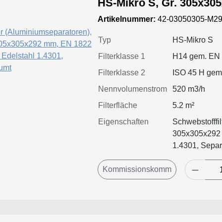
HS-Mikro S, Gr. 305x30
Kl. H14, Rahmen: Edelst
Artikelnummer:
42-03050305-M29
geschäumt
Typ
HS-Mikro S
Filterklasse 1
H14 gem. EN
Filterklasse 2
ISO 45 H gem
Nennvolumenstrom
520 m3/h
Filterfläche
5.2 m²
Eigenschaften
Schwebstofffil
305x305x292 
1.4301, Separ
geschäumt