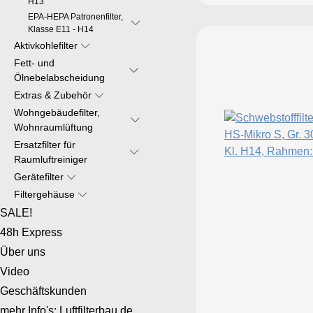
H13
EPA-HEPA Patronenfilter,
Klasse E11 - H14
Aktivkohlefilter
Fett- und
Ölnebelabscheidung
Extras & Zubehör
Wohngebäudefilter,
Wohnraumlüftung
Ersatzfilter für
Raumluftreiniger
Gerätefilter
Filtergehäuse
SALE!
48h Express
Über uns
Video
Geschäftskunden
mehr Info's: Luftfilterbau.de