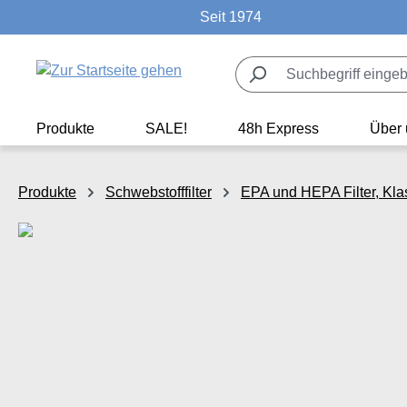
Seit 1974
m Hauptinhalt springen
Zur Suche springen
Zur Hauptnavigation springen
Produkte
SALE!
48h Express
Über 
Produkte
Schwebstofffilter
EPA und HEPA Filter, Kla