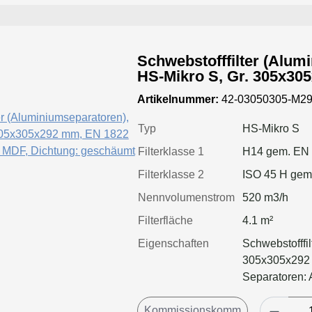
Schwebstofffilter (Alum
HS-Mikro S, Gr. 305x30
Kl. H14, Rahmen: MDF, 
Artikelnummer:
42-03050305-M29
Typ
HS-Mikro S
Filterklasse 1
H14 gem. EN
Filterklasse 2
ISO 45 H gem
Nennvolumenstrom
520 m3/h
Filterfläche
4.1 m²
Eigenschaften
Schwebstofffil
305x305x292
Separatoren: 
geschäumt