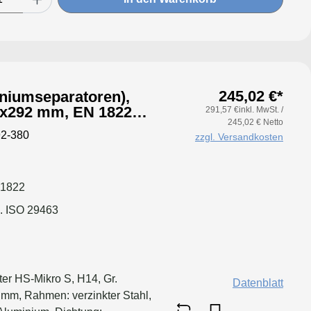
245,02 €*
iniumseparatoren),
5x292 mm, EN 1822
291,57 €inkl. MwSt. /
245,02 € Netto
ter Stahl, Dichtung:
2-380
zzgl. Versandkosten
 1822
. ISO 29463
ter HS-Mikro S, H14, Gr.
Datenblatt
mm, Rahmen: verzinkter Stahl,