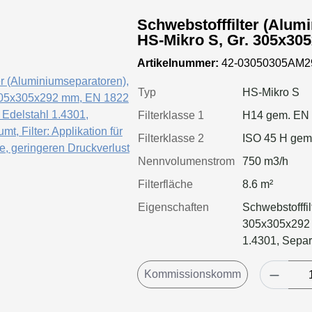
Schwebstofffilter (Alum
HS-Mikro S, Gr. 305x30
Kl. H14, Rahmen: Edelst
Artikelnummer:
42-03050305AM2
geschäumt, Filter: Appli
Luftmenge, geringeren 
Typ
HS-Mikro S
Standzeitvorteil
Filterklasse 1
H14 gem. EN
Filterklasse 2
ISO 45 H gem
Nennvolumenstrom
750 m3/h
Filterfläche
8.6 m²
Eigenschaften
Schwebstofffil
305x305x292 
1.4301, Separ
Faltung), Dich
Applikation f
geringeren Dru