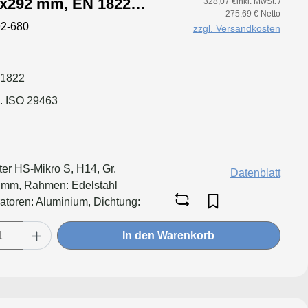
5x292 mm, EN 1822
328,07 €inkl. MwSt. /
275,69 € Netto
ahl 1.4301, Dichtung:
2-680
zzgl. Versandkosten
 1822
. ISO 29463
ter HS-Mikro S, H14, Gr.
Datenblatt
mm, Rahmen: Edelstahl
atoren: Aluminium, Dichtung:
In den Warenkorb