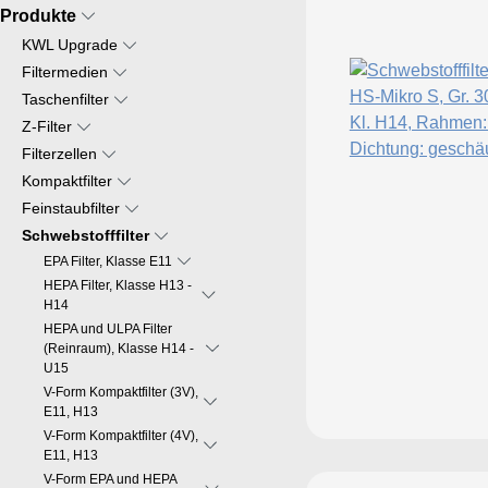
Produkte
KWL Upgrade
Filtermedien
Taschenfilter
Z-Filter
Filterzellen
Kompaktfilter
Feinstaubfilter
Schwebstofffilter
EPA Filter, Klasse E11
HEPA Filter, Klasse H13 -
H14
HEPA und ULPA Filter
(Reinraum), Klasse H14 -
U15
V-Form Kompaktfilter (3V),
E11, H13
V-Form Kompaktfilter (4V),
E11, H13
V-Form EPA und HEPA