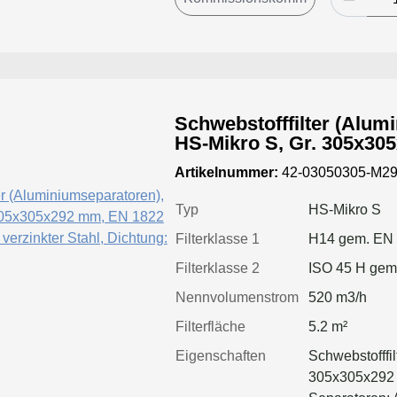
Schwebstofffilter (Alum
HS-Mikro S, Gr. 305x30
Kl. H14, Rahmen: verzink
Artikelnummer:
42-03050305-M29
geschäumt
Typ
HS-Mikro S
Filterklasse 1
H14 gem. EN
Filterklasse 2
ISO 45 H gem
Nennvolumenstrom
520 m3/h
Filterfläche
5.2 m²
Eigenschaften
Schwebstofffil
305x305x292 