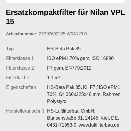
Ersatzkompaktfilter für Nilan VPL
15
Artikelnummer:
27B03600225-W048-P00
Typ
HS-Beta Pak 85
Filterklasse 1
ISO ePM1 70% gem. ISO 16890
Filterklasse 2
F7 gem. EN779:2012
Filterfläche
1.1 m²
Eigenschaften
HS-Beta Pak 85, Kl. F7 / ISO ePM1
70%, Gr. 360x225x48 mm, Rahmen:
Polystyrol
Herstelleranschrift
HS-Luftfilterbau GmbH,
Bunsenstraße 31, 24145, Kiel, DE,
0431-71953-0, www.luftfilterbau.de