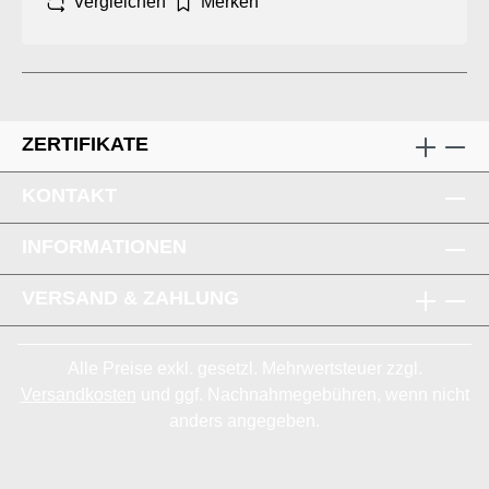
Vergleichen
Merken
ZERTIFIKATE
KONTAKT
INFORMATIONEN
VERSAND & ZAHLUNG
Alle Preise exkl. gesetzl. Mehrwertsteuer zzgl.
Versandkosten
und ggf. Nachnahmegebühren, wenn nicht
anders angegeben.