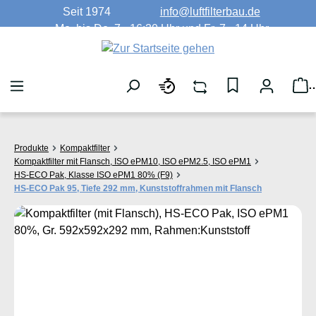
Seit 1974
info@luftfilterbau.de
Zum Hauptinhalt springen
Mo. bis Do. 7 - 16:30 Uhr und Fr. 7 - 14 Uhr
W
Produkte
Kompaktfilter
Kompaktfilter mit Flansch, ISO ePM10, ISO ePM2.5, ISO ePM1
HS-ECO Pak, Klasse ISO ePM1 80% (F9)
HS-ECO Pak 95, Tiefe 292 mm, Kunststoffrahmen mit Flansch
Bildergalerie überspringen