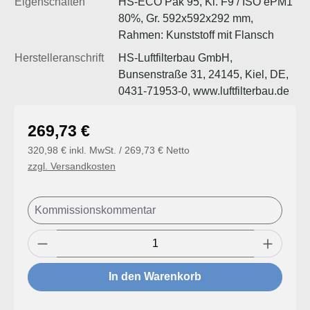
Eigenschaften
HS-ECO Pak 95, Kl. F9 / ISO ePM1
80%, Gr. 592x592x292 mm,
Rahmen: Kunststoff mit Flansch
Herstelleranschrift
HS-Luftfilterbau GmbH,
Bunsenstraße 31, 24145, Kiel, DE,
0431-71953-0, www.luftfilterbau.de
Regulärer Preis:
269,73 €
320,98 € inkl. MwSt. / 269,73 € Netto
zzgl. Versandkosten
Produkt Anzahl: Gib den gewünschten Wert
In den Warenkorb