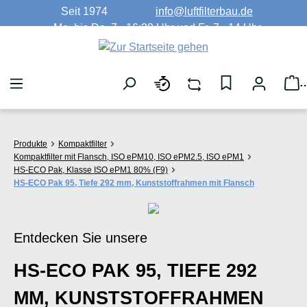
Seit 1974
info@luftfilterbau.de
Zum Hauptinhalt springen
Mo. bis Do. 7 - 16:30 Uhr und Fr. 7 - 14 Uhr
W
Produkte
Kompaktfilter
Kompaktfilter mit Flansch, ISO ePM10, ISO ePM2.5, ISO ePM1
HS-ECO Pak, Klasse ISO ePM1 80% (F9)
HS-ECO Pak 95, Tiefe 292 mm, Kunststoffrahmen mit Flansch
Entdecken Sie unsere
HS-ECO PAK 95, TIEFE 292
MM, KUNSTSTOFFRAHMEN