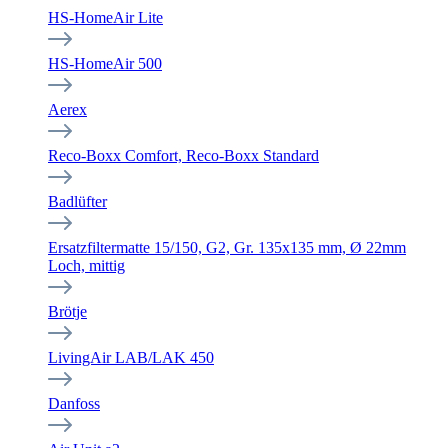
HS-HomeAir Lite
HS-HomeAir 500
Aerex
Reco-Boxx Comfort, Reco-Boxx Standard
Badlüfter
Ersatzfiltermatte 15/150, G2, Gr. 135x135 mm, Ø 22mm
Loch, mittig
Brötje
LivingAir LAB/LAK 450
Danfoss