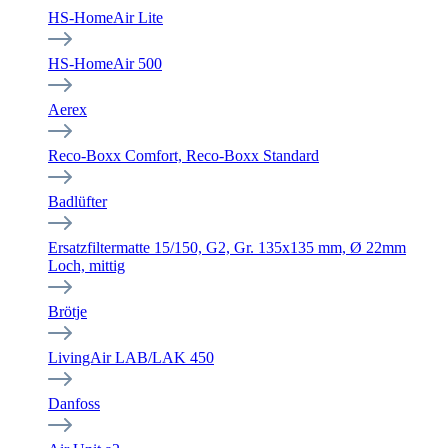
HS-HomeAir Lite
HS-HomeAir 500
Aerex
Reco-Boxx Comfort, Reco-Boxx Standard
Badlüfter
Ersatzfiltermatte 15/150, G2, Gr. 135x135 mm, Ø 22mm
Loch, mittig
Brötje
LivingAir LAB/LAK 450
Danfoss