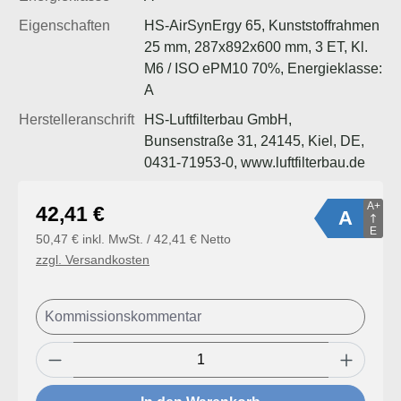
Eigenschaften
HS-AirSynErgy 65, Kunststoffrahmen
25 mm, 287x892x600 mm, 3 ET, Kl.
M6 / ISO ePM10 70%, Energieklasse:
A
Herstelleranschrift
HS-Luftfilterbau GmbH,
Bunsenstraße 31, 24145, Kiel, DE,
0431-71953-0, www.luftfilterbau.de
A+
Regulärer Preis:
42,41 €
A
E
50,47 € inkl. MwSt. / 42,41 € Netto
zzgl. Versandkosten
Produkt Anzahl: Gib den gewünschten Wert