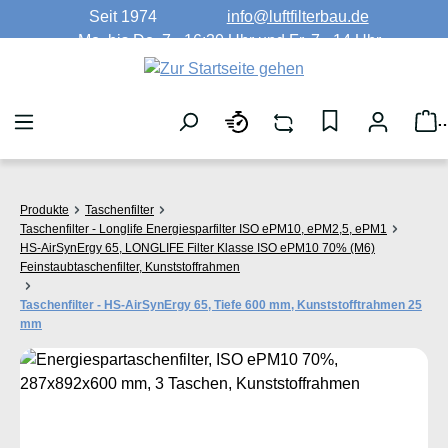
Seit 1974
info@luftfilterbau.de
Zum Hauptinhalt springen
Mo. bis Do. 7 - 16:30 Uhr und Fr. 7 - 14 Uhr
W
Produkte
Taschenfilter
Taschenfilter - Longlife Energiesparfilter ISO ePM10, ePM2,5, ePM1
HS-AirSynErgy 65, LONGLIFE Filter Klasse ISO ePM10 70% (M6)
Feinstaubtaschenfilter, Kunststoffrahmen
Taschenfilter - HS-AirSynErgy 65, Tiefe 600 mm, Kunststofftrahmen 25
mm
Bildergalerie überspringen